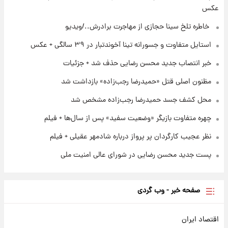
آتش‌سوزی در لوناپارک شیراز؛ آخرین وضعیت
عکس
خزندگان خطرناک پس از حادثه
⁨ خاطره تلخ سینا حجازی از مهاجرت برادرش../ویدیو
۱ روز پیش
استایل متفاوت و جسورانه تینا آخوندتبار در ۳۹ سالگی + عکس
خواستگار ۵۰ساله شاهدخت لئونور بازداشت شد
خبر انتصاب جدید محسن رضایی حذف شد + جزئیات
مظنون اصلی قتل «حمیدرضا رجب‌زاده» بازداشت شد
محل کشف جسد حمیدرضا رجب‌زاده مشخص شد
چهره متفاوت بازیگر «وضعیت سفید» پس از سال‌ها + فیلم
نظر عجیب کارگردان پر پرواز درباره شادمهر عقیلی + فیلم
پست جدید محسن رضایی در شورای عالی امنیت ملی
صفحه خبر - وب گردی
اقتصاد ایران