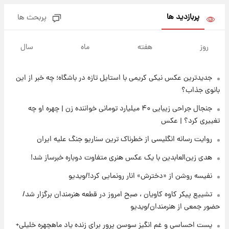
جدول
پربازدید ها
پربحث ها
۱۵ ساعت پیش
تصاویر شگفت‌انگیز از اهرام باستانی سودان در
روز
هفته
ماه
سال
دل صحرا + عکس
جدیدترین عکس نیکی کریمی با استایل تازه در باشگاه؛ چه خبر از این
۱۸ ساعت پیش
زمان برگزاری دربی ۱۰۷ اعلام شد؟
بانوی جذاب؟
جنجال جراحی زیبایی ۴۰ میلیارد تومانی خواننده زن | چهره او چه
تغییری کرد؟ | عکس
۱۸ ساعت پیش
خبر انتصاب جدید محسن رضایی حذف شد +
روایت رسانه انگلیسی از خطرناک ترین سناریو جنگ علیه ایران
جزئیات
هدی زین‌العابدین با یک عکس هنری متفاوت دوباره خبرساز شد!
۱۹ ساعت پیش
نفیسه روشن از «دخترش» انار رونمایی کرد!/ویدیو
پست جدید محسن رضایی در شورای عالی امنیت
ملی
تشییع پیکر کاوه کاویان ، صبح امروز در قطعه هنرمندان برگزار شد/
حضور جمعی از هنرمندان/ویدیو
۲۳ ساعت پیش
پست احساسی و غم انگیز سوسن پرور برای زنده یاد ماهچهره خلیلی+