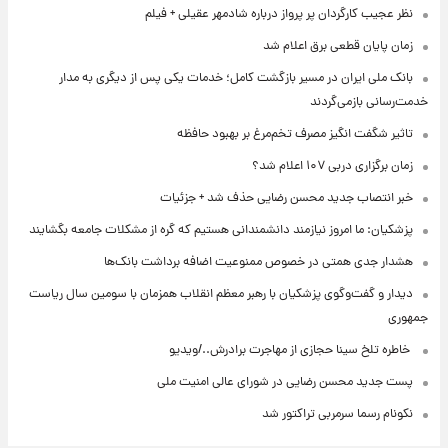
نظر عجیب کارگردان پر پرواز درباره شادمهر عقیلی + فیلم
زمان پایان قطعی برق اعلام شد
بانک ملی ایران در مسیر بازگشت کامل؛ خدمات یکی پس از دیگری به مدار
خدمت‌رسانی بازمی‌گردند
تاثیر شگفت انگیز مصرف تخم‌مرغ بر بهبود حافظه
زمان برگزاری دربی ۱۰۷ اعلام شد؟
خبر انتصاب جدید محسن رضایی حذف شد + جزئیات
پزشکیان: ما امروز نیازمند دانشمندانی هستیم که گره از مشکلات جامعه بگشایند
هشدار جدی همتی در خصوص ممنوعیت اضافه ‌برداشت بانک‌ها
دیدار و گفت‌وگوی پزشکیان با رهبر معظم انقلاب همزمان با سومین سال ریاست
جمهوری
⁨ خاطره تلخ سینا حجازی از مهاجرت برادرش../ویدیو
پست جدید محسن رضایی در شورای عالی امنیت ملی
نکونام رسما سرمربی تراکتور شد