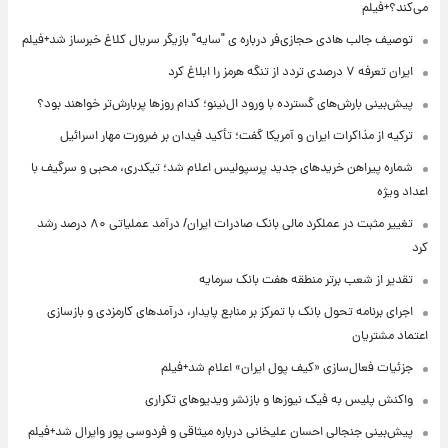
می‌کند؟+فیلم
توصیف جالب هادی حجازی‌فر درباره ی "سایه" بازیگر سریال کلاغ خبرساز شد+فیلم
ایران تعرفه ۷ درصدی تردد از تنگه هرمز را ابلاغ کرد
پیش‌بینی بارش‌های گسترده با ورود ال‌نینو؛ کدام روزها پربارش‌تر خواهند بود؟
ترکیه از مذاکرات ایران و آمریکا گفت؛ تأکید فیدان بر ضرورت مهار اسرائیل
شماره پیراهن خریدهای جدید پرسپولیس اعلام شد؛ تیکدری، محبی و سرگیف با
اعداد ویژه
تغییر مثبت در عملکرد مالی بانک صادرات ایران/ درآمد عملیاتی ۸۰ درصد رشد
کرد
تقدیر از شعب برتر منطقه هفت بانک سرمایه
اجرای برنامه تحول بانک با تمرکز بر منابع پایدار، درآمدهای کارمزدی و بازسازی
اعتماد مشتریان
جزئیات فعال‌سازی «کیف پول ایران» اعلام شد+فیلم
واکنش پلیس به فیک نیوزها و بازنشر ویدیوهای تکراری
پیش‌بینی جنجالی احسان علیخانی درباره میثاقی و فردوسی پور وایرال شد+فیلم