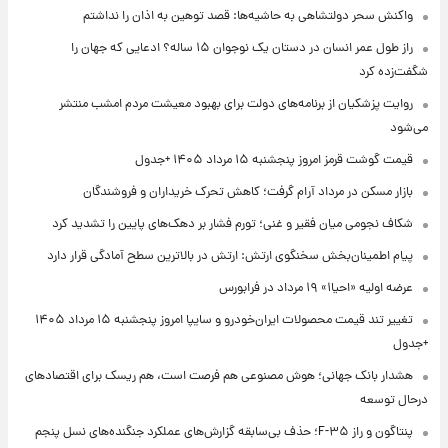
واکنش سحر دولتشاهی به حاشیه‌ها: قصد توهین به اذان را نداشتم
راز طول عمر انسان در دستان یک نوجوان ۱۵ ساله؟ ادعایی که جهان را
شگفت‌زده کرد
روایت پزشکیان از برنامه‌های دولت برای بهبود معیشت مردم امشب منتشر
می‌شود
قیمت گوشت قرمز امروز پنجشنبه ۱۵ مرداد ۱۴۰۵ +جدول
بازار مسکن در مرداد آرام گرفت؛ کاهش تحرک خریداران و فروشندگان
شکاف نجومی میان فقیر و غنی؛ تورم فشار بر دهک‌های پایین را تشدید کرد
پیام اطمینان‌بخش سخنگوی ارتش: ارتش در بالاترین سطح آمادگی قرار دارد
عرضه اولیه «احیا۱» ۱۹ مرداد در فرابورس
تغییر تند قیمت محصولات ایران‌خودرو و سایپا امروز پنجشنبه ۱۵ مرداد ۱۴۰۵
+جدول
هشدار بانک جهانی؛ هوش مصنوعی هم فرصت است، هم ریسک برای اقتصادهای
درحال توسعه
پنتاگون و راز F-۳۵؛ حذف بی‌سابقه گزارش‌های عملکرد جنگنده‌های نسل پنجم