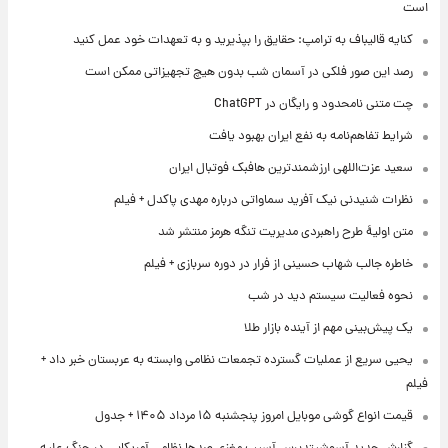
است
کنایه قالیباف به ترامپ: حقایق را بپذیرید و به تعهدات خود عمل کنید
رصد این صور فلکی در آسمان شب بدون هیچ تجهیزاتی ممکن است
چت متنی نامحدود و رایگان در ChatGPT
شرایط تفاهم‌نامه به نفع ایران بهبود یافت
سعید عزت‌اللهی ارزشمندترین هافبک فوتبال ایران
نظرات شنیدنی نیک آفرید سماواتی درباره مهدی پاکدل + فیلم
متن اولیۀ طرح راهبردی مدیریت تنگه هرمز منتشر شد
خاطره جالب شهاب حسینی از فرار در دوره سربازی + فیلم
نحوه فعالیت سیستم دید در شب
یک پیش‌بینی مهم از آینده بازار طلا
یحیی سریع از عملیات گسترده تجمعات نظامی وابسته به عربستان خبر داد +
فیلم
قیمت انواع گوشی موبایل امروز پنجشنبه ۱۵ مرداد ۱۴۰۵ + جدول