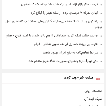
+ جدول
قیمت دلار بازار آزاد امروز پنجشنبه ۱۵ مرداد ۱۴۰۵ +جدول
ایران تعرفه ۷ درصدی تردد از تنگه هرمز را ابلاغ کرد
۱ روز پیش
آغاز طرح جدید فروش مشارکت در تولید سایپا؛
پنتاگون و راز F-35؛ حذف بی‌سابقه گزارش‌های عملکرد جنگنده‌های نسل
نام خودرو، مبلغ پیش پرداخت و زمان تحویل |
پنجم
سود مشارکت چند درصد است؟
روایت جالب نیک آفرین سماواتی از هم بازی شدن با امین تارخ + فیلم
هنرنمایی روزبه حصاری آن هم بدون بدلکار + فیلم
شرایط تفاهم‌نامه به نفع ایران بهبود یافت
متن اولیۀ طرح راهبردی مدیریت تنگه هرمز منتشر شد
صفحه خبر - وب گردی
اقتصاد ایران
سبک ایده آل