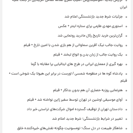
گزارش جدید آسوشیتدپرس آسیب مغزی صدها نظامی آمریکایی در جنگ علیه
ایران
جزئیات شرط جدید بازنشستگی اعلام شد
استوری مهدی طارمی برای ستاره اینتر + عکس
گران‌ترین خرید تاریخ رئال مادرید رونمایی شد
روایت جالب نیک آفرین سماواتی از هم بازی شدن با امین تارخ + فیلم
یک روایت جالب از زبان بدن و انواع لبخند + فیلم
بهره گیری از معماری ایرانی در طرح های ایتالیایی برا مقابله با گرما
پادشاه کوه ها در منظومه شمسی / اورست در برابر این هیولا یک شوخی است +
فیلم
هنرنمایی روزبه حصاری آن هم بدون بدلکار + فیلم
آوای موسیقی اوشین در تهران توسط سفیر ژاپن نواخته شد + فیلم
دادستان تهران از توقیف گسترده اموال شرکت‌های تراستی خبر داد
تغییر در شرایط بازنشستگی؛ شرط جدید اعلام شد
شاهکار طبیعت در دل سنگ؛ تومسونیت چگونه نقش‌های خیره‌کننده خلق