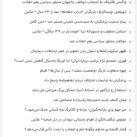
واکنش قالیباف به انتصاب ذوالقدر به‌عنوان مشاور سیاسی رهبر انقلاب
دورهمی نوستالژیک بازیگران «ارباب حلقه‌ها» بعد از ۲۳ سال + عکس
پیام تسلیت پزشکیان به سیدحسن خمینی منتشر شد + متن کامل
استایل متفاوت و جسورانه تینا آخوندتبار در ۳۹ سالگی + عکس
ذوالقدر مشاور سیاسی رهبر انقلاب شد
ظهور میکرودراماها و تحول زبان تصویر در عصر ارتباطات دیجیتال
فوری؛ تصمیم تازه ترامپ درباره ایران/ آیا آمریکا به‌دنبال کاهش تنش است؟
چهره متفاوت بازیگر «وضعیت سفید» پس از سال‌ها + فیلم
پزشکیان به شایعات اختلاف درباره تفاهم‌نامه پاسخ داد
استقلال و تراکتور در آستانه آسیا؛ مشکل بزرگ میزبانی حل نشد
محل کشف جسد حمیدرضا رجب‌زاده مشخص شد
خبر مهم برای یارانه‌بگیران؛ یارانه و کالابرگ چه کسانی حذف می‌شود؟
تصاویر شگفت‌انگیز از اهرام باستانی سودان در دل صحرا + عکس
فشار اقتصادی مداوم چگونه مغز و اعصاب را تحت تأثیر قرار می‌دهد؟