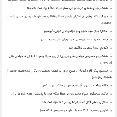
هشدار جدی همتی در خصوص ممنوعیت اضافه ‌برداشت بانک‌ها
دیدار و گفت‌وگوی پزشکیان با رهبر معظم انقلاب همزمان با سومین سال ریاست
جمهوری
⁨ خاطره تلخ سینا حجازی از مهاجرت برادرش../ویدیو
پست جدید محسن رضایی در شورای عالی امنیت ملی
نکونام رسما سرمربی تراکتور شد
هشدار در خصوص جراحی های زیبایی: از بازار سیاه و مواد فله ای تا جراحی های
زیر زمینی
تشییع پیکر کاوه کاویان ، صبح امروز در قطعه هنرمندان برگزار شد/حضور جمعی از
هنرمندان/ویدیو
خانه ارواح در دل جنگل های سرسبز مازندران + عکس
تاکید سخنگوی سپاه پاسداران بر حفظ تنگه هرمز تا پذیرفتن همه شروط ایران
مظنون اصلی قتل «حمیدرضا رجب‌زاده» بازداشت شد
آخرین وضعیت از تفاهم با عمان در خصوص تنگه هرمز