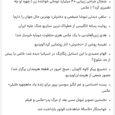
جنجال جراحی زیبایی ۴۰ میلیارد تومانی خواننده زن | چهره او چه
تغییری کرد؟ | عکس
۲۰ ساعت پیش
آتش‌سوزی در لوناپارک شیراز؛ آخرین وضعیت
سلفی دیدنی نیوشا ضیغمی و دخترش؛ بهترین حال جهان را دارم!
خزندگان خطرناک پس از حادثه
روایت رسانه انگلیسی از خطرناک ترین سناریو جنگ علیه ایران
۲۲ ساعت پیش
هدی زین‌العابدین با یک عکس هنری متفاوت دوباره خبرساز شد!
خواستگار ۵۰ساله شاهدخت لئونور بازداشت شد
نفیسه روشن از «دخترش» انار رونمایی کرد!/ویدیو
الهام حمیدی با این استایل رنگارنگ در اسپانیا دیده شد؛ خاص یا بیش
۲۲ ساعت پیش
از حد شلوغ؟
نخستین تصویر لیونل مسی بعد از مرگ
پدر+عکس و فیلم
تشییع پیکر کاوه کاویان ، صبح امروز در قطعه هنرمندان برگزار شد/
حضور جمعی از هنرمندان/ویدیو
۲۲ ساعت پیش
پست احساسی و غم انگیز سوسن پرور برای زنده یاد ماهچهره خلیلی+
استوری مرموز محمدحسین میثاقی با موی
عکس
بازکات
نخستین تصویر لیونل مسی بعد از مرگ پدر+عکس و فیلم
خواستگار ۵۰ساله شاهدخت لئونور بازداشت شد