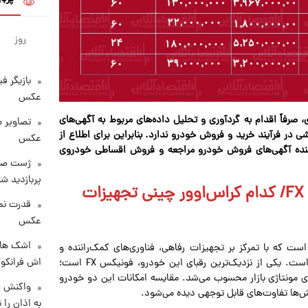
روز
بازیگر ف
عکس
صرفاً اقدام به گردآوری و تحلیل داده‌های مربوط به آگهی‌های
تصاویر 
ی در فرآیند خرید و فروش خودرو ندارد. بنابراین برای اطلاع از
عکس
رکننده آگهی‌های فروش خودرو مراجعه و فروش اقساطی خودروی
پربازدید 
مقایسه امکانات لوکانو L۷ با فونیکس FX/ کدام کراس‌اوور چینی تجهیزات
قدرت نم
عکس
اشک های 
 ایران است که با تمرکز بر تجهیزات رفاهی، فناوری‌های کمک‌راننده و
اش فرانکو ب
طراحی مدرن وارد رقابت با محصولات شناخته‌شده بازار شده است. یکی از نزدیک‌ترین رقبای این خودرو، فونیکس FX است؛
ای مونتاژی بازار محسوب می‌شد. مقایسه امکانات این دو خودرو
واکنش س
خش‌ها تفاوت‌های قابل توجهی دیده می‌شود.
به اذان را 