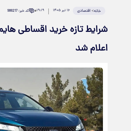
۰
>
اقتصادی
۱۶ تیر ۱۴۰۵
۱۹:۱۹
کد خبر: 986217
خانه
شرایط تازه خرید اقساطی هایما
اعلام شد