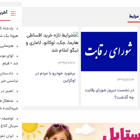
آخری
 مرتبط
پادشاه کو
هیولا یک ش
هنرنمایی 
آوای موس
۱۳۹۶/۷/۲۶
شد + فیلم
برخورد خودرو با مردم در
دادستان 
اوکراین
۱۳۹۷/۶/۱۳
تراستی خبر 
در نشست دیروز شورای رقابت
تغییر در
چه گذشت؟
شاهکار ط
خیره‌کننده خ
توصیف جال
سریال کلاغ 
ایران تعرفه ۷ درصدی تردد از تنگه هرمز 