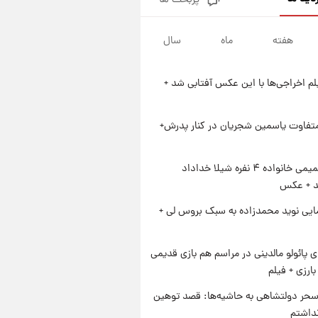
پربحث ها
ارزش سهام عدالت برای امروز
چهارشنبه ۱۴ مرداد + جدول
هفته
ماه
سال
۱ روز پیش
آغاز طرح جدید فروش مشارکت در
تولید سایپا؛ نام خودرو، مبلغ پیش
یلم اخراجی‌ها با این عکس آفتابی شد +
پرداخت و زمان تحویل | سود
۱ روز پیش
مشارکت چند درصد است؟
زمان پخش «مرد سه هزار چهره»
مشخص شد
متفاوت یاسمین شجریان در کنار پدرش+
۱ روز پیش
کار استقلال و رامین رضاییان رسما
ژست صمیمی خانواده ۴ نفره شیلا خداداد
تمام شد + عکس / خداحافظی
شد + عکس
صمیمانه آبی ها با رامین!
ایی نوید محمدزاده به سبک بروس لی +
پائولو مالدینی در مراسم هم بازی قدیمی
ارزی + فیلم
حر دولتشاهی به حاشیه‌ها: قصد توهین
نداشتم