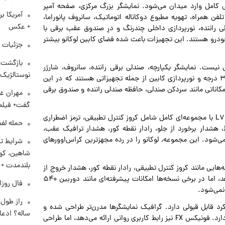
 رفاهی کامل وارد میدان می‌شود. نمایشگر بزرگ مرکزی، صفحه آمپر
آمریکا ب
ن همراه، تهویه مطبوع دوکاناله اتوماتیک، سانروف پانوراما،
+ عکس
ی راننده، نورپردازی داخلی چندرنگ و درِ صندوق عقب برقی با
ودرو هستند. این تجهیزات باعث شده فضای کابین لوکانو بیشتر
جزئیات ش
بازگشت م
هی دست خالی نیست. نمایشگر یکپارچه، صندلی برقی راننده، سانروف، شارژر
نوستالژیک 
بی‌سیم، تهویه اتوماتیک، سیستم صوتی باکیفیت، دوربین ۳۶۰ درجه و نورپردازی کابین از جمله تجهیزاتی هستند که در این
مکاناتی مانند سردکن صندلی، حافظه صندلی راننده و صندوق برقی
مهران غف
گفت+ فیلم
بخش مهم دیگر، سامانه‌های کمک‌راننده یا ADAS است. لوکانو L۷ با مجموعه‌ای کامل شامل کروز کنترل تطبیقی، ترمز اضطراری
حمله لفظ
هشدار برخورد از جلو، رادار نقطه کور، هشدار ترافیک عقب،
شمند عرضه می‌شود. این مجموعه، لوکانو را در رده مجهزترین کراس‌اوورهای
شرایط تا
شاهین، کوی
بلندمدت +
سامانه‌هایی مانند کروز کنترل تطبیقی، رادار نقطه کور، هشدار خروج از
خط، ترمز اضطراری خودکار و دوربین ۳۶۰ درجه را ارائه می‌دهد، اما در برخی نسخه‌ها امکانات پیشرفته‌ای مانند دوربین ۵۴۰
فال روزانه و
نمی‌شود.
یفیت نمایشگرها و رابط کاربری نیز لوکانو L۷ عملکرد قابل قبولی دارد. گرافیک نمایشگرها مدرن‌تر طراحی شده و
ساله؟ ادعا
سرعت پاسخ‌گویی سیستم چندرسانه‌ای در سطح مطلوبی قرار دارد. فونیکس FX نیز رابط کاربری روانی ارائه می‌دهد، اما طراحی