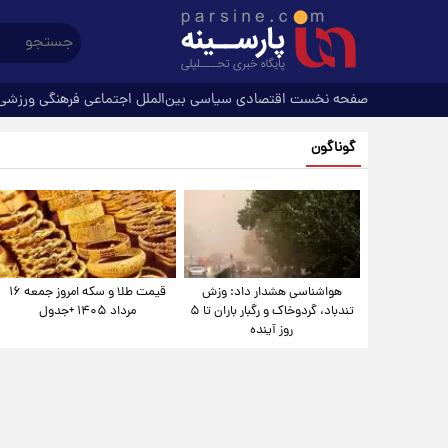
صفحه نخست
اقتصادی
سیاسی
بین‌الملل
اجتماعی
فرهنگی
ورزشی
گوناگون
هواشناسی هشدار داد: وزش
قیمت طلا و سکه امروز جمعه ۱۶
تندباد، گردوخاک و رگبار باران تا ۵
مرداد ۱۴۰۵ +جدول
روز آینده