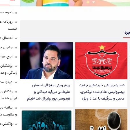
نحوه مصرف
روزنامه ع
نیست
جره
احتمال د
جنجال جد
ایرج خوا
پزشکیان:
زندگی، وحد
درخواست 
شماره پیراهن خریدهای جدید
پیش‌بینی جنجالی احسان
واکنش بق
پرسپولیس اعلام شد؛ تیکدری،
علیخانی درباره میثاقی و
محبی و سرگیف با اعداد ویژه
فردوسی پور وایرال شد+فیلم
ایران شده 
بیانیه د
و مقاومت به 
واکنش همت