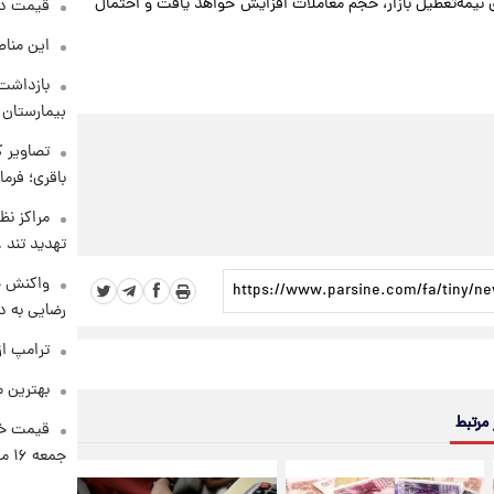
ی نیمه‌تعطیل بازار، حجم معاملات افزایش خواهد یافت و احتمال
قیمت دلار د
این مناط
بازداشت 
بیمارستان 
تصاویر ک
باقری؛ فرم
مراکز نظ
تهدید تند
واکنش خ
رضایی به د
ترامپ از
بهترین م
 مرتبط
قیمت خو
جمعه ۱۶ مرداد منتشر شد