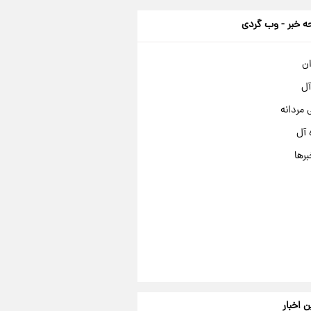
 خبر - وب گردی
ان
آل
مردانه
 آل
برها
ن اخبار