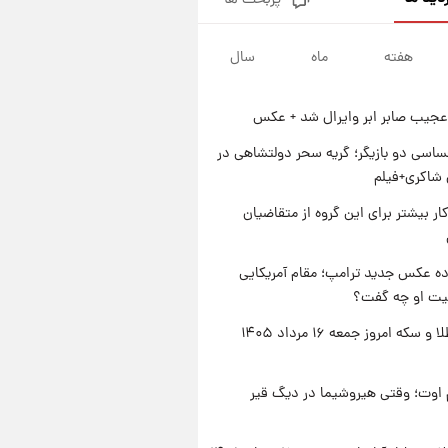
پربحث ها
جزئیات فعال‌سازی «کیف پول
ایران» اعلام شد+فیلم
هفته
ماه
سال
۱ روز پیش
تغییر تند قیمت محصولات
ایران‌خودرو و سایپا امروز پنجشنبه
عجیب صابر ابر وایرال شد + عکس
۱۵ مرداد ۱۴۰۵ +جدول
۱ روز پیش
قیمت طلا و سکه امروز پنجشنبه
اسی دو بازیگر؛ گریه سحر دولتشاهی در
۱۵ مرداد ۱۴۰۵
شاکری+فیلم
۱ روز پیش
کار بیشتر برای این گروه از متقاضیان
شارژ جدید کالابرگ برای سه
دهک؛ جزئیات اعلام شد
ه عکس جدید ترامپ؛ مقام آمریکایی
عیت او چه گفت؟
قیمت طلا و سکه امروز جمعه ۱۶ مرداد ۱۴۰۵
اوت؛ وقتی هیروشیما در دیگ قیر