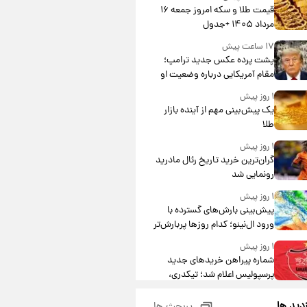
قیمت طلا و سکه امروز جمعه ۱۶
مرداد ۱۴۰۵ +جدول
۱۷ ساعت پیش
پشت پرده عکس جدید ترامپ؛
مقام آمریکایی درباره وضعیت او
چه گفت؟
۱ روز پیش
یک پیش‌بینی مهم از آینده بازار
طلا
۱ روز پیش
گران‌ترین خرید تاریخ رئال مادرید
رونمایی شد
۱ روز پیش
پیش‌بینی بارش‌های گسترده با
ورود ال‌نینو؛ کدام روزها پربارش‌تر
خواهند بود؟
۱ روز پیش
شماره پیراهن خریدهای جدید
پرسپولیس اعلام شد؛ تیکدری،
محبی و سرگیف با اعداد ویژه
۱ روز پیش
زدید ها