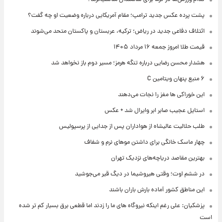
پشت پرده عکس جدید ترامپ؛ مقام آمریکایی درباره وضعیت او چه گفت؟
ائتلاف دفاعی جدید در ریاض؛ ترکیه، عربستان و پاکستان متحد می‌شوند
قیمت طلا امروز جمعه ۱۶ مرداد ۱۴۰۵
هشدار محسن رضایی درباره تنگه هرمز؛ مسیر دوم باز نخواهد شد
۶ منبع پنهان ویتامین C
این خوراکی ها مغز را نجات می‌دهند
استایل عجیب صابر ابر وایرال شد + عکس
طلب حلالیت عالیشاه از هواداران پس از جدایی از پرسپولیس
چهار ماسک خانگی برای داشتن موهای نرم و شفاف
بهترین مقاصد دریاچه‌های نزدیک تهران
در ششم اوت؛ وقتی هیروشیما در دیگ قیر می‌جوشید
این مناطق کشور آماده بارش باران باشند
پزشکیان: علی رغم اینکه نیروگاه های ما را زدند اما قطعی برق بسیار کم تر شده
است