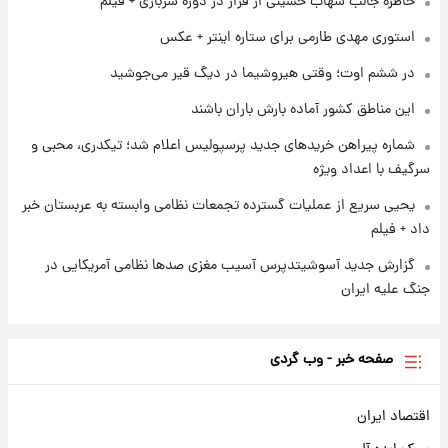
خاطره جالب شهاب حسینی از فرار در دوره سربازی + فیلم
شاهین، کوییک، اطلس، سهند و ساینا با اقساط
بلندمدت + جدول
استوری مهدی طارمی برای ستاره اینتر + عکس
۱ روز پیش
در ششم اوت؛ وقتی هیروشیما در دیگ قیر می‌جوشید
سیگنال‌های جدید برای بازار طلا؛ پیش‌بینی
قیمت سکه و طلا فردا
این مناطق کشور آماده بارش باران باشند
شماره پیراهن خریدهای جدید پرسپولیس اعلام شد؛ تیکدری، محبی و
سرگیف با اعداد ویژه
یحیی سریع از عملیات گسترده تجمعات نظامی وابسته به عربستان خبر
داد + فیلم
گزارش جدید آسوشیتدپرس آسیب مغزی صدها نظامی آمریکایی در
جنگ علیه ایران
صفحه خبر - وب گردی
اقتصاد ایران