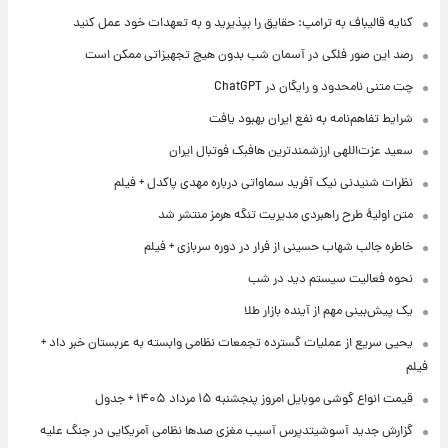
کنایه قالیباف به ترامپ: حقایق را بپذیرید و به تعهدات خود عمل کنید
رصد این صور فلکی در آسمان شب بدون هیچ تجهیزاتی ممکن است
چت متنی نامحدود و رایگان در ChatGPT
شرایط تفاهم‌نامه به نفع ایران بهبود یافت
سعید عزت‌اللهی ارزشمندترین هافبک فوتبال ایران
نظرات شنیدنی نیک آفرید سماواتی درباره مهدی پاکدل + فیلم
متن اولیۀ طرح راهبردی مدیریت تنگه هرمز منتشر شد
خاطره جالب شهاب حسینی از فرار در دوره سربازی + فیلم
نحوه فعالیت سیستم دید در شب
یک پیش‌بینی مهم از آینده بازار طلا
یحیی سریع از عملیات گسترده تجمعات نظامی وابسته به عربستان خبر داد +
فیلم
قیمت انواع گوشی موبایل امروز پنجشنبه ۱۵ مرداد ۱۴۰۵ + جدول
گزارش جدید آسوشیتدپرس آسیب مغزی صدها نظامی آمریکایی در جنگ علیه