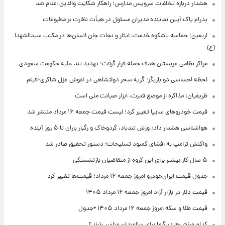
هشدار درباره تخلفات سرویس مدارس؛ راهکار شکایت والدین اعلام شد
پدرام پاک آیین نماینده مدیران مسئول در هیأت نظارت بر مطبوعات
اربعین؛ حماسه باشکوه خدمت، ایثار و نجات جان انسان‌ها در مکتب سیدالشهدا
(ع)
مراکز نظامی عربستان هدف حمله قرار گرفت؛ تهدید تند علیه حکومت سعودی
لحظه احساسی دو بازیگر؛ گریه سحر دولتشاهی در آغوش غزل شاکری+فیلم
ظریفیان: مذاکره از موضع قدرت، ابزار صیانت ملی است
قیمت خودروهای سایپا تغییر کرد؛ لیست قیمت جمعه ۱۶ مرداد منتشر شد
هواشناسی هشدار داد: وزش تندباد، گردوخاک و رگبار باران تا ۵ روز آینده
واکنش ترامپ به افشای کمبود تسلیحات؛ دستور تحقیق صادر شد
۵ سال کار بیشتر برای این گروه از متقاضیان بازنشستگی
جدول قیمت ایران‌خودرو امروز جمعه ۱۶ مرداد؛ قیمت‌ها تغییر کرد
قیمت دلار در بازار آزاد امروز جمعه ۱۶ مرداد ۱۴۰۵
قیمت طلا و سکه امروز جمعه ۱۶ مرداد ۱۴۰۵ +جدول
کدام ورزش‌ها در گرما برای سالمندان مناسب‌ترند؟