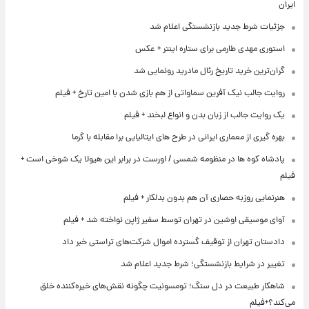
ایران
جزئیات شرط جدید بازنشستگی اعلام شد
استوری مهدی طارمی برای ستاره اینتر + عکس
گران‌ترین خرید تاریخ رئال مادرید رونمایی شد
روایت جالب نیک آفرین سماواتی از هم بازی شدن با امین تارخ + فیلم
یک روایت جالب از زبان بدن و انواع لبخند + فیلم
بهره گیری از معماری ایرانی در طرح های ایتالیایی برا مقابله با گرما
پادشاه کوه ها در منظومه شمسی / اورست در برابر این هیولا یک شوخی است +
فیلم
هنرنمایی روزبه حصاری آن هم بدون بدلکار + فیلم
آوای موسیقی اوشین در تهران توسط سفیر ژاپن نواخته شد + فیلم
دادستان تهران از توقیف گسترده اموال شرکت‌های تراستی خبر داد
تغییر در شرایط بازنشستگی؛ شرط جدید اعلام شد
شاهکار طبیعت در دل سنگ؛ تومسونیت چگونه نقش‌های خیره‌کننده خلق
می‌کند؟+فیلم