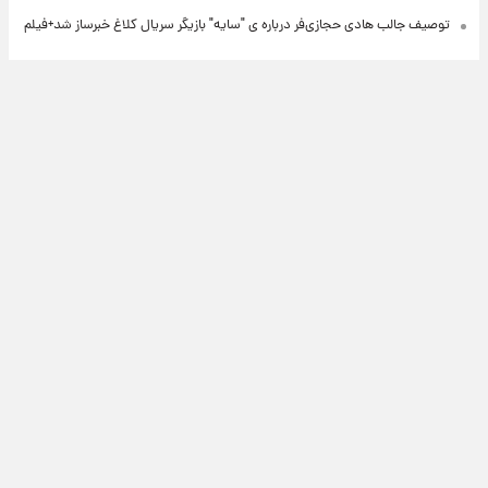
توصیف جالب هادی حجازی‌فر درباره ی "سایه" بازیگر سریال کلاغ خبرساز شد+فیلم