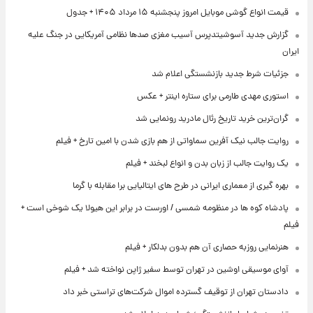
قیمت انواع گوشی موبایل امروز پنجشنبه ۱۵ مرداد ۱۴۰۵ + جدول
گزارش جدید آسوشیتدپرس آسیب مغزی صدها نظامی آمریکایی در جنگ علیه
ایران
جزئیات شرط جدید بازنشستگی اعلام شد
استوری مهدی طارمی برای ستاره اینتر + عکس
گران‌ترین خرید تاریخ رئال مادرید رونمایی شد
روایت جالب نیک آفرین سماواتی از هم بازی شدن با امین تارخ + فیلم
یک روایت جالب از زبان بدن و انواع لبخند + فیلم
بهره گیری از معماری ایرانی در طرح های ایتالیایی برا مقابله با گرما
پادشاه کوه ها در منظومه شمسی / اورست در برابر این هیولا یک شوخی است +
فیلم
هنرنمایی روزبه حصاری آن هم بدون بدلکار + فیلم
آوای موسیقی اوشین در تهران توسط سفیر ژاپن نواخته شد + فیلم
دادستان تهران از توقیف گسترده اموال شرکت‌های تراستی خبر داد