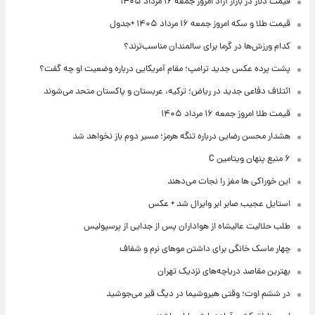
قیمت دلار در بازار آزاد امروز جمعه ۱۶ مرداد ۱۴۰۵
قیمت طلا و سکه امروز جمعه ۱۶ مرداد ۱۴۰۵ +جدول
کدام ورزش‌ها در گرما برای سالمندان مناسب‌ترند؟
پشت پرده عکس جدید ترامپ؛ مقام آمریکایی درباره وضعیت او چه گفت؟
ائتلاف دفاعی جدید در ریاض؛ ترکیه، عربستان و پاکستان متحد می‌شوند
قیمت طلا امروز جمعه ۱۶ مرداد ۱۴۰۵
هشدار محسن رضایی درباره تنگه هرمز؛ مسیر دوم باز نخواهد شد
۶ منبع پنهان ویتامین C
این خوراکی ها مغز را نجات می‌دهند
استایل عجیب صابر ابر وایرال شد + عکس
طلب حلالیت عالیشاه از هواداران پس از جدایی از پرسپولیس
چهار ماسک خانگی برای داشتن موهای نرم و شفاف
بهترین مقاصد دریاچه‌های نزدیک تهران
در ششم اوت؛ وقتی هیروشیما در دیگ قیر می‌جوشید