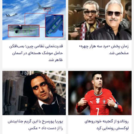
زمان پخش «مرد سه هزار چهره»
قدرت‌نمایی نظامی چین؛ بمب‌افکن
مشخص شد
حامل موشک هسته‌ای در آسمان
ظاهر شد
رونالدو از گنجینه خودروهای
پوریا پورسرخ با این گریم جذابیتش
لوکسش رونمایی کرد
را از دست داد + عکس