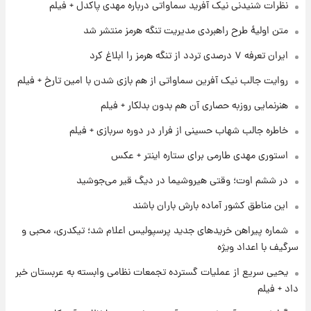
نظرات شنیدنی نیک آفرید سماواتی درباره مهدی پاکدل + فیلم
شد
متن اولیۀ طرح راهبردی مدیریت تنگه هرمز منتشر شد
۱ روز پیش
ایران تعرفه ۷ درصدی تردد از تنگه هرمز را ابلاغ کرد
شرایط تازه فروش اقساطی سایپا اعلام شد؛
شاهین، کوییک، اطلس، سهند و ساینا با اقساط
روایت جالب نیک آفرین سماواتی از هم بازی شدن با امین تارخ + فیلم
بلندمدت + جدول
هنرنمایی روزبه حصاری آن هم بدون بدلکار + فیلم
۱ روز پیش
سیگنال‌های جدید برای بازار طلا؛ پیش‌بینی
خاطره جالب شهاب حسینی از فرار در دوره سربازی + فیلم
قیمت سکه و طلا فردا
استوری مهدی طارمی برای ستاره اینتر + عکس
۱ روز پیش
در ششم اوت؛ وقتی هیروشیما در دیگ قیر می‌جوشید
فال حافظ پنجشنبه ۱۵ مرداد ماه ۱۴۰۵
این مناطق کشور آماده بارش باران باشند
شماره پیراهن خریدهای جدید پرسپولیس اعلام شد؛ تیکدری، محبی و
سرگیف با اعداد ویژه
یحیی سریع از عملیات گسترده تجمعات نظامی وابسته به عربستان خبر
داد + فیلم