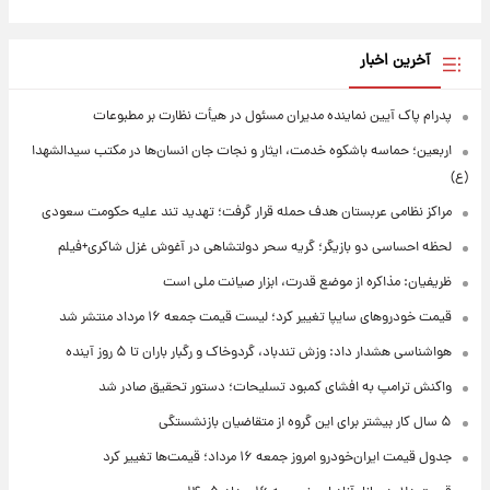
آخرین اخبار
پدرام پاک آیین نماینده مدیران مسئول در هیأت نظارت بر مطبوعات
اربعین؛ حماسه باشکوه خدمت، ایثار و نجات جان انسان‌ها در مکتب سیدالشهدا
(ع)
مراکز نظامی عربستان هدف حمله قرار گرفت؛ تهدید تند علیه حکومت سعودی
لحظه احساسی دو بازیگر؛ گریه سحر دولتشاهی در آغوش غزل شاکری+فیلم
ظریفیان: مذاکره از موضع قدرت، ابزار صیانت ملی است
قیمت خودروهای سایپا تغییر کرد؛ لیست قیمت جمعه ۱۶ مرداد منتشر شد
هواشناسی هشدار داد: وزش تندباد، گردوخاک و رگبار باران تا ۵ روز آینده
واکنش ترامپ به افشای کمبود تسلیحات؛ دستور تحقیق صادر شد
۵ سال کار بیشتر برای این گروه از متقاضیان بازنشستگی
جدول قیمت ایران‌خودرو امروز جمعه ۱۶ مرداد؛ قیمت‌ها تغییر کرد