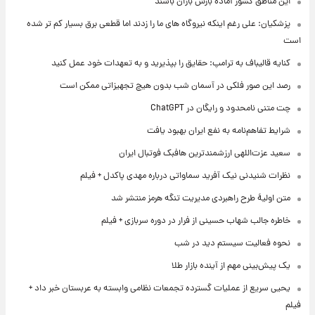
این مناطق کشور آماده بارش باران باشند
پزشکیان: علی رغم اینکه نیروگاه های ما را زدند اما قطعی برق بسیار کم تر شده
است
کنایه قالیباف به ترامپ: حقایق را بپذیرید و به تعهدات خود عمل کنید
رصد این صور فلکی در آسمان شب بدون هیچ تجهیزاتی ممکن است
چت متنی نامحدود و رایگان در ChatGPT
شرایط تفاهم‌نامه به نفع ایران بهبود یافت
سعید عزت‌اللهی ارزشمندترین هافبک فوتبال ایران
نظرات شنیدنی نیک آفرید سماواتی درباره مهدی پاکدل + فیلم
متن اولیۀ طرح راهبردی مدیریت تنگه هرمز منتشر شد
خاطره جالب شهاب حسینی از فرار در دوره سربازی + فیلم
نحوه فعالیت سیستم دید در شب
یک پیش‌بینی مهم از آینده بازار طلا
یحیی سریع از عملیات گسترده تجمعات نظامی وابسته به عربستان خبر داد +
فیلم