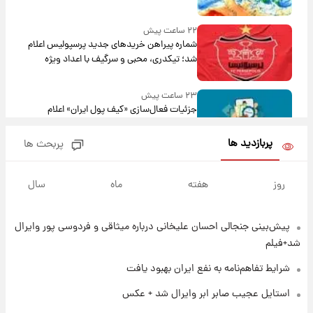
۲۲ ساعت پیش
شماره پیراهن خریدهای جدید پرسپولیس اعلام
شد؛ تیکدری، محبی و سرگیف با اعداد ویژه
۲۳ ساعت پیش
جزئیات فعال‌سازی «کیف پول ایران» اعلام
شد+فیلم
پربازدید ها
پربحث ها
۱ روز پیش
تغییر تند قیمت محصولات ایران‌خودرو و سایپا
روز
هفته
ماه
سال
امروز پنجشنبه ۱۵ مرداد ۱۴۰۵ +جدول
پیش‌بینی جنجالی احسان علیخانی درباره میثاقی و فردوسی پور وایرال
۱ روز پیش
قیمت طلا و سکه امروز پنجشنبه ۱۵ مرداد ۱۴۰۵
شد+فیلم
شرایط تفاهم‌نامه به نفع ایران بهبود یافت
۱ روز پیش
استایل عجیب صابر ابر وایرال شد + عکس
شارژ جدید کالابرگ برای سه دهک؛ جزئیات اعلام