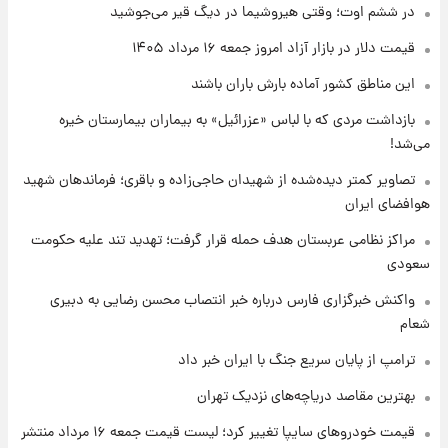
امروز پنجشنبه ۱۵ مرداد ۱۴۰۵ +جدول
در ششم اوت؛ وقتی هیروشیما در دیگ قیر می‌جوشید
قیمت دلار در بازار آزاد امروز جمعه ۱۶ مرداد ۱۴۰۵
۱ روز پیش
این مناطق کشور آماده بارش باران باشند
قیمت طلا و سکه امروز پنجشنبه ۱۵ مرداد ۱۴۰۵
بازداشت مردی که با لباس «عزرائیل» به بیماران بیمارستان خیره
می‌شد!
۱ روز پیش
شارژ جدید کالابرگ برای سه دهک؛ جزئیات اعلام
تصاویر کمتر دیده‌شده از شهیدان حاجی‌زاده و باقری؛ فرماندهان شهید
شد
هوافضای ایران
مراکز نظامی عربستان هدف حمله قرار گرفت؛ تهدید تند علیه حکومت
سعودی
واکنش خبرگزاری فارس درباره خبر انتصاب محسن رضایی به دبیری
شعام
ترامپ از پایان سریع جنگ با ایران خبر داد
بهترین مقاصد دریاچه‌های نزدیک تهران
قیمت خودروهای سایپا تغییر کرد؛ لیست قیمت جمعه ۱۶ مرداد منتشر