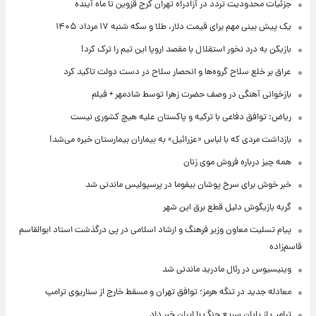
جزئیات محدودیت تردد در آزادراه تهران کرج قزوین تا ماه آینده
یک پیش ‌بینی مهم برای قیمت دلار، طلا و سکه شنبه ۱۷ مرداد ۱۴۰۵
بازیکن به درد نخور استقلال با مقصد اروپا این تیم را ترک کرد!
عراق بر خلع سلاح گروه‌ها و انحصار سلاح در دست دولت تاکید کرد
بازخوانی آهنگی در وصف حضرت زهرا توسط شادمهر + فیلم
ریاض: توافق دفاعی با ترکیه و پاکستان علیه هیچ کشوری نیست
بازداشت مردی که با لباس «عزرائیل» به بیماران بیمارستان خیره می‌شد!
همه چیز درباره فروش موی زنان
خبر خوش برای سرخ پوشان بیفوما در پرسپولیس ماندنی شد
گربه بازیگوش دلیل قطع برق این شهر
پیام تسلیت معاون وزیر فرهنگ و ارشاد اسلامی در پی درگذشت استاد ابوالقاسم
قاسم‌زاده
وینیسیوس در رئال مادرید ماندنی شد
معادله جدید در تنگه هرمز؛ توافق تهران و مسقط خارج از سناریوی ترامپ
ترامپ از پایان سریع جنگ با ایران خبر داد