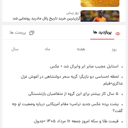
۱ روز پیش
گران‌ترین خرید تاریخ رئال مادرید رونمایی شد
پربازدید ها
پربحث ها
۱ روز پیش
پیش‌بینی بارش‌های گسترده با ورود ال‌نینو؛ کدام
روز
هفته
ماه
سال
روزها پربارش‌تر خواهند بود؟
استایل عجیب صابر ابر وایرال شد + عکس
۱ روز پیش
شماره پیراهن خریدهای جدید پرسپولیس اعلام
لحظه احساسی دو بازیگر؛ گریه سحر دولتشاهی در آغوش غزل
شد؛ تیکدری، محبی و سرگیف با اعداد ویژه
شاکری+فیلم
۱ روز پیش
۵ سال کار بیشتر برای این گروه از متقاضیان بازنشستگی
جزئیات فعال‌سازی «کیف پول ایران» اعلام
پشت پرده عکس جدید ترامپ؛ مقام آمریکایی درباره وضعیت او چه
شد+فیلم
گفت؟
۱ روز پیش
قیمت طلا و سکه امروز جمعه ۱۶ مرداد ۱۴۰۵ +جدول
تغییر تند قیمت محصولات ایران‌خودرو و سایپا