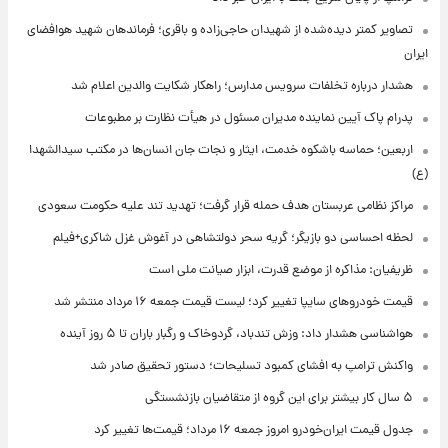
تصاویر کمتر دیده‌شده از شهیدان حاجی‌زاده و باقری؛ فرماندهان شهید هوافضای
ایران
هشدار درباره تخلفات سرویس مدارس؛ راهکار شکایت والدین اعلام شد
پدرام پاک آیین نماینده مدیران مسئول در هیأت نظارت بر مطبوعات
اربعین؛ حماسه باشکوه خدمت، ایثار و نجات جان انسان‌ها در مکتب سیدالشهدا
(ع)
مراکز نظامی عربستان هدف حمله قرار گرفت؛ تهدید تند علیه حکومت سعودی
لحظه احساسی دو بازیگر؛ گریه سحر دولتشاهی در آغوش غزل شاکری+فیلم
ظریفیان: مذاکره از موضع قدرت، ابزار صیانت ملی است
قیمت خودروهای سایپا تغییر کرد؛ لیست قیمت جمعه ۱۶ مرداد منتشر شد
هواشناسی هشدار داد: وزش تندباد، گردوخاک و رگبار باران تا ۵ روز آینده
واکنش ترامپ به افشای کمبود تسلیحات؛ دستور تحقیق صادر شد
۵ سال کار بیشتر برای این گروه از متقاضیان بازنشستگی
جدول قیمت ایران‌خودرو امروز جمعه ۱۶ مرداد؛ قیمت‌ها تغییر کرد