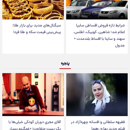
شرایط تازه فروش اقساطی سایپا
سیگنال‌های جدید برای بازار طلا؛
اعلام شد؛ شاهین، کوییک، اطلس،
پیش‌بینی قیمت سکه و طلا فردا
سهند و ساینا با اقساط بلندمدت +
جدول
پنجره
فقیهه سلطانی و افسانه چهره‌آزاد در
آقای مجریِ دوران کودکی خیلی‌ها با
فیلم جدید بهاره رهنما
یک پست متفاوت؛ «غمگینم بسیار