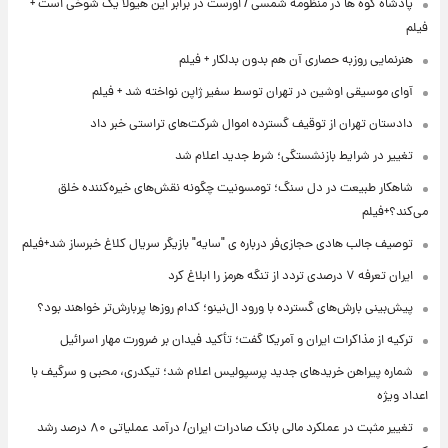
پادشاه کوه ها در منظومه شمسی / اورست در برابر این هیولا یک شوخی است +
فیلم
هنرنمایی روزبه حصاری آن هم بدون بدلکار + فیلم
آوای موسیقی اوشین در تهران توسط سفیر ژاپن نواخته شد + فیلم
دادستان تهران از توقیف گسترده اموال شرکت‌های تراستی خبر داد
تغییر در شرایط بازنشستگی؛ شرط جدید اعلام شد
شاهکار طبیعت در دل سنگ؛ تومسونیت چگونه نقش‌های خیره‌کننده خلق
می‌کند؟+فیلم
توصیف جالب هادی حجازی‌فر درباره ی "سایه" بازیگر سریال کلاغ خبرساز شد+فیلم
ایران تعرفه ۷ درصدی تردد از تنگه هرمز را ابلاغ کرد
پیش‌بینی بارش‌های گسترده با ورود ال‌نینو؛ کدام روزها پربارش‌تر خواهند بود؟
ترکیه از مذاکرات ایران و آمریکا گفت؛ تأکید فیدان بر ضرورت مهار اسرائیل
شماره پیراهن خریدهای جدید پرسپولیس اعلام شد؛ تیکدری، محبی و سرگیف با
اعداد ویژه
تغییر مثبت در عملکرد مالی بانک صادرات ایران/ درآمد عملیاتی ۸۰ درصد رشد