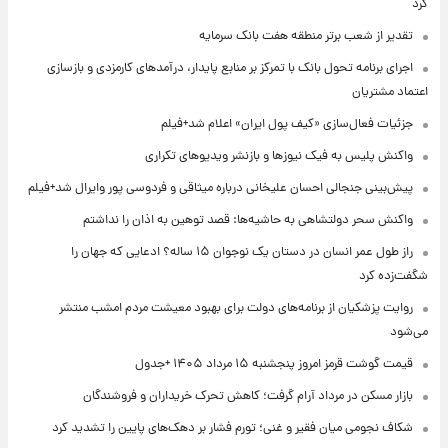
کرد
تقدیر از شعب برتر منطقه هفت بانک سرمایه
اجرای برنامه تحول بانک با تمرکز بر منابع پایدار، درآمدهای کارمزدی و بازسازی
اعتماد مشتریان
جزئیات فعال‌سازی «کیف پول ایران» اعلام شد+فیلم
واکنش پلیس به فیک نیوزها و بازنشر ویدیوهای تکراری
پیش‌بینی جنجالی احسان علیخانی درباره میثاقی و فردوسی پور وایرال شد+فیلم
واکنش سحر دولتشاهی به حاشیه‌ها: قصد توهین به اذان را نداشتم
راز طول عمر انسان در دستان یک نوجوان ۱۵ ساله؟ ادعایی که جهان را
شگفت‌زده کرد
روایت پزشکیان از برنامه‌های دولت برای بهبود معیشت مردم امشب منتشر
می‌شود
قیمت گوشت قرمز امروز پنجشنبه ۱۵ مرداد ۱۴۰۵ +جدول
بازار مسکن در مرداد آرام گرفت؛ کاهش تحرک خریداران و فروشندگان
شکاف نجومی میان فقیر و غنی؛ تورم فشار بر دهک‌های پایین را تشدید کرد