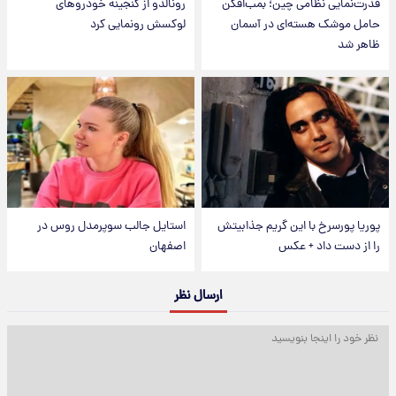
قدرت‌نمایی نظامی چین؛ بمب‌افکن
رونالدو از گنجینه خودروهای
حامل موشک هسته‌ای در آسمان
لوکسش رونمایی کرد
ظاهر شد
پوریا پورسرخ با این گریم جذابیتش
استایل جالب سوپرمدل روس در
را از دست داد + عکس
اصفهان
ارسال نظر