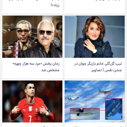
زیاد»!
تیپ گل‌گلی خانم بازیگر جوان در
زمان پخش «مرد سه هزار چهره»
جشن نفس | تصاویر
مشخص شد