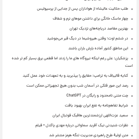
طلب حلالیت عالیشاه از هواداران پس از جدایی از پرسپولیس
چهار ماسک خانگی برای داشتن موهای نرم و شفاف
بهترین مقاصد دریاچه‌های نزدیک تهران
در ششم اوت؛ وقتی هیروشیما در دیگ قیر می‌جوشید
این مناطق کشور آماده بارش باران باشند
پزشکیان: علی رغم اینکه نیروگاه های ما را زدند اما قطعی برق بسیار کم تر شده
است
کنایه قالیباف به ترامپ: حقایق را بپذیرید و به تعهدات خود عمل کنید
رصد این صور فلکی در آسمان شب بدون هیچ تجهیزاتی ممکن است
چت متنی نامحدود و رایگان در ChatGPT
شرایط تفاهم‌نامه به نفع ایران بهبود یافت
سعید عزت‌اللهی ارزشمندترین هافبک فوتبال ایران
نظرات شنیدنی نیک آفرید سماواتی درباره مهدی پاکدل + فیلم
متن اولیۀ طرح راهبردی مدیریت تنگه هرمز منتشر شد