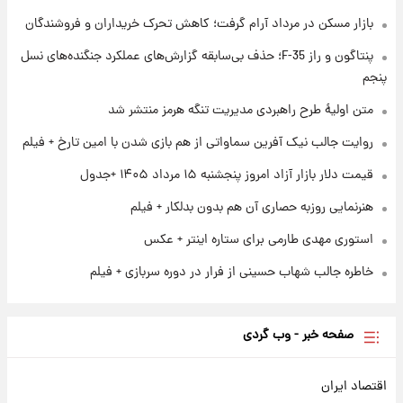
۱ روز پیش
بازار مسکن در مرداد آرام گرفت؛ کاهش تحرک خریداران و فروشندگان
ارزش سهام عدالت برای امروز چهارشنبه ۱۴ مرداد
+ جدول
پنتاگون و راز F-35؛ حذف بی‌سابقه گزارش‌های عملکرد جنگنده‌های نسل
پنجم
۱ روز پیش
آغاز طرح جدید فروش مشارکت در تولید سایپا؛
متن اولیۀ طرح راهبردی مدیریت تنگه هرمز منتشر شد
نام خودرو، مبلغ پیش پرداخت و زمان تحویل |
روایت جالب نیک آفرین سماواتی از هم بازی شدن با امین تارخ + فیلم
سود مشارکت چند درصد است؟
قیمت دلار بازار آزاد امروز پنجشنبه ۱۵ مرداد ۱۴۰۵ +جدول
هنرنمایی روزبه حصاری آن هم بدون بدلکار + فیلم
استوری مهدی طارمی برای ستاره اینتر + عکس
خاطره جالب شهاب حسینی از فرار در دوره سربازی + فیلم
صفحه خبر - وب گردی
اقتصاد ایران