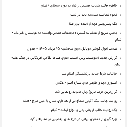
خاطره جالب شهاب حسینی از فرار در دوره سربازی + فیلم
نحوه فعالیت سیستم دید در شب
یک پیش‌بینی مهم از آینده بازار طلا
یحیی سریع از عملیات گسترده تجمعات نظامی وابسته به عربستان خبر داد +
فیلم
قیمت انواع گوشی موبایل امروز پنجشنبه ۱۵ مرداد ۱۴۰۵ + جدول
گزارش جدید آسوشیتدپرس آسیب مغزی صدها نظامی آمریکایی در جنگ علیه
ایران
جزئیات شرط جدید بازنشستگی اعلام شد
استوری مهدی طارمی برای ستاره اینتر + عکس
گران‌ترین خرید تاریخ رئال مادرید رونمایی شد
روایت جالب نیک آفرین سماواتی از هم بازی شدن با امین تارخ + فیلم
یک روایت جالب از زبان بدن و انواع لبخند + فیلم
بهره گیری از معماری ایرانی در طرح های ایتالیایی برا مقابله با گرما