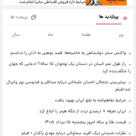
شرایط تازه فروش اقساطی سایپا اعلام شد؛
شاهین، کوییک، اطلس، سهند و ساینا با اقساط
بلندمدت + جدول
پربازدید ها
پربحث ها
۱ روز پیش
سیگنال‌های جدید برای بازار طلا؛ پیش‌بینی
روز
هفته
ماه
سال
قیمت سکه و طلا فردا
واکنش سحر دولتشاهی به حاشیه‌ها: قصد توهین به اذان را نداشتم
۱ روز پیش
فال حافظ پنجشنبه ۱۵ مرداد ماه ۱۴۰۵
راز طول عمر انسان در دستان یک نوجوان ۱۵ ساله؟ ادعایی که جهان
را شگفت‌زده کرد
۱ روز پیش
پیش‌بینی جنجالی احسان علیخانی درباره میثاقی و فردوسی پور وایرال
فال قهوه روزانه پنجشنبه ۱۵ مرداد ماه ۱۴۰۵
شد+فیلم
شرایط تفاهم‌نامه به نفع ایران بهبود یافت
۱ روز پیش
ایران تعرفه ۷ درصدی تردد از تنگه هرمز را ابلاغ کرد
فال روزانه واقعی پنجشنبه ۱۵ مرداد ۱۴۰۵
قیمت طلا و سکه امروز پنجشنبه ۱۵ مرداد ۱۴۰۵
نظرات شنیدنی نیک آفرید سماواتی درباره مهدی پاکدل + فیلم