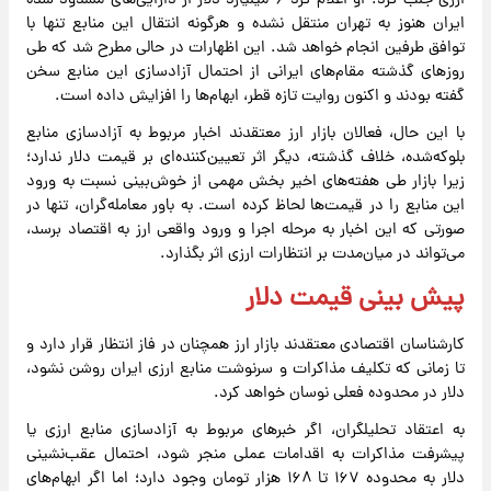
ارزی جلب کرد. او اعلام کرد ۶ میلیارد دلار از دارایی‌های مسدود شده
ایران هنوز به تهران منتقل نشده و هرگونه انتقال این منابع تنها با
توافق طرفین انجام خواهد شد. این اظهارات در حالی مطرح شد که طی
روزهای گذشته مقام‌های ایرانی از احتمال آزادسازی این منابع سخن
گفته بودند و اکنون روایت تازه قطر، ابهام‌ها را افزایش داده است.
با این حال، فعالان بازار ارز معتقدند اخبار مربوط به آزادسازی منابع
بلوکه‌شده، خلاف گذشته، دیگر اثر تعیین‌کننده‌ای بر قیمت دلار ندارد؛
زیرا بازار طی هفته‌های اخیر بخش مهمی از خوش‌بینی نسبت به ورود
این منابع را در قیمت‌ها لحاظ کرده است. به باور معامله‌گران، تنها در
صورتی که این اخبار به مرحله اجرا و ورود واقعی ارز به اقتصاد برسد،
می‌تواند در میان‌مدت بر انتظارات ارزی اثر بگذارد.
پیش ‌بینی قیمت دلار
کارشناسان اقتصادی معتقدند بازار ارز همچنان در فاز انتظار قرار دارد و
تا زمانی که تکلیف مذاکرات و سرنوشت منابع ارزی ایران روشن نشود،
دلار در محدوده فعلی نوسان خواهد کرد.
به اعتقاد تحلیلگران، اگر خبرهای مربوط به آزادسازی منابع ارزی یا
پیشرفت مذاکرات به اقدامات عملی منجر شود، احتمال عقب‌نشینی
دلار به محدوده ۱۶۷ تا ۱۶۸ هزار تومان وجود دارد؛ اما اگر ابهام‌های