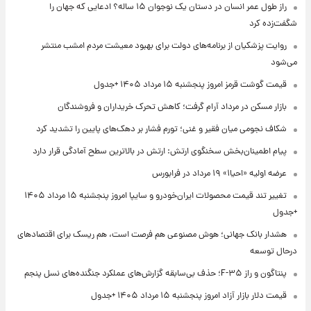
راز طول عمر انسان در دستان یک نوجوان ۱۵ ساله؟ ادعایی که جهان را
شگفت‌زده کرد
روایت پزشکیان از برنامه‌های دولت برای بهبود معیشت مردم امشب منتشر
می‌شود
قیمت گوشت قرمز امروز پنجشنبه ۱۵ مرداد ۱۴۰۵ +جدول
بازار مسکن در مرداد آرام گرفت؛ کاهش تحرک خریداران و فروشندگان
شکاف نجومی میان فقیر و غنی؛ تورم فشار بر دهک‌های پایین را تشدید کرد
پیام اطمینان‌بخش سخنگوی ارتش: ارتش در بالاترین سطح آمادگی قرار دارد
عرضه اولیه «احیا۱» ۱۹ مرداد در فرابورس
تغییر تند قیمت محصولات ایران‌خودرو و سایپا امروز پنجشنبه ۱۵ مرداد ۱۴۰۵
+جدول
هشدار بانک جهانی؛ هوش مصنوعی هم فرصت است، هم ریسک برای اقتصادهای
درحال توسعه
پنتاگون و راز F-۳۵؛ حذف بی‌سابقه گزارش‌های عملکرد جنگنده‌های نسل پنجم
قیمت دلار بازار آزاد امروز پنجشنبه ۱۵ مرداد ۱۴۰۵ +جدول