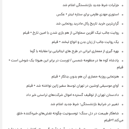
جزئیات شرط جدید بازنشستگی اعلام شد
استوری مهدی طارمی برای ستاره اینتر + عکس
گران‌ترین خرید تاریخ رئال مادرید رونمایی شد
روایت جالب نیک آفرین سماواتی از هم بازی شدن با امین تارخ + فیلم
یک روایت جالب از زبان بدن و انواع لبخند + فیلم
بهره گیری از معماری ایرانی در طرح های ایتالیایی برا مقابله با گرما
پادشاه کوه ها در منظومه شمسی / اورست در برابر این هیولا یک شوخی است +
فیلم
هنرنمایی روزبه حصاری آن هم بدون بدلکار + فیلم
آوای موسیقی اوشین در تهران توسط سفیر ژاپن نواخته شد + فیلم
دادستان تهران از توقیف گسترده اموال شرکت‌های تراستی خبر داد
تغییر در شرایط بازنشستگی؛ شرط جدید اعلام شد
شاهکار طبیعت در دل سنگ؛ تومسونیت چگونه نقش‌های خیره‌کننده خلق
می‌کند؟+فیلم