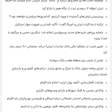
توصیف جالب هادی حجازی‌فر درباره ی "سایه" بازیگر سریال کلاغ خبرساز شد+فیلم
ایران تعرفه ۷ درصدی تردد از تنگه هرمز را ابلاغ کرد
پیش‌بینی بارش‌های گسترده با ورود ال‌نینو؛ کدام روزها پربارش‌تر خواهند بود؟
ترکیه از مذاکرات ایران و آمریکا گفت؛ تأکید فیدان بر ضرورت مهار اسرائیل
شماره پیراهن خریدهای جدید پرسپولیس اعلام شد؛ تیکدری، محبی و سرگیف با
اعداد ویژه
تغییر مثبت در عملکرد مالی بانک صادرات ایران/ درآمد عملیاتی ۸۰ درصد رشد
کرد
تقدیر از شعب برتر منطقه هفت بانک سرمایه
اجرای برنامه تحول بانک با تمرکز بر منابع پایدار، درآمدهای کارمزدی و بازسازی
اعتماد مشتریان
جزئیات فعال‌سازی «کیف پول ایران» اعلام شد+فیلم
واکنش پلیس به فیک نیوزها و بازنشر ویدیوهای تکراری
پیش‌بینی جنجالی احسان علیخانی درباره میثاقی و فردوسی پور وایرال شد+فیلم
واکنش سحر دولتشاهی به حاشیه‌ها: قصد توهین به اذان را نداشتم