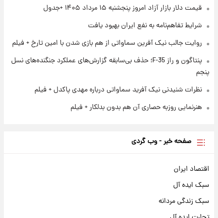
قیمت دلار بازار آزاد امروز پنجشنبه ۱۵ مرداد ۱۴۰۵ +جدول
۱ روز پیش
آغاز طرح جدید فروش مشارکت در تولید سایپا؛
شرایط تفاهم‌نامه به نفع ایران بهبود یافت
نام خودرو، مبلغ پیش پرداخت و زمان تحویل |
سود مشارکت چند درصد است؟
روایت جالب نیک آفرین سماواتی از هم بازی شدن با امین تارخ + فیلم
پنتاگون و راز F-35؛ حذف بی‌سابقه گزارش‌های عملکرد جنگنده‌های نسل
پنجم
نظرات شنیدنی نیک آفرید سماواتی درباره مهدی پاکدل + فیلم
هنرنمایی روزبه حصاری آن هم بدون بدلکار + فیلم
صفحه خبر - وب گردی
اقتصاد ایران
سبک ایده آل
سبک زندگی مردانه
تجارت ایده آل