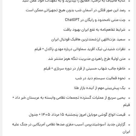
کنایه قالیباف به ترامپ: حقایق را بپذیرید و به تعهدات خود عمل کنید
رصد این صور فلکی در آسمان شب بدون هیچ تجهیزاتی ممکن است
چت متنی نامحدود و رایگان در ChatGPT
شرایط تفاهم‌نامه به نفع ایران بهبود یافت
سعید عزت‌اللهی ارزشمندترین هافبک فوتبال ایران
نظرات شنیدنی نیک آفرید سماواتی درباره مهدی پاکدل + فیلم
متن اولیۀ طرح راهبردی مدیریت تنگه هرمز منتشر شد
خاطره جالب شهاب حسینی از فرار در دوره سربازی + فیلم
نحوه فعالیت سیستم دید در شب
یک پیش‌بینی مهم از آینده بازار طلا
یحیی سریع از عملیات گسترده تجمعات نظامی وابسته به عربستان خبر داد +
فیلم
قیمت انواع گوشی موبایل امروز پنجشنبه ۱۵ مرداد ۱۴۰۵ + جدول
گزارش جدید آسوشیتدپرس آسیب مغزی صدها نظامی آمریکایی در جنگ علیه
ایران