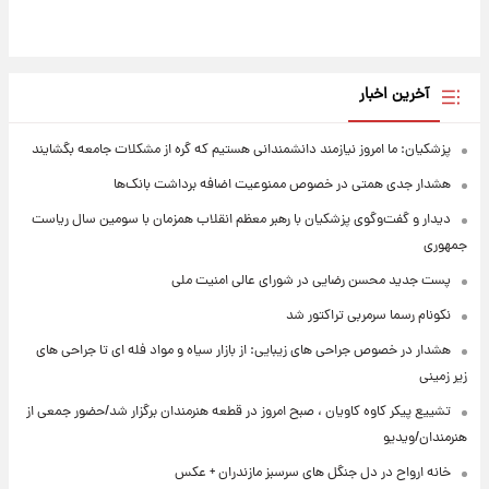
آخرین اخبار
پزشکیان: ما امروز نیازمند دانشمندانی هستیم که گره از مشکلات جامعه بگشایند
هشدار جدی همتی در خصوص ممنوعیت اضافه ‌برداشت بانک‌ها
دیدار و گفت‌وگوی پزشکیان با رهبر معظم انقلاب همزمان با سومین سال ریاست
جمهوری
پست جدید محسن رضایی در شورای عالی امنیت ملی
نکونام رسما سرمربی تراکتور شد
هشدار در خصوص جراحی های زیبایی: از بازار سیاه و مواد فله ای تا جراحی های
زیر زمینی
تشییع پیکر کاوه کاویان ، صبح امروز در قطعه هنرمندان برگزار شد/حضور جمعی از
هنرمندان/ویدیو
خانه ارواح در دل جنگل های سرسبز مازندران + عکس