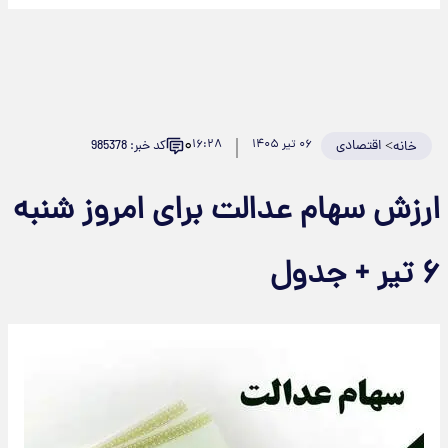
۰
>
اقتصادی
۰۶ تیر ۱۴۰۵
۱۶:۲۸
کد خبر: 985378
خانه
رزش سهام عدالت برای امروز شنبه
یر + جدول