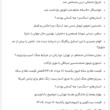
تاریخ احتمالی دربی مشخص شد
خواستگار ۵۰ساله شاهدخت لئونور بازداشت شد
انسان‌های «سگ‌سر» چه کسانی بودند؟
نخستین تصویر لیونل مسی بعد از مرگ پدر+عکس و فیلم
سلفی دیدنی نیوشا ضیغمی و دخترش؛ بهترین حال جهان را دارم!
الهام حمیدی با این استایل رنگارنگ در اسپانیا دیده شد؛ خاص یا بیش از حد
شلوغ؟
بحران معتادان متجاهر در تهران؛ چرا زنان در شرایط جنگ آسیب‌پذیرترند؟
استوری مرموز محمدحسین میثاقی با موی بازکات
قیمت طلا و سکه امروز یکشنبه ۱۸ مرداد ۱۴۰۵/کاهش قیمت طلا و سکه
پس‌لرزه‌های جنگ ایران به شرق آسیا رسید؛ زنگ خطر برای ارتش آمریکا
انسان‌های «سگ‌سر» چه کسانی بودند؟
بهاره رهنما راز ماندگاری هدیه تهرانی را توضیح داد/ویدیو
قیمت بیت‌کوین و اتریوم امروز یکشنبه ۱۸ مرداد ۱۴۰۵