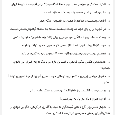
تاکید سخنگوی سپاه پاسداران بر حفظ تنگه هرمز تا پذیرفتن همه شروط ایران
مظنون اصلی قتل «حمیدرضا رجب‌زاده» بازداشت شد
آخرین وضعیت از تفاهم با عمان در خصوص تنگه هرمز
عراقچی:ایران پای عهد مقاومت ایستاده‌است؛ جنایت‌ها فراموش‌شدنی نیست
پست احساسی و غم انگیز سوسن پرور برای زنده یاد ماهچهره خلیلی+ عکس
جواد نکونام وارد تبریز شد؛ آغاز رسمی کار سرمربی جدید تراکتور+فیلم
تصمیم دولت برای نوسازی ناوگان؛ ۴۰۰۰ اتوبوس نو به کشور می‌آید
جدیدترین عکس نیکی کریمی با استایل تازه در باشگاه؛ چه خبر از این بانوی
جذاب؟
جنجال جراحی زیبایی ۴۰ میلیارد تومانی خواننده زن | چهره او چه تغییری کرد؟ |
عکس
روایت رسانه انگلیسی از خطرناک ترین سناریو جنگ علیه ایران
ادای احترام ویژه دی‌پل به پدر مسی!
شهباز حسن‌پور: گروه مالی گردشگری با سرمایه‌گذاری در کرمان، الگویی موفق از
نقش‌آفرینی بخش خصوصی در توسعه استان است