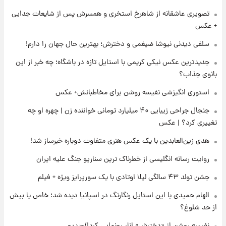
تصویری عاشقانه از شاهرخ استخری و همسرش پس از شایعات جدایی
۲۲ ساعت پیش
+ عکس
لیونل مسی عزادار شد! + جزئیات
سلفی دیدنی نیوشا ضیغمی و دخترش؛ بهترین حال جهان را دارم!
جدیدترین عکس نیکی کریمی با استایل تازه در باشگاه؛ چه خبر از این
۱ روز پیش
بانوی جذاب؟
لحظه برخورد رعد و برق به ساختمان مرکز تجارت
جهانی در آمریکا + فیلم
استوری انگیزشی نفیسه روشن برای مخاطبانش+ عکس
جنجال جراحی زیبایی ۴۰ میلیارد تومانی خواننده زن | چهره او چه
۱ روز پیش
تغییری کرد؟ | عکس
برای اولین بار؛ انتشار تصاویری از رهبر جدید
انقلاب/ویدیو
هدی زین‌العابدین با یک عکس هنری متفاوت دوباره خبرساز شد!
روایت رسانه انگلیسی از خطرناک ترین سناریو جنگ علیه ایران
جشن تولد ۴۳ سالگی لیلا اوتادی با یک سورپرایز ویژه + فیلم
الهام حمیدی با این استایل رنگارنگ در اسپانیا دیده شد؛ خاص یا بیش
از حد شلوغ؟
نفیسه روشن از «دخترش» انار رونمایی کرد!/ویدیو