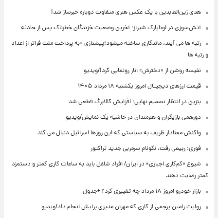
هدی زین‌العابدین با یک عکس هنری متفاوت دوباره خبرساز شد!
آتش‌سوزی در لوناپارک شیراز؛ آخرین وضعیت خزندگان خطرناک پس از حادثه
رتبه ها می آیند، ماندگاری ساخته میشود؛پیشتازی «به پرداخت ملت فراتر از اعداد
و رتبه ها
نفیسه روشن از «دخترش» انار رونمایی کرد!/ویدیو
قیمت ارزهای دیجیتال امروز یکشنبه ۱۸ مرداد ۱۴۰۵
بنزین در انتظار تصمیم نهایی؛ افزایش کالابرگ قطعی شد
دورهمی بازیگران و هنرمندان در حاشیه یک نمایش/ویدیو
واکنش معنادار ظریف به سیاستی که این روزها اسرائیل دنبال می کند
فوری: ربیعی رفت، نکونام سرمربی جدید تراکتور
شیوع «کم‌کاری اجباری» در ایران/ افراد شاغل باید به ساعات کاری کمتر و دستمزد
کمتر رضایت دهند
بازار خودرو امروز ۱۸ مرداد چه تغییری کرد؟ +جدول
روایت رامین پرچمی از کاری که مهران مدیری برایش انجام داد/ویدیو