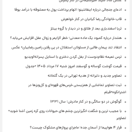
عکس شاد سپند امیرسلیمانی در کنار پسرش
ادعای جنجالی درباره اینفانتینو؛ اتهام پرداخت پول به معشوقه با درآمد یوفا
قاب خانوادگی رضا کیانیان در کنار خواهرش
ثریا اسفندیاری بعد از طلاق و در دیدار با گروه بیتلز
هشدار درباره کمبود یک ماده معدنی؛ خطر آلزایمر و زوال عقل افزایش می‌یابد؟
انتقاد تند پیمان طالبی از مسئولان استقلال در پی رفتن رامین رضاییان+ عکس
ترس نعیمه نظام‌دوست از بغل کردن دختری با استایل پسرانه/ویدیو
قیمت گوشت گوساله و گوسفند امروز شنبه ۱۷ مرداد ۱۴۰۵ +جدول
تصاویر جدید و دلبرانه از هدیه تهرانی در یک گلخانه
ثبت تصاویر تماشایی از همزیستی خرس‌های قهوه‌ای و کل‌وبزها در
اشترانکوه+فیلم
گوگوش در دو سالگی و در کنار مادرش؛ سال ۱۳۳۱
با عجیب ترین و شگفت انگیزترین چشم های حیوانات روی کره زمین آشنا شوید+
تصاویر
فرار ۴ هواپیما از آسمان جده؛ ماجرای پروازهای مشکوک چیست؟