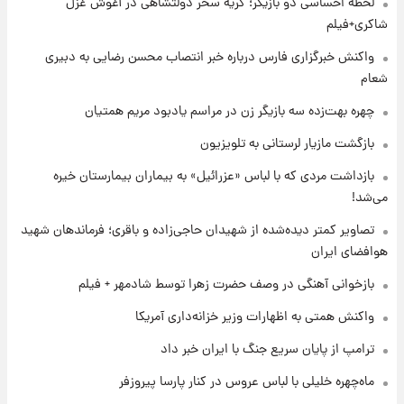
لحظه احساسی دو بازیگر؛ گریه سحر دولتشاهی در آغوش غزل
۱۷ ساعت پیش
بازیکن به درد نخور استقلال با مقصد اروپا این
شاکری+فیلم
تیم را ترک کرد!
واکنش خبرگزاری فارس درباره خبر انتصاب محسن رضایی به دبیری
شعام
۲۲ ساعت پیش
تصاویر کمتر دیده‌شده از شهیدان حاجی‌زاده و
چهره بهت‌زده سه بازیگر زن در مراسم یادبود مریم همتیان
باقری؛ فرماندهان شهید هوافضای ایران
بازگشت مازیار لرستانی به تلویزیون
۱ روز پیش
بازداشت مردی که با لباس «عزرائیل» به بیماران بیمارستان خیره
قیمت خودروهای سایپا تغییر کرد؛ لیست قیمت
می‌شد!
جمعه ۱۶ مرداد منتشر شد
تصاویر کمتر دیده‌شده از شهیدان حاجی‌زاده و باقری؛ فرماندهان شهید
هوافضای ایران
۱ روز پیش
جدول قیمت ایران‌خودرو امروز جمعه ۱۶ مرداد؛
بازخوانی آهنگی در وصف حضرت زهرا توسط شادمهر + فیلم
قیمت‌ها تغییر کرد
واکنش همتی به اظهارات وزیر خزانه‌داری آمریکا
۱ روز پیش
ترامپ از پایان سریع جنگ با ایران خبر داد
قیمت طلا و سکه امروز جمعه ۱۶ مرداد ۱۴۰۵
+جدول
ماه‌چهره خلیلی با لباس عروس در کنار پارسا پیروزفر