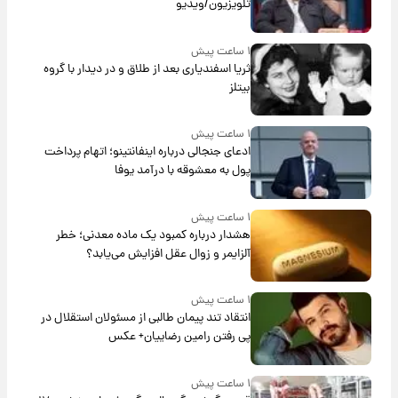
تلویزیون/ویدیو
۱ ساعت پیش
ثریا اسفندیاری بعد از طلاق و در دیدار با گروه
بیتلز
۱ ساعت پیش
ادعای جنجالی درباره اینفانتینو؛ اتهام پرداخت
پول به معشوقه با درآمد یوفا
۱ ساعت پیش
هشدار درباره کمبود یک ماده معدنی؛ خطر
آلزایمر و زوال عقل افزایش می‌یابد؟
۱ ساعت پیش
انتقاد تند پیمان طالبی از مسئولان استقلال در
پی رفتن رامین رضاییان+ عکس
۱ ساعت پیش