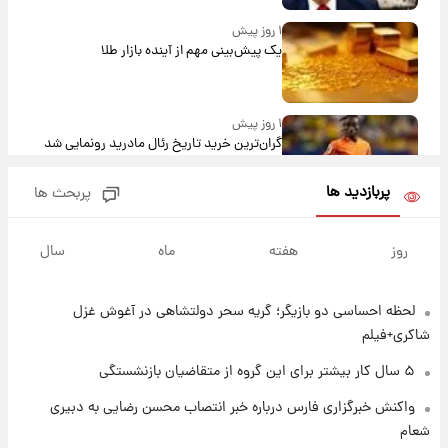
۱ روز پیش
یک پیش‌بینی مهم از آینده بازار طلا
۱ روز پیش
گران‌ترین خرید تاریخ رئال مادرید رونمایی شد
پربازدید ها
پربحث ها
۱ روز پیش
پیش‌بینی بارش‌های گسترده با ورود ال‌نینو؛ کدام
روز
هفته
ماه
سال
روزها پربارش‌تر خواهند بود؟
لحظه احساسی دو بازیگر؛ گریه سحر دولتشاهی در آغوش غزل
۱ روز پیش
شماره پیراهن خریدهای جدید پرسپولیس اعلام
شاکری+فیلم
شد؛ تیکدری، محبی و سرگیف با اعداد ویژه
۵ سال کار بیشتر برای این گروه از متقاضیان بازنشستگی
۱ روز پیش
واکنش خبرگزاری فارس درباره خبر انتصاب محسن رضایی به دبیری
جزئیات فعال‌سازی «کیف پول ایران» اعلام
شعام
شد+فیلم