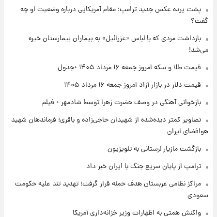
پشت پرده عکس جدید ترامپ؛ مقام آمریکایی درباره وضعیت او چه
گفت؟
۱ روز پیش
تغییر تند قیمت محصولات ایران‌خودرو و سایپا
بازداشت مردی که با لباس «عزرائیل» به بیماران بیمارستان خیره
امروز پنجشنبه ۱۵ مرداد ۱۴۰۵ +جدول
می‌شد!
قیمت طلا و سکه امروز جمعه ۱۶ مرداد ۱۴۰۵ +جدول
۱ روز پیش
قیمت طلا و سکه امروز پنجشنبه ۱۵ مرداد ۱۴۰۵
قیمت دلار در بازار آزاد امروز جمعه ۱۶ مرداد ۱۴۰۵
بازخوانی آهنگی در وصف حضرت زهرا توسط شادمهر + فیلم
۱ روز پیش
تصاویر کمتر دیده‌شده از شهیدان حاجی‌زاده و باقری؛ فرماندهان شهید
شارژ جدید کالابرگ برای سه دهک؛ جزئیات اعلام
هوافضای ایران
شد
بازگشت مازیار لرستانی به تلویزیون
ترامپ از پایان سریع جنگ با ایران خبر داد
مراکز نظامی عربستان هدف حمله قرار گرفت؛ تهدید تند علیه حکومت
سعودی
واکنش همتی به اظهارات وزیر خزانه‌داری آمریکا