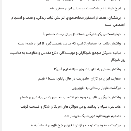
ایرج خواننده پیشکسوت موسیقی ایران بستری شد
پزشکیان: هدف از استقرار محله‌محوری افزایش ثبات زندگی، وحدت و انسجام
اجتماعی است
درخواست بازیکن لالیگایی استقلال برای پست حساس!
واکنش بقایی به سخنان ترامپ که مدعی غنیمت‌گیری از ایران شده است
بیانیه دبیرکل مجمع خبرنگاران و نویسندگان دفاع مقدس و مقاومت به مناسبت
روز خبرنگار
واکنش همتی به اظهارات وزیر خزانه‌داری آمریکا
سفارت ایران در کازان: ماموریت در حال پایان است! + فیلم
بازگشت مازیار لرستانی به تلویزیون
واکنش خبرگزاری فارس درباره خبر انتصاب محسن رضایی به دبیری شعام
عابدینی: سپاه با پدافند بومی هواگردهای آمریکا را شکار و غنیمت گرفت
تصمیم غیرمنتظره دیپ‌سیک خبرساز شد
جزئیات محدودیت تردد در آزادراه تهران کرج قزوین تا ماه آینده