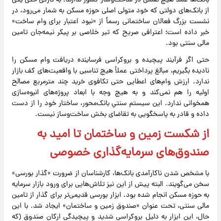
بانک‌ها عملاً هیچ نقشی در ساخت‌وساز کشور ندارند. به تازگی حتی یکی
از بانک‌های دولتی که خود متولی اصلی حوزه مسکن به شمار می‌رود، در
نشست بزرگ فعالان ساختمانی رسماً از «نبود اعتبار برای وام ساخت»
خبر داده است؛ اعترافی صریح که تیر خلاصی بر پیکر نیمه‌جان تامین
مالی سنتی بود.
حتی اگر فرآیند پیچیده و بروکراسی فرساینده دریافت وام مسکن را
نادیده بگیریم، مبالغ پرداختی عملاً هیچ تناسبی با واقعیت‌های کف بازار
ندارد. ارزش وام‌های اعطایی حتی تکافوی خرید چند مترمربع مصالح
اولیه را هم نمی‌کند و به هیچ وجه با ابعاد پروژه‌های انبوه‌سازی
همخوانی ندارد. این سیستم سنتیِ بانک‌محور، ساختار خود را از دست
داده و قادر به پاسخگویی به تقاضای بخش ساخت‌وساز نیست.
از شکست زمین و ساختمان تا امید به
صندوق‌های سرمایه‌گذاری خصوصی
با مشخص شدن ناکارآمدی بانک‌ها، کارشناسان از ضرورت «گذار بورسی»
سخن می‌گویند. البته پیش از این نیز تلاش‌هایی برای ورود بازار سرمایه
به حوزه مسکن انجام شده بود. ابزار بورسی قدیمی‌تر برای گذار از تامین
مالی سنتی، تحت عنوان «صندوق زمین و ساختمان» ایجاد شد. با این
حال، این ابزار به دلیل بروکراسی شدید و پیچیدگی ارکان صندوق (که