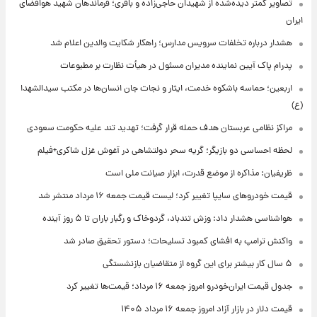
تصاویر کمتر دیده‌شده از شهیدان حاجی‌زاده و باقری؛ فرماندهان شهید هوافضای
ایران
هشدار درباره تخلفات سرویس مدارس؛ راهکار شکایت والدین اعلام شد
پدرام پاک آیین نماینده مدیران مسئول در هیأت نظارت بر مطبوعات
اربعین؛ حماسه باشکوه خدمت، ایثار و نجات جان انسان‌ها در مکتب سیدالشهدا
(ع)
مراکز نظامی عربستان هدف حمله قرار گرفت؛ تهدید تند علیه حکومت سعودی
لحظه احساسی دو بازیگر؛ گریه سحر دولتشاهی در آغوش غزل شاکری+فیلم
ظریفیان: مذاکره از موضع قدرت، ابزار صیانت ملی است
قیمت خودروهای سایپا تغییر کرد؛ لیست قیمت جمعه ۱۶ مرداد منتشر شد
هواشناسی هشدار داد: وزش تندباد، گردوخاک و رگبار باران تا ۵ روز آینده
واکنش ترامپ به افشای کمبود تسلیحات؛ دستور تحقیق صادر شد
۵ سال کار بیشتر برای این گروه از متقاضیان بازنشستگی
جدول قیمت ایران‌خودرو امروز جمعه ۱۶ مرداد؛ قیمت‌ها تغییر کرد
قیمت دلار در بازار آزاد امروز جمعه ۱۶ مرداد ۱۴۰۵