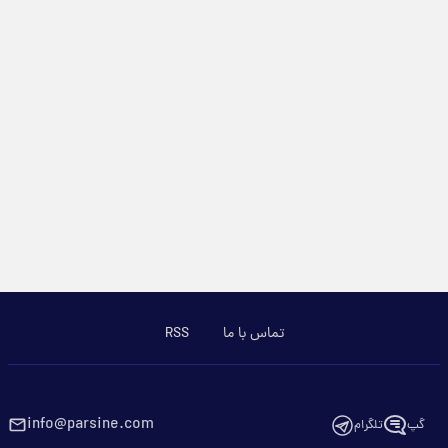
تماس با ما
RSS
info@parsine.com
گپ
تلگرام