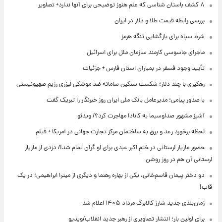
۸ کشف باستان شناسی که علم هنوز توضیحی برای آنها ندارد+ تصاویر
بررسی رابطه قیمت طلا و دلار در ایران
شرط سپاه برای بازگشایی تنگه هرمز
ماجرای جاسوسی کارمند سازمان ملل برای اسرائیل
تأیید وجود فسفر در بمباران استان فارس + جزئیات
رهگیری با چند دلار؛ شکست سنگین سامانه ضد موشکی لیزری رژیم صهیونیستی
با صدور پیامی؛ مدیرعامل بانک ملی ایران روز خبرنگار را تبریک گفت
آشپز مشهور صداوسیما به کانادا مهاجرت کرد؟/ ویدئو
لحظه برخورد رعد و برق به ساختمان مرکز تجارت جهانی در آمریکا + فیلم
حضور مازیار لرستانی در ختم اکبر عبدی برای او گران تمام شد!/ دزدی از مازیار
لرستانی آن هم در روز روشن
دو دختر پیمان قاسم‌خانی، یکی از بهاره رهنما و دیگری از میترا ابراهیمی؛ در یک
قاب!
زمان‌بندی جدید شارژ کالابرگ مرداد ۱۴۰۵ اعلام شد
برای اولین بار؛ انتشار تصاویری از رهبر جدید انقلاب/ویدیو