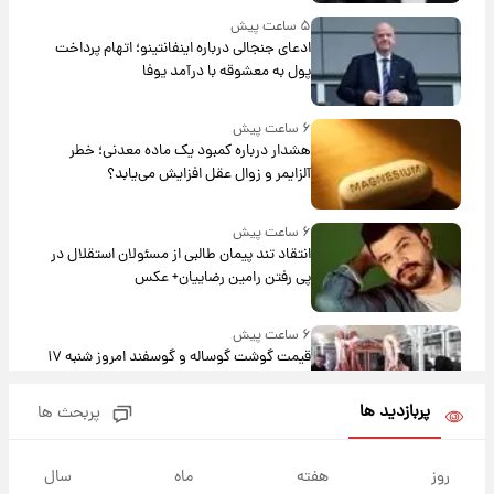
۵ ساعت پیش
ادعای جنجالی درباره اینفانتینو؛ اتهام پرداخت
پول به معشوقه با درآمد یوفا
۶ ساعت پیش
هشدار درباره کمبود یک ماده معدنی؛ خطر
آلزایمر و زوال عقل افزایش می‌یابد؟
۶ ساعت پیش
انتقاد تند پیمان طالبی از مسئولان استقلال در
پی رفتن رامین رضاییان+ عکس
۶ ساعت پیش
قیمت گوشت گوساله و گوسفند امروز شنبه ۱۷
مرداد ۱۴۰۵ +جدول
پربازدید ها
پربحث ها
۷ ساعت پیش
با قدرتمندترین و بادوام ترین تانک جهان آشنا
روز
هفته
ماه
سال
شوید+ فیلم