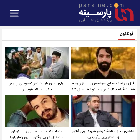
گوناگون
قتل هولناک مداح سرشناس پس از ربوده
برای اولین بار؛ انتشار تصاویری از رهبر
شدن؛ فیلم جنایت برای خانواده ارسال شد
جدید انقلاب/ویدیو
افشای محل پناهگاه‌ رهبر شهید روی آنتن
انتقاد تند پیمان طالبی از مسئولان
زنده تلویزیون/ویدیو
استقلال در پی رفتن رامین رضاییان+