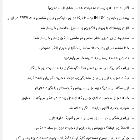
قاب عاشقانه و پست متفاوت همسر شاهرخ استخری!
رونمایی خودرو IM LS۹ توسط نیکا موتور ، لوکس ترین شاسی بلند EREV در ایران
الهام پاوه‌نژاد با ورزش لاکچری و استایل خاصش خبرساز شد!
سلفی‌های پی‌درپی هلیا امامی در ماشین لاکچری‌اش خبرساز شد!
خط مقدم نابرابر روایت‌ها؛ مصائب دفاع از حریم افکار عمومی
تصاویر عمامه بستن به شیوه خاتمی/ویدیو
پیام دکتر بیگدلی، مدیرعامل بانک گردشگری به مناسبت روز خبرنگار
ترفند عجیب این زن برای ماهیگیری، موجب حیرت کاربران شد+ فیلم
این سکانس نزدیک بود جان سیروس گرجستانی را بگیرد + فیلم
خانه مجلل محمد صلاح، جایی که او مثل پادشاه زندگی می‌کند | تصاویر
شرایط جدید قانون بازنشستگی اعلام شد
پیام پزشکیان در سالروز بمباران اتمی آمریکا علیه ژاپن
افشاگری هولناک بهنوش بختیاری از تجارت موی اجساد + عکس
جزئیات تازه از ترمیم دستمزد کارگران / مذاکرات ترمیم دستمزد چه زمانی آغاز