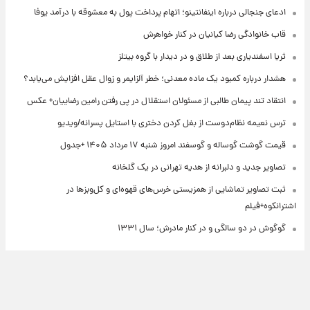
ادعای جنجالی درباره اینفانتینو؛ اتهام پرداخت پول به معشوقه با درآمد یوفا
قاب خانوادگی رضا کیانیان در کنار خواهرش
ثریا اسفندیاری بعد از طلاق و در دیدار با گروه بیتلز
هشدار درباره کمبود یک ماده معدنی؛ خطر آلزایمر و زوال عقل افزایش می‌یابد؟
انتقاد تند پیمان طالبی از مسئولان استقلال در پی رفتن رامین رضاییان+ عکس
ترس نعیمه نظام‌دوست از بغل کردن دختری با استایل پسرانه/ویدیو
قیمت گوشت گوساله و گوسفند امروز شنبه ۱۷ مرداد ۱۴۰۵ +جدول
تصاویر جدید و دلبرانه از هدیه تهرانی در یک گلخانه
ثبت تصاویر تماشایی از همزیستی خرس‌های قهوه‌ای و کل‌وبزها در
اشترانکوه+فیلم
گوگوش در دو سالگی و در کنار مادرش؛ سال ۱۳۳۱