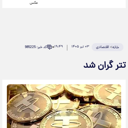
عکس
۰
>
اقتصادی
۰۳ تیر ۱۴۰۵
۱۹:۴۹
کد خبر: 985225
خانه
تتر گران شد