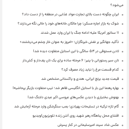
می‌شود؟
ایران چگونه دست بالای تجارت مواد غذایی در منطقه را از دست داد؟
شوک به بازار اجاره مسکن؛ چرا مالکان خانه‌های خود را خالی نگه می‌دارند؟
۱۱ سناتور آمریکا علیه ادامه جنگ با ایران وارد عمل شدند
تأکید جهانگیر بر نقش خبرنگاران؛ «امروز به عنوان خار چشم می‌درخشند»
لادن مستوفی در ۵۴ سالگی با این استایل متفاوت دیده شد!
نان سیر رستورانی با پنیر؛ ۶ مرحله ساده برای یک نان پف‌دار و کش‌دار
کدام قسمت مرغ را نباید زیاد مصرف کرد؟
قیمت جدید برنج ایرانی، هندی و پاکستانی مشخص شد
بهاره رهنما این بار با استایل انگلیسی ظاهر شد؛ تیپ متفاوت بازیگر پرحاشیه!
بهنوش بختیاری با دیدن عکس‌های عروسی اکبر عبدی دلتنگ شد!
گام تازه ترکیه در تسلیحات پهپادی؛ بمب سنگرشکن وارد مرحله آزمایش شد
افشای محل پناهگاه‌ رهبر شهید روی آنتن زنده تلویزیون/ویدیو
عکس شاد سپند امیرسلیمانی در کنار پسرش