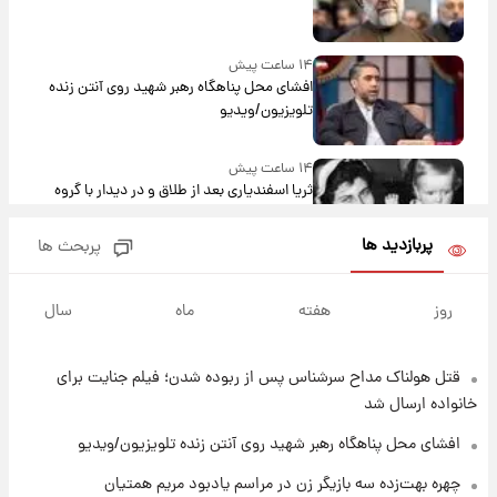
۱۴ ساعت پیش
افشای محل پناهگاه‌ رهبر شهید روی آنتن زنده
تلویزیون/ویدیو
۱۴ ساعت پیش
ثریا اسفندیاری بعد از طلاق و در دیدار با گروه
بیتلز
پربازدید ها
پربحث ها
۱۴ ساعت پیش
ادعای جنجالی درباره اینفانتینو؛ اتهام پرداخت
روز
هفته
ماه
سال
پول به معشوقه با درآمد یوفا
قتل هولناک مداح سرشناس پس از ربوده شدن؛ فیلم جنایت برای
۱۵ ساعت پیش
هشدار درباره کمبود یک ماده معدنی؛ خطر
خانواده ارسال شد
آلزایمر و زوال عقل افزایش می‌یابد؟
افشای محل پناهگاه‌ رهبر شهید روی آنتن زنده تلویزیون/ویدیو
۱۵ ساعت پیش
چهره بهت‌زده سه بازیگر زن در مراسم یادبود مریم همتیان