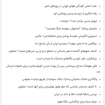
علت اصلی آلودگی هوای تهران در روزهای اخیر
رضا شکاری از تیم جدیدش رونمایی کرد
لیونل مسی عزادار شد! + جزئیات
ماجرای پیامک "مشمول سهمیه جنگ هستید"
استوری انگیزشی نفیسه روشن برای مخاطبانش+ عکس
عراقچی به ادعای سهم ۱۱ درصدی ایران از خزر پاسخ داد
کشف شهرهای گمشده مصر باستان در اعماق دریا و زیر شن‌های صحرا + تصاویر
پزشکیان: هنر، آوردن نگاه‌های مشترک به میدان است
قتل هولناک مداح سرشناس پس از ربوده شدن؛ فیلم جنایت برای خانواده ارسال
شد
واگذاری املاک تملیکی و مازاد بانک سرمایه از طریق مزایده عمومی
۸ کشف باستان شناسی که علم هنوز توضیحی برای آنها ندارد+ تصاویر
بررسی رابطه قیمت طلا و دلار در ایران
شرط سپاه برای بازگشایی تنگه هرمز