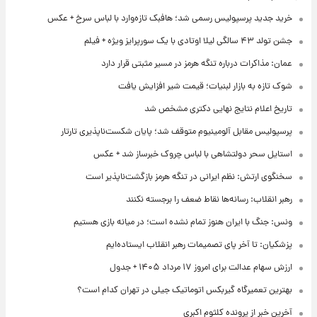
خرید جدید پرسپولیس رسمی شد؛ هافبک تازه‌وارد با لباس سرخ + عکس
جشن تولد ۴۳ سالگی لیلا اوتادی با یک سورپرایز ویژه + فیلم
عمان: مذاکرات درباره تنگه هرمز در مسیر مثبتی قرار دارد
شوک تازه به بازار لبنیات؛ قیمت شیر افزایش یافت
تاریخ اعلام نتایج نهایی دکتری مشخص شد
پرسپولیس مقابل آلومینیوم متوقف شد؛ پایان شکست‌ناپذیری تارتار
استایل سحر دولتشاهی با لباس چروک خبرساز شد + عکس
سخنگوی ارتش: نظم ایرانی در تنگه هرمز بازگشت‌ناپذیر است
رهبر انقلاب: رسانه‌ها نقاط ضعف را برجسته نکنند
ونس: جنگ با ایران هنوز تمام نشده است؛ در میانه بازی هستیم
پزشکیان: تا آخر پای تصمیمات رهبر انقلاب ایستاده‌ایم
ارزش سهام عدالت برای امروز ۱۷ مرداد ۱۴۰۵ + جدول
بهترین تعمیرگاه گیربکس اتوماتیک جیلی در تهران کدام است؟
آخرین خبر از پرونده کلثوم اکبری