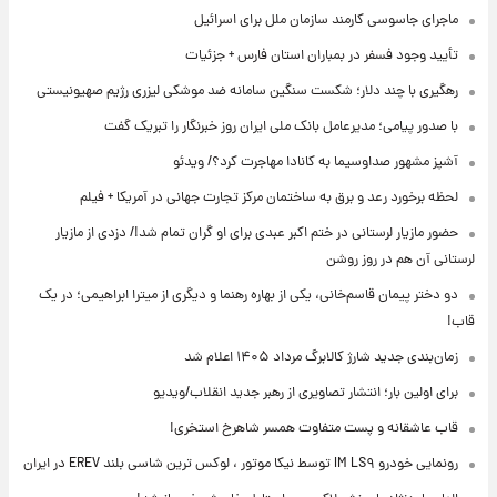
ماجرای جاسوسی کارمند سازمان ملل برای اسرائیل
تأیید وجود فسفر در بمباران استان فارس + جزئیات
رهگیری با چند دلار؛ شکست سنگین سامانه ضد موشکی لیزری رژیم صهیونیستی
با صدور پیامی؛ مدیرعامل بانک ملی ایران روز خبرنگار را تبریک گفت
آشپز مشهور صداوسیما به کانادا مهاجرت کرد؟/ ویدئو
لحظه برخورد رعد و برق به ساختمان مرکز تجارت جهانی در آمریکا + فیلم
حضور مازیار لرستانی در ختم اکبر عبدی برای او گران تمام شد!/ دزدی از مازیار
لرستانی آن هم در روز روشن
دو دختر پیمان قاسم‌خانی، یکی از بهاره رهنما و دیگری از میترا ابراهیمی؛ در یک
قاب!
زمان‌بندی جدید شارژ کالابرگ مرداد ۱۴۰۵ اعلام شد
برای اولین بار؛ انتشار تصاویری از رهبر جدید انقلاب/ویدیو
قاب عاشقانه و پست متفاوت همسر شاهرخ استخری!
رونمایی خودرو IM LS۹ توسط نیکا موتور ، لوکس ترین شاسی بلند EREV در ایران