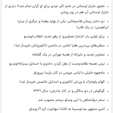
انتقاد تند پیمان طالبی از مسئولان استقلال در
حضور مازیار لرستانی در ختم اکبر عبدی برای او گران تمام شد!/ دزدی از
پی رفتن رامین رضاییان+ عکس
مازیار لرستانی آن هم در روز روشن
۱۵ ساعت پیش
دو دختر پیمان قاسم‌خانی، یکی از بهاره رهنما و دیگری از میترا
قیمت گوشت گوساله و گوسفند امروز شنبه ۱۷
ابراهیمی؛ در یک قاب!
مرداد ۱۴۰۵ +جدول
برای اولین بار؛ انتشار تصاویری از رهبر جدید انقلاب/ویدیو
۱۶ ساعت پیش
سلفی‌های پی‌درپی هلیا امامی در ماشین لاکچری‌اش خبرساز شد!
با قدرتمندترین و بادوام ترین تانک جهان آشنا
شوید+ فیلم
تصاویر جدید و دلبرانه از هدیه تهرانی در یک گلخانه
ترس نعیمه نظام‌دوست از بغل کردن دختری با استایل پسرانه/ویدیو
۱۶ ساعت پیش
قیمت طلا ۱۸عیار امروز شنبه ۱۷ مرداد ۱۴۰۵
ماه‌چهره خلیلی با لباس عروس در کنار پارسا پیروزفر
+جدول
الهام پاوه‌نژاد با ورزش لاکچری و استایل خاصش خبرساز شد!
گوگوش در دو سالگی و در کنار مادرش؛ سال ۱۳۳۱
سحر دولتشاهی با این ویدئو بیشتر محبوب شد
آشپز مشهور صداوسیما به کانادا مهاجرت کرد؟/ ویدئو