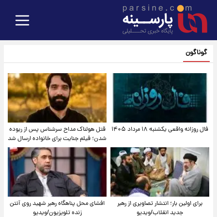
گوناگون
فال روزانه واقعی یکشنبه ۱۸ مرداد ۱۴۰۵
قتل هولناک مداح سرشناس پس از ربوده
شدن؛ فیلم جنایت برای خانواده ارسال شد
برای اولین بار؛ انتشار تصاویری از رهبر
افشای محل پناهگاه‌ رهبر شهید روی آنتن
جدید انقلاب/ویدیو
زنده تلویزیون/ویدیو