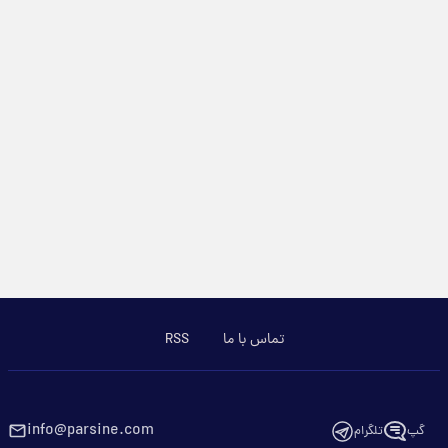
تماس با ما
RSS
info@parsine.com
گپ
تلگرام