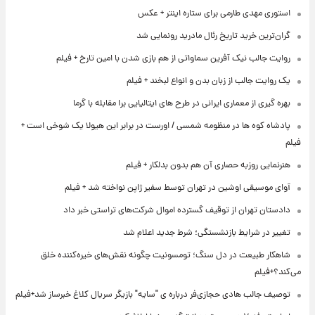
استوری مهدی طارمی برای ستاره اینتر + عکس
گران‌ترین خرید تاریخ رئال مادرید رونمایی شد
روایت جالب نیک آفرین سماواتی از هم بازی شدن با امین تارخ + فیلم
یک روایت جالب از زبان بدن و انواع لبخند + فیلم
بهره گیری از معماری ایرانی در طرح های ایتالیایی برا مقابله با گرما
پادشاه کوه ها در منظومه شمسی / اورست در برابر این هیولا یک شوخی است +
فیلم
هنرنمایی روزبه حصاری آن هم بدون بدلکار + فیلم
آوای موسیقی اوشین در تهران توسط سفیر ژاپن نواخته شد + فیلم
دادستان تهران از توقیف گسترده اموال شرکت‌های تراستی خبر داد
تغییر در شرایط بازنشستگی؛ شرط جدید اعلام شد
شاهکار طبیعت در دل سنگ؛ تومسونیت چگونه نقش‌های خیره‌کننده خلق
می‌کند؟+فیلم
توصیف جالب هادی حجازی‌فر درباره ی "سایه" بازیگر سریال کلاغ خبرساز شد+فیلم