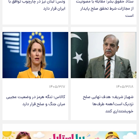
ستاد حقوق بشر: مقابله با مصونیت
ونس: لبنان نیز در چارچوب توافق با
از مجازات شرط تحقق صلح پایدار
ایران قرار دارد
است
۱۴۰۵/۳/۷
۱۴۰۵/۳/۱۸
شهباز شریف: هدف نهایی صلح
کالاس: تنگه هرمز در وضعیت عجیبی
نزدیک است/همه طرف‌ها
میان جنگ و صلح قرار دارد
خویشتنداری کنند