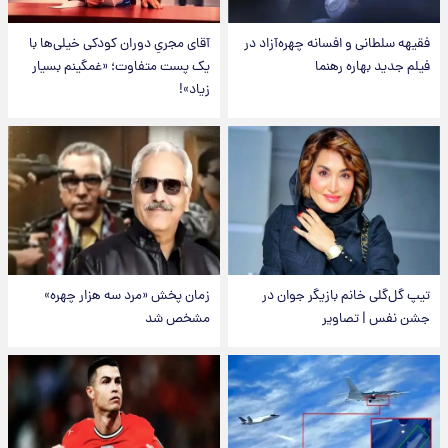
فقیهه سلطانی و افسانه چهره‌آزاد در
آقای مجریِ دوران کودکی خیلی‌ها با
فیلم جدید بهاره رهنما
یک پست متفاوت؛ «غمگینم بسیار
زیاد»!
تیپ گل‌گلی خانم بازیگر جوان در
زمان پخش «مرد سه هزار چهره»
جشن نفس | تصاویر
مشخص شد