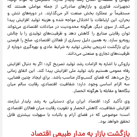
جهانی و منطقه‌ای امکان رشد پایدار ندارد. دسترسی به مواد اولیه،
تجهیزات، فناوری و بازارهای صادراتی از جمله عواملی هستند که
مستقیماً بر عملکرد بخش صنعت اثر می‌گذارند. در دوره‌های تنش و
بحران، این ارتباطات با اختلال مواجه شده و هزینه تولید افزایش پیدا
می‌کند.از سوی دیگر، هرگونه محدودیت در مبادلات اقتصادی می‌تواند
توان رقابتی صنایع را کاهش دهد و ظرفیت‌های تولیدی را با چالش
روبه‌رو سازد. به همین دلیل بسیاری از فعالان اقتصادی، صلح را فرصتی
برای بازگشت تدریجی بخش تولید به شرایط عادی و بهره‌گیری دوباره از
ظرفیت‌های تجاری و صنعتی می‌دانند.
پازوکی با اشاره به الزامات رشد تولید تصریح کرد: اگر به دنبال افزایش
رفاه عمومی هستیم باید تولید ملی افزایش پیدا کند. این اتفاق زمانی
رخ می‌دهد که فضای کسب‌وکار مناسب باشد. برای ایجاد چنین فضایی،
سه الزام اساسی وجود دارد؛ شفافیت اقتصادی، رقابت سالم میان
بنگاه‌ها و مقابله با هرگونه انحصار.
وی تأکید کرد: اقتصاد ایران برای دستیابی به رشد پایدار نیازمند
افزایش شفافیت، کاهش انحصار و تقویت رقابت میان فعالان اقتصادی
است؛ موضوعی که در فضای آرام و باثبات با سهولت بیشتری قابل
تحقق خواهد بود.
بازگشت بازار به مدار طبیعی اقتصاد