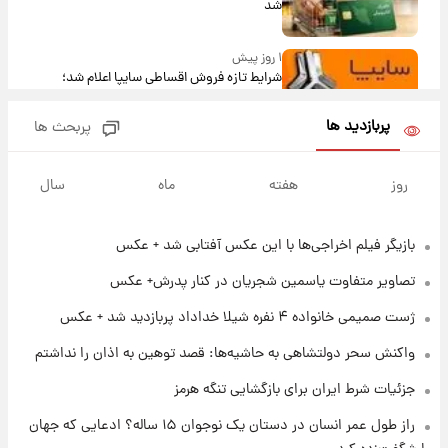
شد
۱ روز پیش
شرایط تازه فروش اقساطی سایپا اعلام شد؛
شاهین، کوییک، اطلس، سهند و ساینا با اقساط
بلندمدت + جدول
پربازدید ها
پربحث ها
۱ روز پیش
سیگنال‌های جدید برای بازار طلا؛ پیش‌بینی
روز
هفته
ماه
سال
قیمت سکه و طلا فردا
بازیگر فیلم اخراجی‌ها با این عکس آفتابی شد + عکس
۱۹ ساعت پیش
فال حافظ پنجشنبه ۱۵ مرداد ماه ۱۴۰۵
تصاویر متفاوت یاسمین شجریان در کنار پدرش+ عکس
ژست صمیمی خانواده ۴ نفره شیلا خداداد پربازدید شد + عکس
۲۰ ساعت پیش
واکنش سحر دولتشاهی به حاشیه‌ها: قصد توهین به اذان را نداشتم
فال قهوه روزانه پنجشنبه ۱۵ مرداد ماه ۱۴۰۵
جزئیات شرط ایران برای بازگشایی تنگه هرمز
راز طول عمر انسان در دستان یک نوجوان ۱۵ ساله؟ ادعایی که جهان
۲۱ ساعت پیش