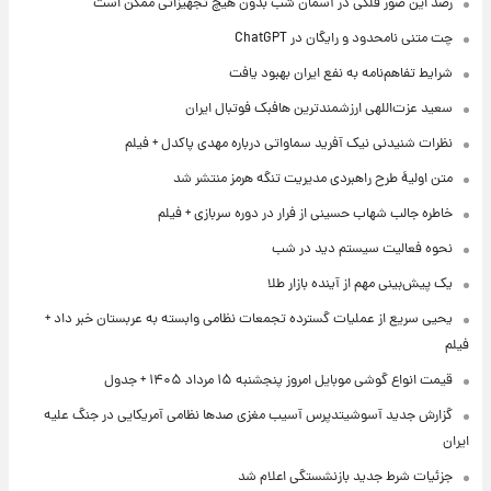
رصد این صور فلکی در آسمان شب بدون هیچ تجهیزاتی ممکن است
چت متنی نامحدود و رایگان در ChatGPT
شرایط تفاهم‌نامه به نفع ایران بهبود یافت
سعید عزت‌اللهی ارزشمندترین هافبک فوتبال ایران
نظرات شنیدنی نیک آفرید سماواتی درباره مهدی پاکدل + فیلم
متن اولیۀ طرح راهبردی مدیریت تنگه هرمز منتشر شد
خاطره جالب شهاب حسینی از فرار در دوره سربازی + فیلم
نحوه فعالیت سیستم دید در شب
یک پیش‌بینی مهم از آینده بازار طلا
یحیی سریع از عملیات گسترده تجمعات نظامی وابسته به عربستان خبر داد +
فیلم
قیمت انواع گوشی موبایل امروز پنجشنبه ۱۵ مرداد ۱۴۰۵ + جدول
گزارش جدید آسوشیتدپرس آسیب مغزی صدها نظامی آمریکایی در جنگ علیه
ایران
جزئیات شرط جدید بازنشستگی اعلام شد