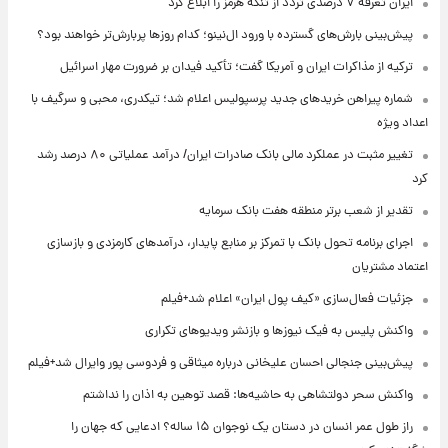
ایران تعرفه ۷ درصدی تردد از تنگه هرمز را ابلاغ کرد
پیش‌بینی بارش‌های گسترده با ورود ال‌نینو؛ کدام روزها پربارش‌تر خواهند بود؟
ترکیه از مذاکرات ایران و آمریکا گفت؛ تأکید فیدان بر ضرورت مهار اسرائیل
شماره پیراهن خریدهای جدید پرسپولیس اعلام شد؛ تیکدری، محبی و سرگیف با
اعداد ویژه
تغییر مثبت در عملکرد مالی بانک صادرات ایران/ درآمد عملیاتی ۸۰ درصد رشد
کرد
تقدیر از شعب برتر منطقه هفت بانک سرمایه
اجرای برنامه تحول بانک با تمرکز بر منابع پایدار، درآمدهای کارمزدی و بازسازی
اعتماد مشتریان
جزئیات فعال‌سازی «کیف پول ایران» اعلام شد+فیلم
واکنش پلیس به فیک نیوزها و بازنشر ویدیوهای تکراری
پیش‌بینی جنجالی احسان علیخانی درباره میثاقی و فردوسی پور وایرال شد+فیلم
واکنش سحر دولتشاهی به حاشیه‌ها: قصد توهین به اذان را نداشتم
راز طول عمر انسان در دستان یک نوجوان ۱۵ ساله؟ ادعایی که جهان را