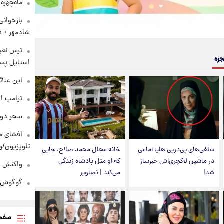
ماه‌چهره
بازخوان
شادمهر + ف
ترس نعیم
جره
استایل پسر
این علائ
ترامپ از
سحر دول
افشای مح
تلویزیون/و
سلفی‌های پی‌درپی هلیا امامی
خانه مجلل محمد صلاح، جایی
در ماشین لاکچری‌اش خبرساز
که او مثل پادشاه زندگی
واکنش هم
شد!
می‌کند | تصاویر
گوگوش در
صفحه