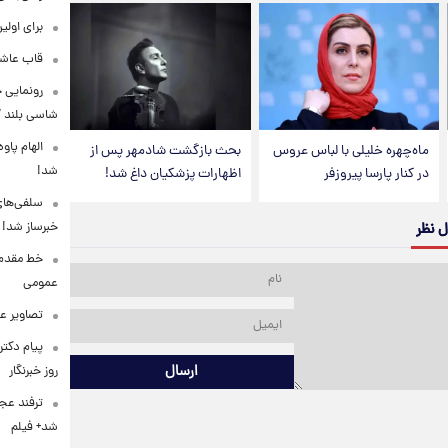
برای اولی
قاب عاشق
شاسی بلند EREV در ایران
الهام پاو
ماه‌چهره خلیلی با لباس عروس
بحث بازگشت شادمهر پس از
شد!
در کنار پارسا پیروزفر
اظهارات پزشکیان داغ شد!
سلفی‌های
خبرساز شد!
ل نظر
خط مقدم ن
عمومی
تصاویر ع
پیام دکت
ارسال
روز خبرنگار
ترفند عج
شد+ فیلم