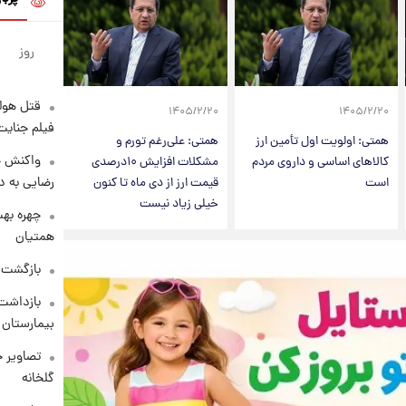
روز
قتل هول
۱۴۰۵/۲/۲۰
۱۴۰۵/۲/۲۰
فیلم جنایت
همتی: اولویت اول تأمین ارز
همتی: علی‌رغم تورم و
واکنش خ
کالاهای اساسی و داروی مردم
مشکلات افزایش ۱۰درصدی
رضایی به د
است
قیمت ارز از دی ماه تا کنون
خیلی زیاد نیست
چهره بهت
همتیان
بازگشت م
بازداشت 
بیمارستان 
تصاویر ج
گلخانه