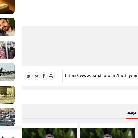
 مرتبط
پربا