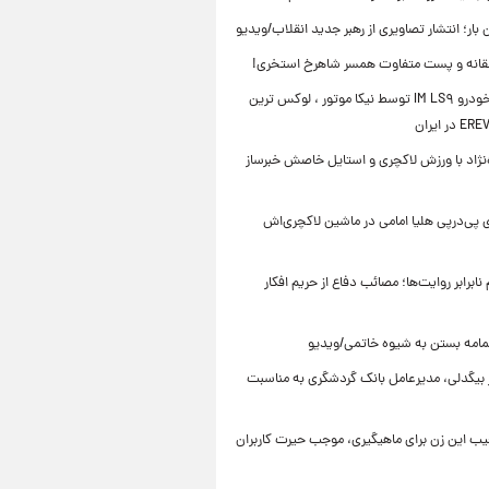
ن بار؛ انتشار تصاویری از رهبر جدید انقلاب/ویدیو
انه و پست متفاوت همسر شاهرخ استخری!
رونمایی خودرو IM LS۹ توسط نیکا موتور ، لوکس ترین
ه‌نژاد با ورزش لاکچری و استایل خاصش خبرساز
 پی‌درپی هلیا امامی در ماشین لاکچری‌اش
ابرابر روایت‌ها؛ مصائب دفاع از حریم افکار
مامه بستن به شیوه خاتمی/ویدیو
ر بیگدلی، مدیرعامل بانک گردشگری به مناسبت
یب این زن برای ماهیگیری، موجب حیرت کاربران