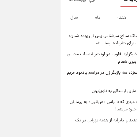
پربحث ها
یک پیش ‌بینی مهم برای قیمت
دلار، طلا و سکه شنبه ۱۷ مرداد
۱۴۰۵
هفته
ماه
سال
۱۹ ساعت پیش
بازیکن به درد نخور استقلال با
مقصد اروپا این تیم را ترک کرد!
ناک مداح سرشناس پس از ربوده شدن؛
۱ روز پیش
 برای خانواده ارسال شد
تصاویر کمتر دیده‌شده از شهیدان
حاجی‌زاده و باقری؛ فرماندهان
برگزاری فارس درباره خبر انتصاب محسن
شهید هوافضای ایران
بیری شعام
۱ روز پیش
قیمت خودروهای سایپا تغییر کرد؛
‌زده سه بازیگر زن در مراسم یادبود مریم
لیست قیمت جمعه ۱۶ مرداد
منتشر شد
ازیار لرستانی به تلویزیون
مردی که با لباس «عزرائیل» به بیماران
خیره می‌شد!
دید و دلبرانه از هدیه تهرانی در یک