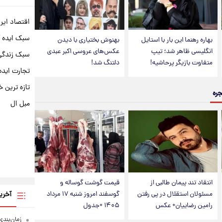
اقتصاد ایر
سبک ایده 
بهاره رهنما این بار با استایل
بهنوش بختیاری با دیدن
انگلیسی ظاهر شد؛ تیپ
عکس‌های عروسی اکبر عبدی
سبک زندگی 
متفاوت بازیگر پرحاشیه!
دلتنگ شد!
تجارت ایده
تازه ترین خ
جره
مبل ال
انتقاد تند پیمان طالبی از
قیمت گوشت گوساله و
آخری
مسئولان استقلال در پی رفتن
گوسفند امروز شنبه ۱۷ مرداد
رامین رضاییان+ عکس
۱۴۰۵ +جدول
زمان‌بندی جد