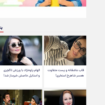
پن
قاب عاشقانه و پست متفاوت
الهام پاوه‌نژاد با ورزش لاکچری
همسر شاهرخ استخری!
و استایل خاصش خبرساز شد!