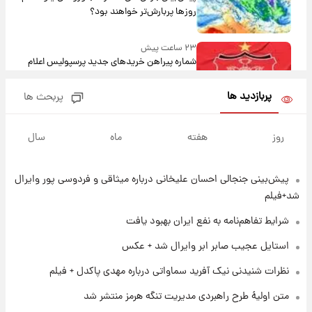
روزها پربارش‌تر خواهند بود؟
۲۳ ساعت پیش
شماره پیراهن خریدهای جدید پرسپولیس اعلام
شد؛ تیکدری، محبی و سرگیف با اعداد ویژه
پربازدید ها
پربحث ها
۲۳ ساعت پیش
جزئیات فعال‌سازی «کیف پول ایران» اعلام
روز
هفته
ماه
سال
شد+فیلم
پیش‌بینی جنجالی احسان علیخانی درباره میثاقی و فردوسی پور وایرال
۱ روز پیش
تغییر تند قیمت محصولات ایران‌خودرو و سایپا
شد+فیلم
امروز پنجشنبه ۱۵ مرداد ۱۴۰۵ +جدول
شرایط تفاهم‌نامه به نفع ایران بهبود یافت
۱ روز پیش
استایل عجیب صابر ابر وایرال شد + عکس
قیمت طلا و سکه امروز پنجشنبه ۱۵ مرداد ۱۴۰۵
نظرات شنیدنی نیک آفرید سماواتی درباره مهدی پاکدل + فیلم
متن اولیۀ طرح راهبردی مدیریت تنگه هرمز منتشر شد
۱ روز پیش