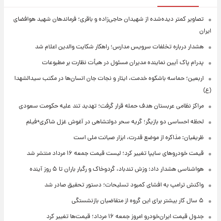
تصاویر کمتر دیده‌شده از شهیدان حاجی‌زاده و باقری؛ فرماندهان شهید هوافضای
ایران
هشدار درباره تخلفات سرویس مدارس؛ راهکار شکایت والدین اعلام شد
پدرام پاک آیین نماینده مدیران مسئول در هیأت نظارت بر مطبوعات
اربعین؛ حماسه باشکوه خدمت، ایثار و نجات جان انسان‌ها در مکتب سیدالشهدا
(ع)
مراکز نظامی عربستان هدف حمله قرار گرفت؛ تهدید تند علیه حکومت سعودی
لحظه احساسی دو بازیگر؛ گریه سحر دولتشاهی در آغوش غزل شاکری+فیلم
ظریفیان: مذاکره از موضع قدرت، ابزار صیانت ملی است
قیمت خودروهای سایپا تغییر کرد؛ لیست قیمت جمعه ۱۶ مرداد منتشر شد
هواشناسی هشدار داد: وزش تندباد، گردوخاک و رگبار باران تا ۵ روز آینده
واکنش ترامپ به افشای کمبود تسلیحات؛ دستور تحقیق صادر شد
۵ سال کار بیشتر برای این گروه از متقاضیان بازنشستگی
جدول قیمت ایران‌خودرو امروز جمعه ۱۶ مرداد؛ قیمت‌ها تغییر کرد