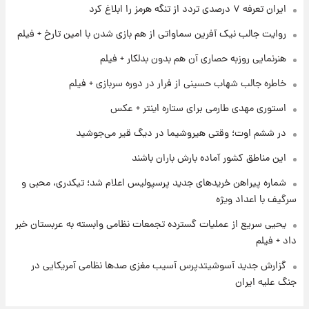
ایران تعرفه ۷ درصدی تردد از تنگه هرمز را ابلاغ کرد
شارژ جدید کالابرگ برای سه دهک؛ جزئیات اعلام
شد
روایت جالب نیک آفرین سماواتی از هم بازی شدن با امین تارخ + فیلم
هنرنمایی روزبه حصاری آن هم بدون بدلکار + فیلم
۱ روز پیش
شرایط تازه فروش اقساطی سایپا اعلام شد؛
خاطره جالب شهاب حسینی از فرار در دوره سربازی + فیلم
شاهین، کوییک، اطلس، سهند و ساینا با اقساط
بلندمدت + جدول
استوری مهدی طارمی برای ستاره اینتر + عکس
۱ روز پیش
در ششم اوت؛ وقتی هیروشیما در دیگ قیر می‌جوشید
سیگنال‌های جدید برای بازار طلا؛ پیش‌بینی
قیمت سکه و طلا فردا
این مناطق کشور آماده بارش باران باشند
شماره پیراهن خریدهای جدید پرسپولیس اعلام شد؛ تیکدری، محبی و
سرگیف با اعداد ویژه
یحیی سریع از عملیات گسترده تجمعات نظامی وابسته به عربستان خبر
داد + فیلم
گزارش جدید آسوشیتدپرس آسیب مغزی صدها نظامی آمریکایی در
جنگ علیه ایران