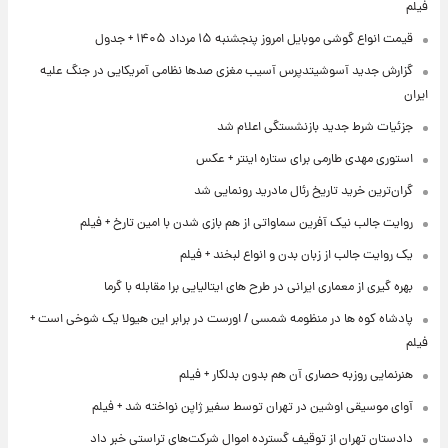
فیلم
قیمت انواع گوشی موبایل امروز پنجشنبه ۱۵ مرداد ۱۴۰۵ + جدول
گزارش جدید آسوشیتدپرس آسیب مغزی صدها نظامی آمریکایی در جنگ علیه
ایران
جزئیات شرط جدید بازنشستگی اعلام شد
استوری مهدی طارمی برای ستاره اینتر + عکس
گران‌ترین خرید تاریخ رئال مادرید رونمایی شد
روایت جالب نیک آفرین سماواتی از هم بازی شدن با امین تارخ + فیلم
یک روایت جالب از زبان بدن و انواع لبخند + فیلم
بهره گیری از معماری ایرانی در طرح های ایتالیایی برا مقابله با گرما
پادشاه کوه ها در منظومه شمسی / اورست در برابر این هیولا یک شوخی است +
فیلم
هنرنمایی روزبه حصاری آن هم بدون بدلکار + فیلم
آوای موسیقی اوشین در تهران توسط سفیر ژاپن نواخته شد + فیلم
دادستان تهران از توقیف گسترده اموال شرکت‌های تراستی خبر داد