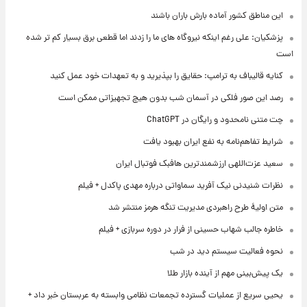
این مناطق کشور آماده بارش باران باشند
پزشکیان: علی رغم اینکه نیروگاه های ما را زدند اما قطعی برق بسیار کم تر شده
است
کنایه قالیباف به ترامپ: حقایق را بپذیرید و به تعهدات خود عمل کنید
رصد این صور فلکی در آسمان شب بدون هیچ تجهیزاتی ممکن است
چت متنی نامحدود و رایگان در ChatGPT
شرایط تفاهم‌نامه به نفع ایران بهبود یافت
سعید عزت‌اللهی ارزشمندترین هافبک فوتبال ایران
نظرات شنیدنی نیک آفرید سماواتی درباره مهدی پاکدل + فیلم
متن اولیۀ طرح راهبردی مدیریت تنگه هرمز منتشر شد
خاطره جالب شهاب حسینی از فرار در دوره سربازی + فیلم
نحوه فعالیت سیستم دید در شب
یک پیش‌بینی مهم از آینده بازار طلا
یحیی سریع از عملیات گسترده تجمعات نظامی وابسته به عربستان خبر داد +