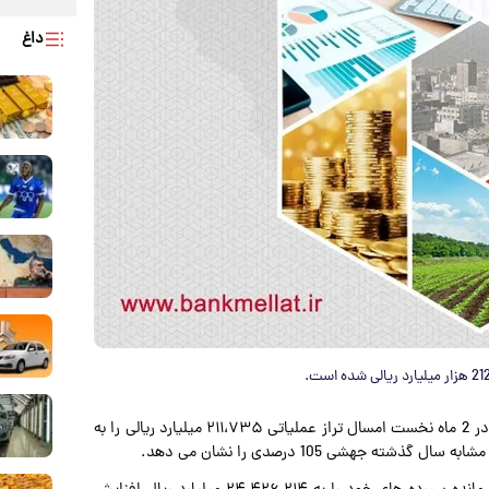
داغ
به نقل از روابط عمومی بانک ملت، این بانک در 2 ماه نخست امسال تراز عملیاتی ۲۱۱،۷۳۵ میلیارد ریالی را به