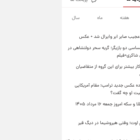
پربحث ها
جزئیات فعال‌سازی «کیف پول
ایران» اعلام شد+فیلم
هفته
ماه
سال
۱ روز پیش
تغییر تند قیمت محصولات
ایران‌خودرو و سایپا امروز پنجشنبه
عجیب صابر ابر وایرال شد + عکس
۱۵ مرداد ۱۴۰۵ +جدول
۱ روز پیش
قیمت طلا و سکه امروز پنجشنبه
اسی دو بازیگر؛ گریه سحر دولتشاهی در
۱۵ مرداد ۱۴۰۵
شاکری+فیلم
۱ روز پیش
کار بیشتر برای این گروه از متقاضیان
شارژ جدید کالابرگ برای سه
دهک؛ جزئیات اعلام شد
ه عکس جدید ترامپ؛ مقام آمریکایی
عیت او چه گفت؟
قیمت طلا و سکه امروز جمعه ۱۶ مرداد ۱۴۰۵
اوت؛ وقتی هیروشیما در دیگ قیر