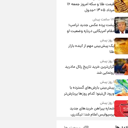
قیمت طلا و سکه امروز جمعه ۱۶
مرداد ۱۴۰۵ +جدول
۱۸ ساعت پیش
پشت پرده عکس جدید ترامپ؛
مقام آمریکایی درباره وضعیت او
چه گفت؟
۱ روز پیش
یک پیش‌بینی مهم از آینده بازار
طلا
۱ روز پیش
گران‌ترین خرید تاریخ رئال مادرید
رونمایی شد
۱ روز پیش
پیش‌بینی بارش‌های گسترده با
ورود ال‌نینو؛ کدام روزها پربارش‌تر
خواهند بود؟
۱ روز پیش
شماره پیراهن خریدهای جدید
پرسپولیس اعلام شد؛ تیکدری،
محبی و سرگیف با اعداد ویژه
۱ روز پیش
زدید ها