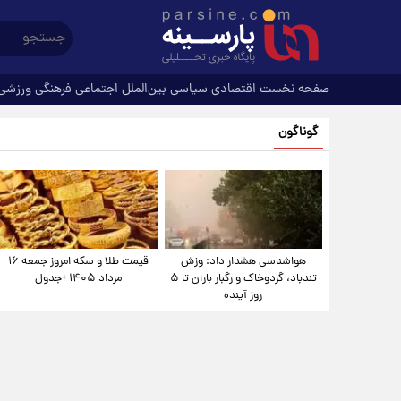
صفحه نخست
اقتصادی
سیاسی
بین‌الملل
اجتماعی
فرهنگی
ورزشی
گوناگون
هواشناسی هشدار داد: وزش
قیمت طلا و سکه امروز جمعه ۱۶
تندباد، گردوخاک و رگبار باران تا ۵
مرداد ۱۴۰۵ +جدول
روز آینده