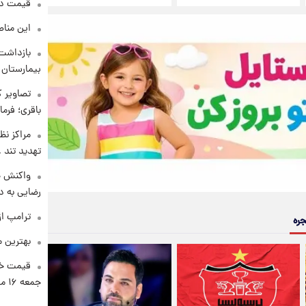
قیمت دلار د
این مناط
بازداشت 
بیمارستان 
تصاویر ک
باقری؛ فرم
مراکز نظ
تهدید تند
واکنش خ
رضایی به د
ترامپ از
جره
بهترین م
قیمت خو
جمعه ۱۶ مرداد منتشر شد