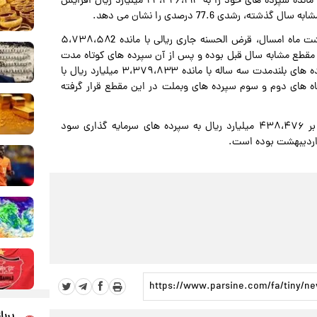
بر اساس این گزارش، بانک ملت تا پایان اردیبهشت ماه 1405، مانده سپرده های خود را به ۲۴،۴۲۶،۲۱۴ میلیارد ریال افزایش
بر این اساس، در بین سپرده های بانک ملت در پایان اردیبهشت ماه امسال، قرض الحسنه جاری ریالی با مانده ۵،۷۳۸،۵۸2
ین مانده با رشد 71.6 درصدی نسبت به مقطع مشابه سال قبل بوده و پس از آن سپرده های کوتاه مدت
با مانده ۳،۹۳۹،۱۳۶ میلیارد ریال با رشد 73.8 درصدی و سپرده های بلندمدت سه ساله با مانده ۳،۳۷۹،۸۳۳ میلیارد ریال با
ایگاه های دوم و سوم سپرده های وبملت در این مقطع قرار گرفته
در عین حال، وبملت تا پایان اردیبهشت ماه سال جاری بالغ بر ۴۳۸،۴۷۶ میلیارد ریال به سپرده های سرمایه گذاری سود
پربا