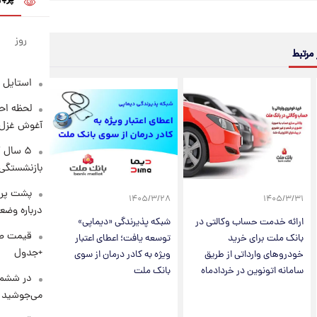
روز
 مرتبط
استایل 
لحظه احس
آغوش غزل 
۵ سال 
بازنشستگی
پشت پرد
۱۴۰۵/۳/۲۸
۱۴۰۵/۳/۳۱
درباره وض
ارائه خدمت حساب وکالتی در
شبکه پذیرندگی «دیماپی»
بانک ملت برای خرید
توسعه یافت؛ اعطای اعتبار
+جدول
خودروهای وارداتی از طریق
ویژه به کادر درمان از سوی
سامانه اتونوین در خردادماه
بانک ملت
در ششم 
می‌جوشید