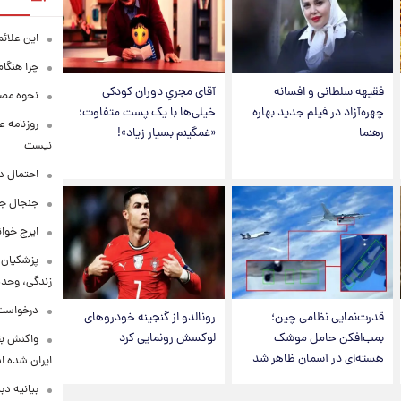
این علائ
چرا هنگام
فقیهه سلطانی و افسانه
آقای مجریِ دوران کودکی
نحوه مصرف
چهره‌آزاد در فیلم جدید بهاره
خیلی‌ها با یک پست متفاوت؛
روزنامه ع
رهنما
«غمگینم بسیار زیاد»!
نیست
احتمال د
جنجال جد
ایرج خوا
پزشکیان:
زندگی، وحد
درخواست 
قدرت‌نمایی نظامی چین؛
رونالدو از گنجینه خودروهای
بمب‌افکن حامل موشک
لوکسش رونمایی کرد
واکنش بق
هسته‌ای در آسمان ظاهر شد
ایران شده 
بیانیه د