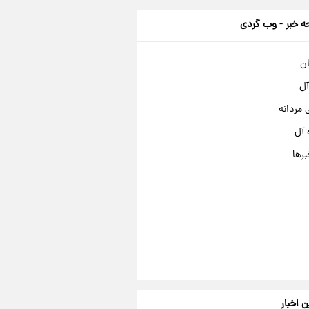
 خبر - وب گردی
ان
آل
مردانه
 آل
برها
ن اخبار