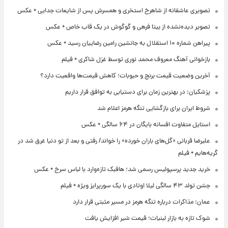
تصویری عاشقانه از شاهرخ استخری و همسرش پس از شایعات جدایی + عکس
تصویر دیده‌نشده از بیتا فرهی و گوگوش در یک قاب خاص + عکس
پیراهن شماره ۱۰ استقلال به جانشین رامین رضاییان رسید + عکس
بازخوانی آهنگ معروف محمد نوری توسط غزل شاکری + فیلم
آخرین وضعیت قیمت برنج و حبوبات؛ کاهش قیمت‌ها واقعیت دارد؟
پزشکیان: در بهترین زمان برای دستیابی به توافق قرار داریم
شروط ایران برای بازگشایی تنگه هرمز اعلام شد
استایل متفاوت افسانه بایگان در ۶۴ سالگی + عکس
علیرضا قربانی «گل‌های باران خورده» را خواند/ رفتی و بعد از تو دنیا غرق شد در
گریه‌هایم + فیلم
خرید جدید پرسپولیس رسمی شد؛ هافبک تازه‌وارد با لباس سرخ + عکس
جشن تولد ۴۳ سالگی لیلا اوتادی با یک سورپرایز ویژه + فیلم
عمان: مذاکرات درباره تنگه هرمز در مسیر مثبتی قرار دارد
شوک تازه به بازار لبنیات؛ قیمت شیر افزایش یافت