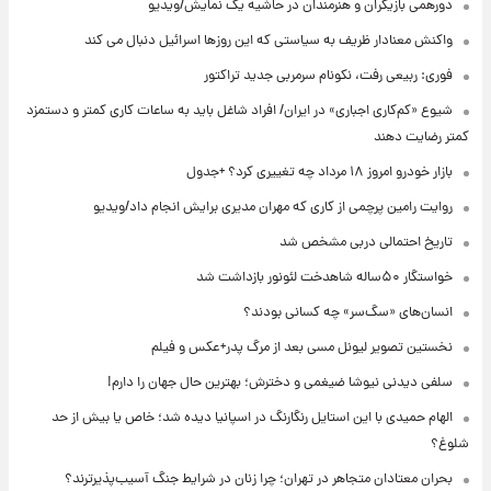
دورهمی بازیگران و هنرمندان در حاشیه یک نمایش/ویدیو
واکنش معنادار ظریف به سیاستی که این روزها اسرائیل دنبال می کند
فوری: ربیعی رفت، نکونام سرمربی جدید تراکتور
شیوع «کم‌کاری اجباری» در ایران/ افراد شاغل باید به ساعات کاری کمتر و دستمزد
کمتر رضایت دهند
بازار خودرو امروز ۱۸ مرداد چه تغییری کرد؟ +جدول
روایت رامین پرچمی از کاری که مهران مدیری برایش انجام داد/ویدیو
تاریخ احتمالی دربی مشخص شد
خواستگار ۵۰ساله شاهدخت لئونور بازداشت شد
انسان‌های «سگ‌سر» چه کسانی بودند؟
نخستین تصویر لیونل مسی بعد از مرگ پدر+عکس و فیلم
سلفی دیدنی نیوشا ضیغمی و دخترش؛ بهترین حال جهان را دارم!
الهام حمیدی با این استایل رنگارنگ در اسپانیا دیده شد؛ خاص یا بیش از حد
شلوغ؟
بحران معتادان متجاهر در تهران؛ چرا زنان در شرایط جنگ آسیب‌پذیرترند؟