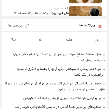
۹ ساعت پیش
فال قهوه روزانه یکشنبه ۱۸ مرداد ماه ۱۴۰۵
پربازدید ها
پربحث ها
۱۰ ساعت پیش
فال روزانه واقعی یکشنبه ۱۸ مرداد ۱۴۰۵
روز
هفته
ماه
سال
قتل هولناک مداح سرشناس پس از ربوده شدن؛ فیلم جنایت برای
۱۷ ساعت پیش
ارزش سهام عدالت برای امروز ۱۷ مرداد ۱۴۰۵ +
خانواده ارسال شد
جدول
دو دختر پیمان قاسم‌خانی، یکی از بهاره رهنما و دیگری از میترا
ابراهیمی؛ در یک قاب!
۱۸ ساعت پیش
لیونل مسی عزادار شد! + جزئیات
حضور مازیار لرستانی در ختم اکبر عبدی برای او گران تمام شد!/ دزدی از
مازیار لرستانی آن هم در روز روشن
برای اولین بار؛ انتشار تصاویری از رهبر جدید انقلاب/ویدیو
۲۱ ساعت پیش
لحظه برخورد رعد و برق به ساختمان مرکز تجارت
سلفی‌های پی‌درپی هلیا امامی در ماشین لاکچری‌اش خبرساز شد!