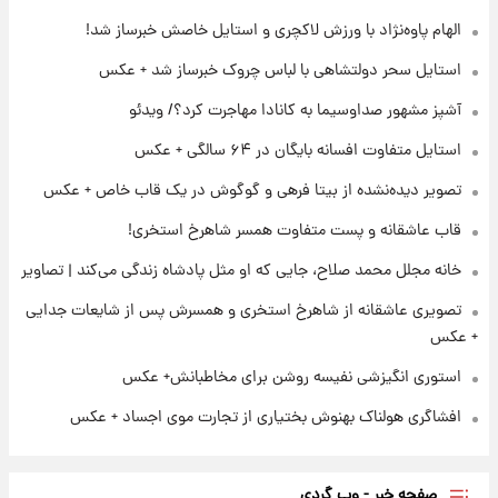
جهانی در آمریکا + فیلم
الهام پاوه‌نژاد با ورزش لاکچری و استایل خاصش خبرساز شد!
۲۱ ساعت پیش
استایل سحر دولتشاهی با لباس چروک خبرساز شد + عکس
برای اولین بار؛ انتشار تصاویری از رهبر جدید
انقلاب/ویدیو
آشپز مشهور صداوسیما به کانادا مهاجرت کرد؟/ ویدئو
استایل متفاوت افسانه بایگان در ۶۴ سالگی + عکس
۲۲ ساعت پیش
تصاویر عمامه بستن به شیوه خاتمی/ویدیو
تصویر دیده‌نشده از بیتا فرهی و گوگوش در یک قاب خاص + عکس
قاب عاشقانه و پست متفاوت همسر شاهرخ استخری!
خانه مجلل محمد صلاح، جایی که او مثل پادشاه زندگی می‌کند | تصاویر
تصویری عاشقانه از شاهرخ استخری و همسرش پس از شایعات جدایی
+ عکس
استوری انگیزشی نفیسه روشن برای مخاطبانش+ عکس
افشاگری هولناک بهنوش بختیاری از تجارت موی اجساد + عکس
صفحه خبر - وب گردی