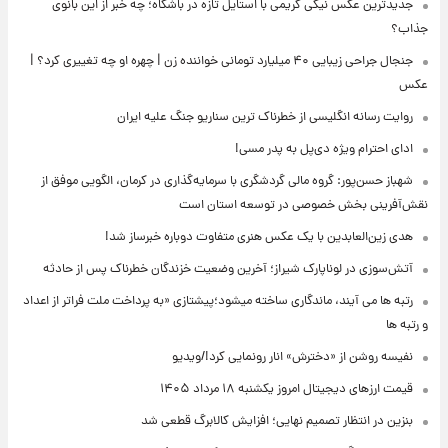
جدیدترین عکس نیکی کریمی با استایل تازه در باشگاه؛ چه خبر از این بانوی
جذاب؟
جنجال جراحی زیبایی ۴۰ میلیارد تومانی خواننده زن | چهره او چه تغییری کرد؟ |
عکس
روایت رسانه انگلیسی از خطرناک ترین سناریو جنگ علیه ایران
ادای احترام ویژه دی‌پل به پدر مسی!
شهباز حسن‌پور: گروه مالی گردشگری با سرمایه‌گذاری در کرمان، الگویی موفق از
نقش‌آفرینی بخش خصوصی در توسعه استان است
هدی زین‌العابدین با یک عکس هنری متفاوت دوباره خبرساز شد!
آتش‌سوزی در لوناپارک شیراز؛ آخرین وضعیت خزندگان خطرناک پس از حادثه
رتبه ها می آیند، ماندگاری ساخته میشود؛پیشتازی «به پرداخت ملت فراتر از اعداد
و رتبه ها
نفیسه روشن از «دخترش» انار رونمایی کرد!/ویدیو
قیمت ارزهای دیجیتال امروز یکشنبه ۱۸ مرداد ۱۴۰۵
بنزین در انتظار تصمیم نهایی؛ افزایش کالابرگ قطعی شد