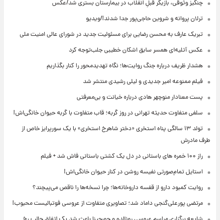
چنگیز وثوقی، بازیگر قبلِ انقلاب در بیمارستان بستری شد/عکس
ترلان پروانه و شروین حاجی‌پور جدا شدند!/ویدیو
تبریک عارف به محسن رضایی برای مسئولیت جدید در شورای عالی امنیت ملی
عکس‌ آتلیه‌ای همسر سابق اشکان خطیبی جلب‌توجه کرد
هشدار ظریف درباره جنگ روایت‌ها؛ نگاه تهدیدمحور را کنار بگذاریم
فیلم ممنوعه امیر جدیدی و لیلی رشیدی منتشر شد
پست معنادار منوچهر هادی درباره خیانت و بی‌معرفتی
سلفی متفاوت حدیثه تهرانی در روز گربه؛ قاب متفاوت با گربه حیوان خانگی‌اش!
تولد ۱۳ سالگی پناه استخری «دختر شاهرخ استخری» با یک سورپرایز خاص از
طرف مادرش
راز ۱۰۰ خمره های باستانی در دل یک کشتی باستانی فاش شد + فیلم
استایل تمام‌صورتی نفیسه روشن در کنار حیوان خانگی‌اش!
روایت کمبود دارو از قفسه داروخانه‌ها؛ چرا نسخه‌ها را ناقص می‌پیچند؟
مرتضی پورعلی‌گنجی داماد شد؛ تصاویری متفاوت از عروسی فوتبالیست محبوب!
شایعه برگزاری مراسم عروسی رونالدو و جورجینا باعث شد یک اتفاق جالب رخ