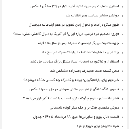
استایل متفاوت و جسورانه تینا آخوندتبار در ۳۹ سالگی + عکس
ذوالقدر مشاور سیاسی رهبر انقلاب شد
ظهور میکرودراماها و تحول زبان تصویر در عصر ارتباطات دیجیتال
فوری؛ تصمیم تازه ترامپ درباره ایران/ آیا آمریکا به‌دنبال کاهش تنش است؟
چهره متفاوت بازیگر «وضعیت سفید» پس از سال‌ها + فیلم
پزشکیان به شایعات اختلاف درباره تفاهم‌نامه پاسخ داد
استقلال و تراکتور در آستانه آسیا؛ مشکل بزرگ میزبانی حل نشد
محل کشف جسد حمیدرضا رجب‌زاده مشخص شد
خبر مهم برای یارانه‌بگیران؛ یارانه و کالابرگ چه کسانی حذف می‌شود؟
تصاویر شگفت‌انگیز از اهرام باستانی سودان در دل صحرا + عکس
فشار اقتصادی مداوم چگونه مغز و اعصاب را تحت تأثیر قرار می‌دهد؟
معرفی مقصدی خنک برای یک سفر کوتاه تابستانی
قیمت دلار، یورو و سایر ارزها امروز ۱۸ مردادماه ۱۴۰۵ + جدول
شرط نتانیاهو برای خروج از غزه