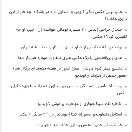
جدیدترین عکس نیکی کریمی با استایل تازه در باشگاه؛ چه خبر از این
۱۵ ساعت پیش
تصاویر شگفت‌انگیز از اهرام باستانی سودان در
بانوی جذاب؟
دل صحرا + عکس
جنجال جراحی زیبایی ۴۰ میلیارد تومانی خواننده زن | چهره او چه
تغییری کرد؟ | عکس
۱۸ ساعت پیش
زمان برگزاری دربی ۱۰۷ اعلام شد؟
روایت رسانه انگلیسی از خطرناک ترین سناریو جنگ علیه ایران
هدی زین‌العابدین با یک عکس هنری متفاوت دوباره خبرساز شد!
۱۹ ساعت پیش
تشییع پیکر کاوه کاویان ، صبح امروز در قطعه هنرمندان برگزار شد/
خبر انتصاب جدید محسن رضایی حذف شد +
حضور جمعی از هنرمندان/ویدیو
جزئیات
پست احساسی و غم انگیز سوسن پرور برای زنده یاد ماهچهره خلیلی+
عکس
۲۰ ساعت پیش
پست جدید محسن رضایی در شورای عالی امنیت
⁨ خاطره تلخ سینا حجازی از مهاجرت برادرش../ویدیو
ملی
استایل متفاوت و جسورانه تینا آخوندتبار در ۳۹ سالگی + عکس
۱ روز پیش
خبر انتصاب جدید محسن رضایی حذف شد + جزئیات
آتش‌سوزی در لوناپارک شیراز؛ آخرین وضعیت