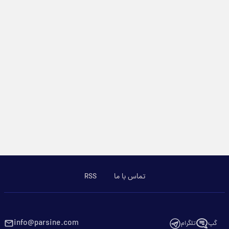
تماس با ما
RSS
info@parsine.com
گپ
تلگرام