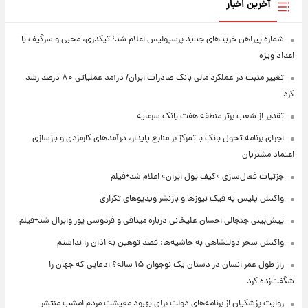
آخرین اخبار
شماره پیراهن خریدهای جدید پرسپولیس اعلام شد؛ تیکدری، محبی و سرگیف با
اعداد ویژه
تغییر مثبت در عملکرد مالی بانک صادرات ایران/ درآمد عملیاتی ۸۰ درصد رشد
کرد
تقدیر از شعب برتر منطقه هفت بانک سرمایه
اجرای برنامه تحول بانک با تمرکز بر منابع پایدار، درآمدهای کارمزدی و بازسازی
اعتماد مشتریان
جزئیات فعال‌سازی «کیف پول ایران» اعلام شد+فیلم
واکنش پلیس به فیک نیوزها و بازنشر ویدیوهای تکراری
پیش‌بینی جنجالی احسان علیخانی درباره میثاقی و فردوسی پور وایرال شد+فیلم
واکنش سحر دولتشاهی به حاشیه‌ها: قصد توهین به اذان را نداشتم
راز طول عمر انسان در دستان یک نوجوان ۱۵ ساله؟ ادعایی که جهان را
شگفت‌زده کرد
روایت پزشکیان از برنامه‌های دولت برای بهبود معیشت مردم امشب منتشر