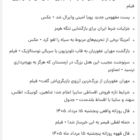
فیلم
۱ روز پیش
پست مفهومی جدید پویا امینی وایرال شد + عکس
کار استقلال و رامین رضاییان رسما تمام شد +
عکس / خداحافظی صمیمانه آبی ها با رامین!
جزئیات شرط ایران برای بازگشایی تنگه هرمز
آمریکا برخی از تحریم‌های مربوط به سپاه را لغو کرد + عکس
۱ روز پیش
آتش اختلاف در اینستاگرام؛ تمجید از حردانی به
بازگشت مهران غفوریان به قاب تلویزیون با سریالی نوستالژیک + فیلم
مذاق رضاییان خوش نیامد+عکس
سرنوشت عجیب این هتل بزرگ در ارمنستان که هرگز به بهره‌برداری
نرسید + تصاویر
۱ روز پیش
پروین اعتصامی در دوران نوجوانی؛ اواخر دهه
مهران غفوریان از بزرگ‌ترین آرزوی بازیگری‌اش گفت+ فیلم
۱۲۹۰ شمسی
شرایط تازه فروش اقساطی سایپا اعلام شد؛ شاهین، کوییک، اطلس،
سهند و ساینا با اقساط بلندمدت + جدول
فال روزانه واقعی پنجشنبه ۱۵ مرداد ۱۴۰۵
حمله لفظی قیصر به ابی خبرساز شد! + فیلم
فال قهوه روزانه پنجشنبه ۱۵ مرداد ماه ۱۴۰۵