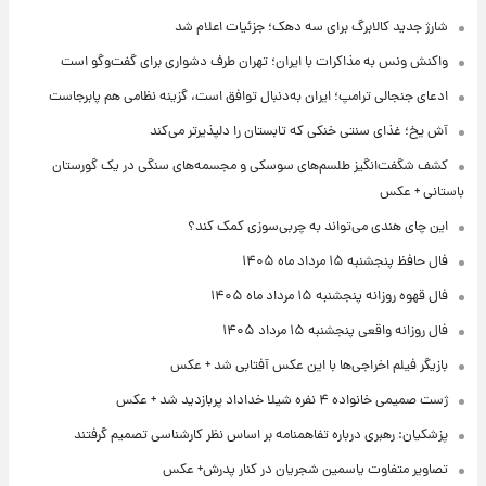
شارژ جدید کالابرگ برای سه دهک؛ جزئیات اعلام شد
واکنش ونس به مذاکرات با ایران؛ تهران طرف دشواری برای گفت‌وگو است
ادعای جنجالی ترامپ؛ ایران به‌دنبال توافق است، گزینه نظامی هم پابرجاست
آش یخ؛ غذای سنتی خنکی که تابستان را دلپذیرتر می‌کند
کشف شگفت‌انگیز طلسم‌های سوسکی و مجسمه‌های سنگی در یک گورستان
باستانی + عکس
این چای هندی می‌تواند به چربی‌سوزی کمک کند؟
فال حافظ پنجشنبه ۱۵ مرداد ماه ۱۴۰۵
فال قهوه روزانه پنجشنبه ۱۵ مرداد ماه ۱۴۰۵
فال روزانه واقعی پنجشنبه ۱۵ مرداد ۱۴۰۵
بازیگر فیلم اخراجی‌ها با این عکس آفتابی شد + عکس
ژست صمیمی خانواده ۴ نفره شیلا خداداد پربازدید شد + عکس
پزشکیان: رهبری درباره تفاهمنامه بر اساس نظر کارشناسی تصمیم گرفتند
تصاویر متفاوت یاسمین شجریان در کنار پدرش+ عکس