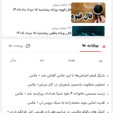
۱۲ ساعت پیش
فال قهوه روزانه پنجشنبه ۱۵ مرداد ماه ۱۴۰۵
۱۳ ساعت پیش
فال روزانه واقعی پنجشنبه ۱۵ مرداد ۱۴۰۵
پربازدید ها
پربحث ها
۲۱ ساعت پیش
ارزش سهام عدالت برای امروز چهارشنبه ۱۴ مرداد
روز
هفته
ماه
سال
+ جدول
بازیگر فیلم اخراجی‌ها با این عکس آفتابی شد + عکس
۱ روز پیش
آغاز طرح جدید فروش مشارکت در تولید سایپا؛
تصاویر متفاوت یاسمین شجریان در کنار پدرش+ عکس
نام خودرو، مبلغ پیش پرداخت و زمان تحویل |
سود مشارکت چند درصد است؟
ژست صمیمی خانواده ۴ نفره شیلا خداداد پربازدید شد + عکس
۱ روز پیش
قدرت نمایی نوید محمدزاده به سبک بروس لی + عکس
زمان پخش «مرد سه هزار چهره» مشخص شد
اشک های پائولو مالدینی در مراسم هم بازی قدیمی اش فرانکو بارزی +