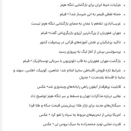
جزئیات شرط ایران برای بازگشایی تنگه هرمز
حمله لفظی قیصر به ابی خبرساز شد! + فیلم
غریب‌آبادی: تفاهم با عمان به معنای بازگشایی تنگه هرمز نیست
مهران غفوریان از بزرگ‌ترین آرزوی بازیگری‌اش گفت+ فیلم
تاکید پزشکیان بر نقش آموزه‌های قرآنی در پیشرفت کشور
پرسپولیس پیش از آغاز لیگ به پیروزی رسید
بازگشت مهران غفوریان به قاب تلویزیون با سریالی نوستالژیک + فیلم
شرایط تازه فروش اقساطی سایپا اعلام شد؛ شاهین، کوییک، اطلس، سهند و
ساینا با اقساط بلندمدت + جدول
قابلیت پرطرفدار آیفون راهی رایانه‌های ویندوزی شد+ عکس
بقایی درباره مذاکرات تهران و مسقط بر سر تنگه هرمز توضیح داد
سیگنال‌های جدید برای بازار طلا؛ پیش‌بینی قیمت سکه و طلا فردا
آمریکا برخی از تحریم‌های مربوط به سپاه را لغو کرد + عکس
قدرت نمایی نوید محمدزاده به سبک بروس لی + عکس