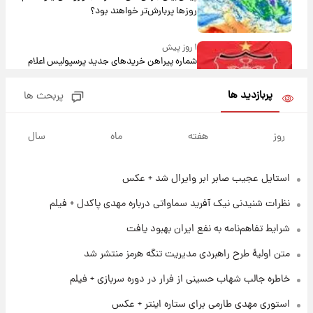
روزها پربارش‌تر خواهند بود؟
۱ روز پیش
شماره پیراهن خریدهای جدید پرسپولیس اعلام
شد؛ تیکدری، محبی و سرگیف با اعداد ویژه
پربازدید ها
پربحث ها
۱ روز پیش
جزئیات فعال‌سازی «کیف پول ایران» اعلام
روز
هفته
ماه
سال
شد+فیلم
استایل عجیب صابر ابر وایرال شد + عکس
۱ روز پیش
تغییر تند قیمت محصولات ایران‌خودرو و سایپا
نظرات شنیدنی نیک آفرید سماواتی درباره مهدی پاکدل + فیلم
امروز پنجشنبه ۱۵ مرداد ۱۴۰۵ +جدول
شرایط تفاهم‌نامه به نفع ایران بهبود یافت
۱ روز پیش
متن اولیۀ طرح راهبردی مدیریت تنگه هرمز منتشر شد
قیمت طلا و سکه امروز پنجشنبه ۱۵ مرداد ۱۴۰۵
خاطره جالب شهاب حسینی از فرار در دوره سربازی + فیلم
استوری مهدی طارمی برای ستاره اینتر + عکس
۱ روز پیش