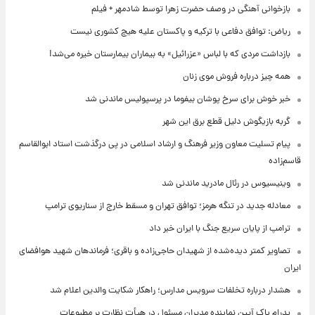
بازخوانی آهنگی در وصف حضرت زهرا توسط شادمهر + فیلم
ریاض: توافق دفاعی با ترکیه و پاکستان علیه هیچ کشوری نیست
بازداشت مردی که با لباس «عزرائیل» به بیماران بیمارستان خیره می‌شد!
همه چیز درباره فروش موی زنان
خبر خوش برای سرخ پوشان بیفوما در پرسپولیس ماندنی شد
گربه بازیگوش دلیل قطع برق این شهر
پیام تسلیت معاون وزیر فرهنگ و ارشاد اسلامی در پی درگذشت استاد ابوالقاسم
قاسم‌زاده
وینیسیوس در رئال مادرید ماندنی شد
معادله جدید در تنگه هرمز؛ توافق تهران و مسقط خارج از سناریوی ترامپ
ترامپ از پایان سریع جنگ با ایران خبر داد
تصاویر کمتر دیده‌شده از شهیدان حاجی‌زاده و باقری؛ فرماندهان شهید هوافضای
ایران
هشدار درباره تخلفات سرویس مدارس؛ راهکار شکایت والدین اعلام شد
پدرام پاک آیین نماینده مدیران مسئول در هیأت نظارت بر مطبوعات