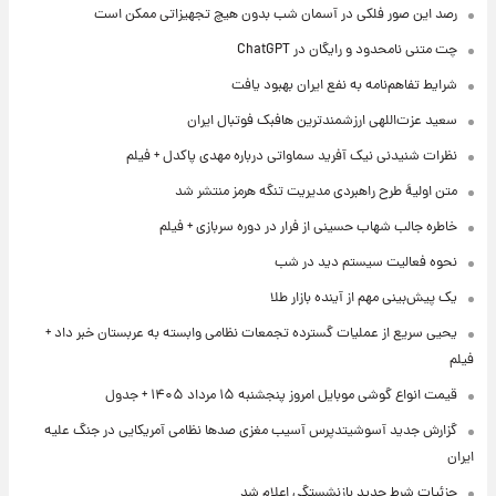
رصد این صور فلکی در آسمان شب بدون هیچ تجهیزاتی ممکن است
چت متنی نامحدود و رایگان در ChatGPT
شرایط تفاهم‌نامه به نفع ایران بهبود یافت
سعید عزت‌اللهی ارزشمندترین هافبک فوتبال ایران
نظرات شنیدنی نیک آفرید سماواتی درباره مهدی پاکدل + فیلم
متن اولیۀ طرح راهبردی مدیریت تنگه هرمز منتشر شد
خاطره جالب شهاب حسینی از فرار در دوره سربازی + فیلم
نحوه فعالیت سیستم دید در شب
یک پیش‌بینی مهم از آینده بازار طلا
یحیی سریع از عملیات گسترده تجمعات نظامی وابسته به عربستان خبر داد +
فیلم
قیمت انواع گوشی موبایل امروز پنجشنبه ۱۵ مرداد ۱۴۰۵ + جدول
گزارش جدید آسوشیتدپرس آسیب مغزی صدها نظامی آمریکایی در جنگ علیه
ایران
جزئیات شرط جدید بازنشستگی اعلام شد