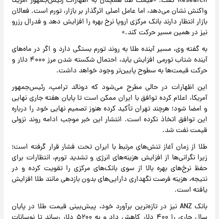
Research گفت: «قیمت طلا همچنان به اظهارات رئیس‌جمهور آمریکا
واکنش نشان می‌دهد، اما عامل اصلی اثرگذار بر بازار، تورم است. فعالان
بازار انتظار دارند بانک مرکزی اروپا نرخ بهره را افزایش دهد و فدرال رزرو
نیز در همین مسیر حرکت کند.»
به گفته وی، مسیر آینده طلا به روند تورم بستگی دارد و اگر در ماه‌های
آینده شتاب تورمی افزایش یابد، احتمال شکسته شدن مرز ۴۰۰۰ دلار و
حرکت قیمت‌ها به سطوح پایین‌تر وجود خواهد داشت.
این اظهارات در حالی مطرح می‌شود که دونالد ترامپ، رئیس‌جمهور
آمریکا، اعلام کرده توافق با ایران ممکن است تا پایان هفته جاری نهایی
و امضا شود؛ هرچند تهران تأکید کرده هنوز تصمیم نهایی خود را درباره
این توافق اتخاذ نکرده است. انتشار این خبر موجب ادامه روند نزولی
قیمت نفت شد.
طلا از زمان آغاز تنش‌های مرتبط با ایران تحت فشار قرار گرفته است؛
زیرا نگرانی‌ها از افزایش هزینه‌های انرژی و تشدید تورم، انتظارات برای
حفظ نرخ‌های بهره بالا از سوی بانک‌های مرکزی را تقویت کرده و در
نتیجه، هزینه فرصت نگهداری دارایی‌های بدون بازدهی مانند طلا افزایش
یافته است.
بانک ANZ نیز در تازه‌ترین برآورد خود، پیش‌بینی قیمت طلا در پایان
سال جاری را ۴۰۰ دلار کاهش داد و به ۵۲۰۰ دلار رساند تا نوسانات