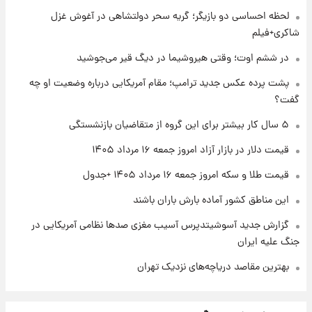
شارژ جدید کالابرگ برای سه دهک؛ جزئیات اعلام
لحظه احساسی دو بازیگر؛ گریه سحر دولتشاهی در آغوش غزل
شد
شاکری+فیلم
در ششم اوت؛ وقتی هیروشیما در دیگ قیر می‌جوشید
۱ روز پیش
شرایط تازه فروش اقساطی سایپا اعلام شد؛
پشت پرده عکس جدید ترامپ؛ مقام آمریکایی درباره وضعیت او چه
شاهین، کوییک، اطلس، سهند و ساینا با اقساط
گفت؟
بلندمدت + جدول
۵ سال کار بیشتر برای این گروه از متقاضیان بازنشستگی
۱ روز پیش
سیگنال‌های جدید برای بازار طلا؛ پیش‌بینی
قیمت دلار در بازار آزاد امروز جمعه ۱۶ مرداد ۱۴۰۵
قیمت سکه و طلا فردا
قیمت طلا و سکه امروز جمعه ۱۶ مرداد ۱۴۰۵ +جدول
این مناطق کشور آماده بارش باران باشند
گزارش جدید آسوشیتدپرس آسیب مغزی صدها نظامی آمریکایی در
جنگ علیه ایران
بهترین مقاصد دریاچه‌های نزدیک تهران