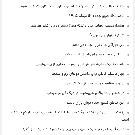
ائتلاف دفاعی جدید در ریاض؛ ترکیه، عربستان و پاکستان متحد می‌شوند
قیمت طلا امروز جمعه ۱۶ مرداد ۱۴۰۵
هشدار محسن رضایی درباره تنگه هرمز؛ مسیر دوم باز نخواهد شد
۶ منبع پنهان ویتامین C
این خوراکی ها مغز را نجات می‌دهند
استایل عجیب صابر ابر وایرال شد + عکس
طلب حلالیت عالیشاه از هواداران پس از جدایی از پرسپولیس
چهار ماسک خانگی برای داشتن موهای نرم و شفاف
بهترین مقاصد دریاچه‌های نزدیک تهران
در ششم اوت؛ وقتی هیروشیما در دیگ قیر می‌جوشید
این مناطق کشور آماده بارش باران باشند
پزشکیان: علی رغم اینکه نیروگاه های ما را زدند اما قطعی برق بسیار کم تر شده
است
کنایه قالیباف به ترامپ: حقایق را بپذیرید و به تعهدات خود عمل کنید