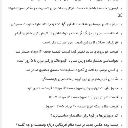
اربعین؛ حماسه باشکوه خدمت، ایثار و نجات جان انسان‌ها در مکتب سیدالشهدا
(ع)
مراکز نظامی عربستان هدف حمله قرار گرفت؛ تهدید تند علیه حکومت سعودی
لحظه احساسی دو بازیگر؛ گریه سحر دولتشاهی در آغوش غزل شاکری+فیلم
ظریفیان: مذاکره از موضع قدرت، ابزار صیانت ملی است
قیمت خودروهای سایپا تغییر کرد؛ لیست قیمت جمعه ۱۶ مرداد منتشر شد
هواشناسی هشدار داد: وزش تندباد، گردوخاک و رگبار باران تا ۵ روز آینده
واکنش ترامپ به افشای کمبود تسلیحات؛ دستور تحقیق صادر شد
۵ سال کار بیشتر برای این گروه از متقاضیان بازنشستگی
جدول قیمت ایران‌خودرو امروز جمعه ۱۶ مرداد؛ قیمت‌ها تغییر کرد
قیمت دلار در بازار آزاد امروز جمعه ۱۶ مرداد ۱۴۰۵
قیمت طلا و سکه امروز جمعه ۱۶ مرداد ۱۴۰۵ +جدول
کدام ورزش‌ها در گرما برای سالمندان مناسب‌ترند؟
پشت پرده عکس جدید ترامپ؛ مقام آمریکایی درباره وضعیت او چه گفت؟