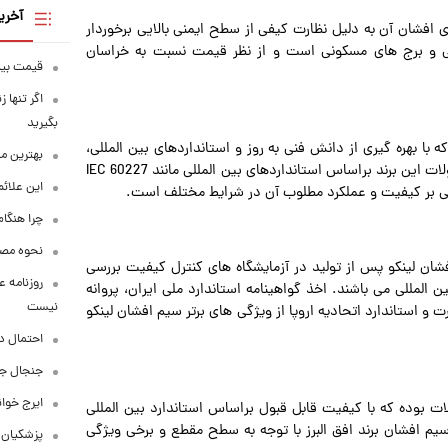
آخری
ی افشان آن به دلیل نظارت کیفی از سطح ایمنی بالایی برخوردار
ملی و برج ‌های مسکونی است و از نظر قیمت نسبت به خراسان
قیمت بیت‌کو
اگر تنها 
بگیرید
ا بهره گیری از دانش فنی به روز و استانداردهای بین المللی،
بهترین م
جایگاه ویژه ای در بین تولیدکنندگان این حوزه دارد. کلیه محصولات این برند براساس استانداردهای بین المللی مانند IEC 60227
این علائ
چرا هنگام
نحوه مصرف
فشان لینکو پس از تولید در آزمایشگاه های کنترل کیفیت بررسی
روزنامه ع
المللی می باشند. اخذ گواهینامه استاندارد ملی ایران، پروانه
نیست
و استاندارد اتحادیه اروپا از ویژگی های برتر سیم افشان لینکو
احتمال د
جنجال جد
ایرج خوا
 بوده که با کیفیت قابل قبول براساس استاندارد بین المللی
ار موجود می باشند. از سیم افشان برند افق البرز با توجه به سطح مقطع و برخی ویژگی
پزشکیان: