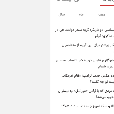
پربحث ها
جزئیات فعال‌سازی «کیف پول
ایران» اعلام شد+فیلم
هفته
ماه
سال
۱ روز پیش
تغییر تند قیمت محصولات
ایران‌خودرو و سایپا امروز پنجشنبه
اسی دو بازیگر؛ گریه سحر دولتشاهی در
۱۵ مرداد ۱۴۰۵ +جدول
۱ روز پیش
شاکری+فیلم
قیمت طلا و سکه امروز پنجشنبه
۱۵ مرداد ۱۴۰۵
کار بیشتر برای این گروه از متقاضیان
۱ روز پیش
شارژ جدید کالابرگ برای سه
برگزاری فارس درباره خبر انتصاب محسن
دهک؛ جزئیات اعلام شد
بیری شعام
ه عکس جدید ترامپ؛ مقام آمریکایی
عیت او چه گفت؟
مردی که با لباس «عزرائیل» به بیماران
خیره می‌شد!
قیمت طلا و سکه امروز جمعه ۱۶ مرداد ۱۴۰۵