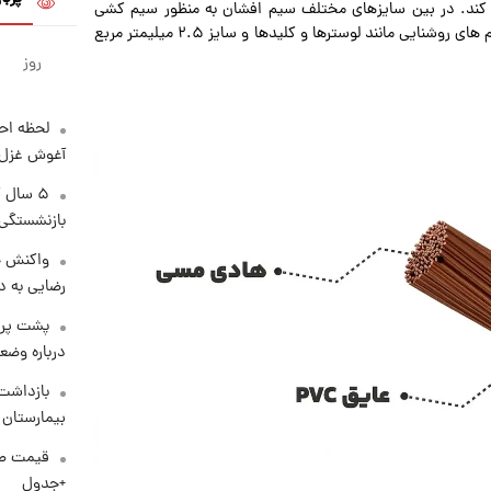
کند. در بین سایزهای مختلف سیم افشان به منظور سیم ‌کشی
ساختمان، سایز ۱.۵ میلیمتر مربع به طور استاندارد برای سیستم ‌های روشنایی مانند لوسترها و کلیدها و سایز ۲.۵ میلیمتر مربع
روز
لحظه احس
آغوش غزل 
۵ سال 
بازنشستگی
واکنش خ
رضایی به د
پشت پرد
درباره وض
بازداشت 
بیمارستان 
+جدول