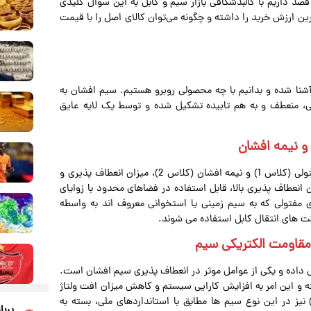
صد داریم با کالبدشکافی بازار سیم و کابل به این سوال کلیدی
ین ارزش خرید را داشته و چگونه می‌توان کالای اصل را با قیمت
آشنا شده و بدانیم با چه محصولی روبرو هستیم. سیم افشان به
ز رشته تارهای نازک مسی، منعطف و به هم تابیده تشکیل شده و توسط یک لایه عایق
و نیمه افشان
اصلی ترین وجه متمایز کننده سیم های افشان از سیم های مفتولی (کلاس 1) و نیمه افشان (کلاس 2)، میزان انعطاف پذیری و
انعطاف پذیری بالا، قابل استفاده در فضاهای محدود با زوایای
 مفتولی که به سیم زمینی یا استخوانی معروف اند به واسطه
کت های انتقال کابل استفاده می شوند.
مقاومت الکتریکی سیم
 داده و یکی از عوامل موثر در انعطاف پذیری سیم افشان است.
و این امر به افزایش کارایی سیستم و کاهش میزان افت ولتاژ
ایق PVC (پلی وینیل کلراید) نیز در این نوع سیم ها مطابق با استانداردهای ملی، بسته به
پربا