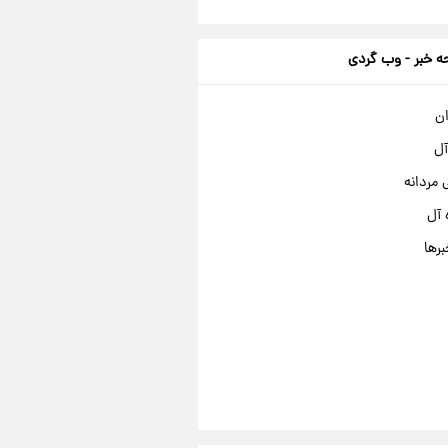
 خبر - وب گردی
ان
آل
مردانه
 آل
برها