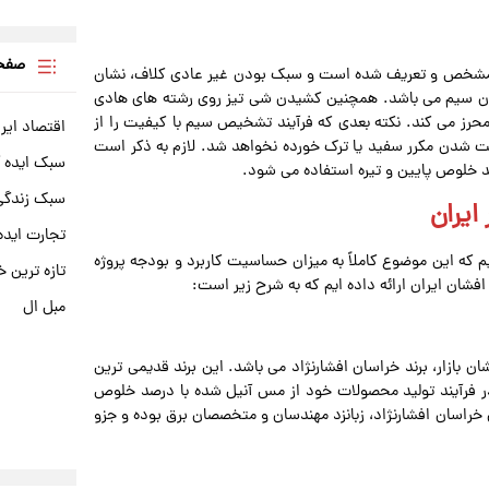
صفحه
استاندارد، مشخص و تعریف شده است و سبک بودن غیر عادی کلاف، نشان
ون سیم می باشد. همچنین کشیدن شی تیز روی رشته های هادی
ان شدن رنگ سفید آلومینیوم، استفاده از هادی CCA را محرز می کند. نکته بعدی که فرآیند تشخیص سیم با کیفیت را از
اقتصاد ایر
ت شدن مکرر سفید یا ترک خورده نخواهد شد. لازم به ذکر است
سبک ایده 
د خلوص پایین و تیره استفاده می شود.
سبک زندگی 
ایران
تجارت ایده
م که این موضوع کاملاً به میزان حساسیت کاربرد و بودجه پروژه
تازه ترین خ
افشان ایران ارائه داده ایم که به شرح زیر است:
مبل ال
بازار، برند خراسان افشارنژاد می باشد. این برند قدیمی ‌ترین
ر فرآیند تولید محصولات خود از مس آنیل شده با درصد خلوص
خراسان افشارنژاد، زبانزد مهندسان و متخصصان برق بوده و جزو