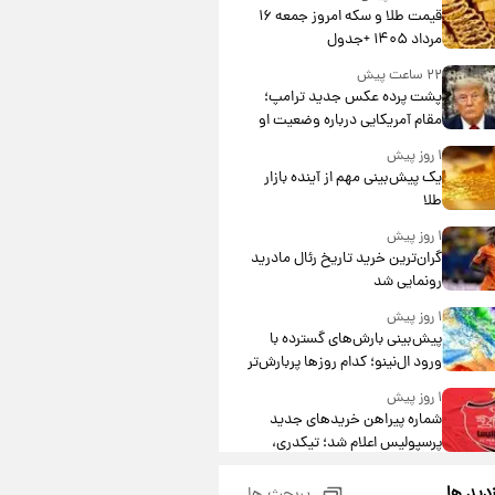
قیمت طلا و سکه امروز جمعه ۱۶
مرداد ۱۴۰۵ +جدول
۲۲ ساعت پیش
پشت پرده عکس جدید ترامپ؛
مقام آمریکایی درباره وضعیت او
چه گفت؟
۱ روز پیش
یک پیش‌بینی مهم از آینده بازار
طلا
۱ روز پیش
گران‌ترین خرید تاریخ رئال مادرید
رونمایی شد
۱ روز پیش
پیش‌بینی بارش‌های گسترده با
ورود ال‌نینو؛ کدام روزها پربارش‌تر
خواهند بود؟
۱ روز پیش
شماره پیراهن خریدهای جدید
پرسپولیس اعلام شد؛ تیکدری،
محبی و سرگیف با اعداد ویژه
۱ روز پیش
زدید ها