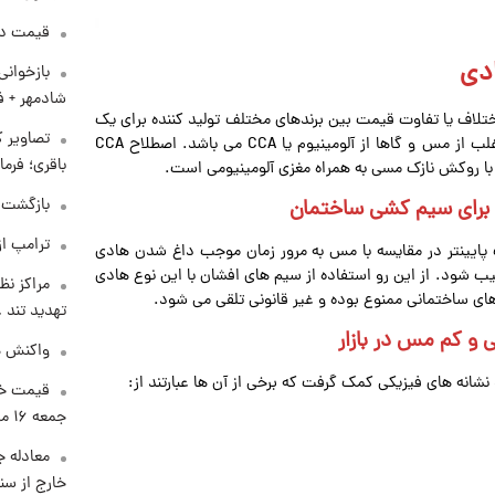
قیمت دلار د
دی
بازخوان
شادمهر + ف
تلاف یا تفاوت قیمت بین برندهای مختلف تولید کننده برای یک
تصاویر ک
سایز مشخص از این محصول است. جنس سیم های افشان اغلب از مس و گاها از آلومینیوم یا CCA می باشد. اصطلاح CCA
باقری؛ فرم
بازگشت م
ترامپ از
ب پایینتر در مقایسه با مس به مرور زمان موجب داغ شدن هادی
 شود. از این رو استفاده از سیم های افشان با این نوع هادی
مراکز نظ
های ساختمانی ممنوع بوده و غیر قانونی تلقی می شود.
تهدید تند
و کم مس در بازار
واکنش هم
نشانه های فیزیکی کمک گرفت که برخی از آن ها عبارتند از:
قیمت خو
جمعه ۱۶ مرداد منتشر شد
معادله ج
خارج از سن