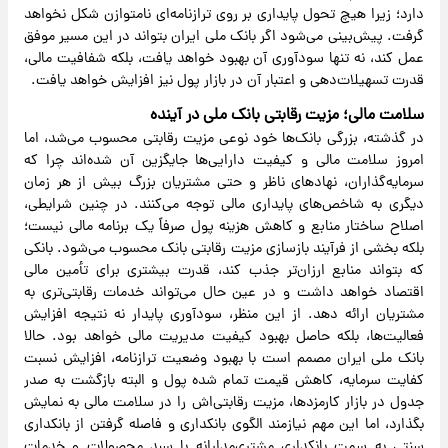
دارد؛ زیرا هیچ تحول پایداری بر روی ترازنامه‌ای نامتوازن شکل نخواهد
گرفت. پیش‌بینی می‌شود اگر بانک ملی ایران بتواند در این مسیر موفق
عمل کند، نه تنها سودآوری آن بهبود خواهد یافت، بلکه شفافیت مالی،
قدرت تسهیلات‌دهی و اعتبار آن در بازار پول نیز افزایش خواهد یافت.
سلامت مالی؛ مزیت رقابتی بانک ملی در آینده
در گذشته، بزرگی بانک‌ها خود نوعی مزیت رقابتی محسوب می‌شد، اما
امروز سلامت مالی و کیفیت دارایی‌ها جایگزین آن شده‌اند چرا که
سرمایه‌گذاران، نهادهای ناظر و حتی مشتریان بزرگ بیش از هر زمان
دیگری به شاخص‌های پایداری مالی توجه می‌کنند. در چنین شرایطی،
اصلاح ساختار منابع و کاهش هزینه پول صرفاً یک برنامه مالی نیست؛
بلکه بخشی از فرآیند بازسازی مزیت رقابتی بانک محسوب می‌شود. بانکی
که بتواند منابع ارزان‌تر جذب کند، قدرت بیشتری برای تأمین مالی
اقتصاد خواهد داشت و در عین حال می‌تواند خدمات رقابتی‌تری به
مشتریان ارائه دهد. از این منظر، سودآوری پایدار نه نتیجه افزایش
فعالیت‌ها، بلکه حاصل بهبود کیفیت مدیریت مالی خواهد بود. حالا
بانک ملی ایران مصمم است با بهبود وضعیت ترازنامه، افزایش نسبت
کفایت سرمایه، کاهش قیمت تمام شده پول و البته بازگشت به صدر
جدول در بازار کارمزدها، مزیت رقابتی‌اش را در سلامت مالی به نمایش
بگذارد، اما این مهم نیازمند الگوی بانکداری و فاصله گرفتن از بانکداری
سنتی به سمت بانکداری مشتری‌مدارانه با سبد محصولات و خدمات