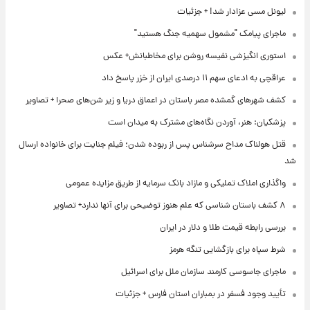
لیونل مسی عزادار شد! + جزئیات
ماجرای پیامک "مشمول سهمیه جنگ هستید"
استوری انگیزشی نفیسه روشن برای مخاطبانش+ عکس
عراقچی به ادعای سهم ۱۱ درصدی ایران از خزر پاسخ داد
کشف شهرهای گمشده مصر باستان در اعماق دریا و زیر شن‌های صحرا + تصاویر
پزشکیان: هنر، آوردن نگاه‌های مشترک به میدان است
قتل هولناک مداح سرشناس پس از ربوده شدن؛ فیلم جنایت برای خانواده ارسال
شد
واگذاری املاک تملیکی و مازاد بانک سرمایه از طریق مزایده عمومی
۸ کشف باستان شناسی که علم هنوز توضیحی برای آنها ندارد+ تصاویر
بررسی رابطه قیمت طلا و دلار در ایران
شرط سپاه برای بازگشایی تنگه هرمز
ماجرای جاسوسی کارمند سازمان ملل برای اسرائیل
تأیید وجود فسفر در بمباران استان فارس + جزئیات