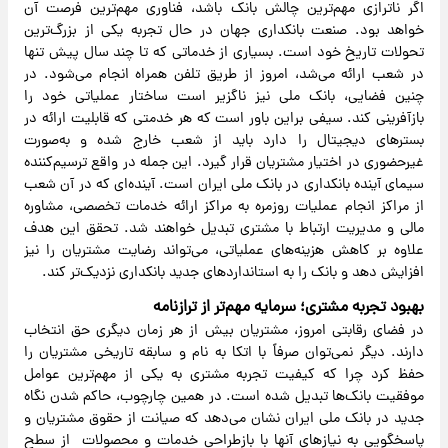
اگر ناترازی مهم‌ترین چالش بانک باشد، فناوری مهم‌ترین فرصت آن
خواهد بود. صنعت بانکداری جهان در حال تجربه یکی از بزرگ‌ترین
تحولات تاریخ خود است. بسیاری از خدماتی که تا چند سال پیش تنها
در شعب ارائه می‌شد، امروز از طریق تلفن همراه انجام می‌شود. در
چنین فضایی، بانک ملی نیز ناگزیر است ساختار عملیاتی خود را
بازآفرینی کند. سیفی براین باور است که هر خدمتی که قابلیت ارائه در
بسترهای دیجیتال را دارد باید از شعب خارج شده و به‌صورت
غیرحضوری در اختیار مشتریان قرار گیرد. این جمله در واقع ترسیم‌کننده
سیمای آینده بانکداری در بانک ملی ایران است. آینده‌ای که در آن شعب
از مراکز انجام عملیات روزمره به مراکز ارائه خدمات تخصصی، مشاوره
مالی و مدیریت ارتباط با مشتری تبدیل خواهند شد. تحقق این هدف
علاوه بر کاهش هزینه‌های عملیاتی، می‌تواند رضایت مشتریان را نیز
افزایش دهد و بانک را به استانداردهای جدید بانکداری نزدیک‌تر کند.
بهبود تجربه مشتری؛ سرمایه‌ مهم‌تر از ترازنامه
در فضای رقابتی امروز، مشتریان بیش از هر زمان دیگری حق انتخاب
دارند. دیگر نمی‌توان صرفاً با اتکا به نام و سابقه تاریخی مشتریان را
حفظ کرد چرا که کیفیت تجربه مشتری به یکی از مهم‌ترین عوامل
موفقیت بانک‌ها تبدیل شده است. در همین چارچوب، حاکم شدن نگاه
جدید در بانک ملی ایران نشان می‌دهد که صیانت از حقوق مشتریان و
پاسخگویی به نیازهای آنها با بازطراحی خدمات و محصولات از سطح