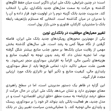
است؛ در چنین شرایطی، بانک ملی ایران ناگزیر است میان حفظ الگوهای
گذشته و حرکت به سمت مدل‌های جدید بانکداری، یکی را انتخاب
کند. مدیریت جدید بانک گزینه دوم را در اولویت خود قرار داده و آن را
با مدیران در میان گذاشته است. انتخابی که مستلزم بازتعریف رابطه
بانک با مشتریان، کارکنان، فناوری و حتی بازار پول است.
تغییر معیارهای موفقیت در بانکداری نوین
یکی از مهم‌ترین محورهای رویکردهای جدید بانک ملی ایران، فاصله
گرفتن از نگاه صرفاً کمی به رشد است. طی سال‌های گذشته بخش
مهمی از رقابت میان بانک‌ها بر محور جذب منابع بیشتر شکل گرفته
بود، اما تجربه نشان داد که رشد بدون توجه به کیفیت منابع و
هزینه‌های تأمین مالی، الزاماً به افزایش سودآوری منجر نمی‌شود. به
همین علت، سیفی تاکید دارد: تمامی طرح‌ها باید از منظر سودآوری،
پایداری مالی، کیفیت منابع و تأثیر آنها بر ناترازی بانک مورد ارزیابی
مجدد قرار گیرند.
این گزاره در ظاهر یک دستور مدیریتی است، اما در سطح راهبردی
معنای مهم‌تری دارد و نشان می‌دهد بانک ملی ایران در حال حرکت از
منطق «رشد ترازنامه» به سمت منطق «خلق ارزش اقتصادی» است و در
مدل جدید، هر فعالیت بانکی باید بتواند اثر خود را بر سودآوری، ریسک
و پایداری مالی توجیه کند. با عملیاتی‌شدن سیاست تغییر ریل در بانک