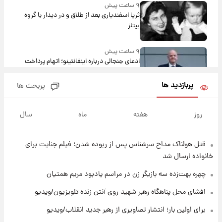
۹ ساعت پیش
ثریا اسفندیاری بعد از طلاق و در دیدار با گروه
بیتلز
۹ ساعت پیش
ادعای جنجالی درباره اینفانتینو؛ اتهام پرداخت
پول به معشوقه با درآمد یوفا
پربازدید ها
پربحث ها
۹ ساعت پیش
هشدار درباره کمبود یک ماده معدنی؛ خطر
روز
هفته
ماه
سال
آلزایمر و زوال عقل افزایش می‌یابد؟
قتل هولناک مداح سرشناس پس از ربوده شدن؛ فیلم جنایت برای
۱۰ ساعت پیش
انتقاد تند پیمان طالبی از مسئولان استقلال در
خانواده ارسال شد
پی رفتن رامین رضاییان+ عکس
چهره بهت‌زده سه بازیگر زن در مراسم یادبود مریم همتیان
۱۰ ساعت پیش
افشای محل پناهگاه‌ رهبر شهید روی آنتن زنده تلویزیون/ویدیو
قیمت گوشت گوساله و گوسفند امروز شنبه ۱۷
برای اولین بار؛ انتشار تصاویری از رهبر جدید انقلاب/ویدیو
مرداد ۱۴۰۵ +جدول