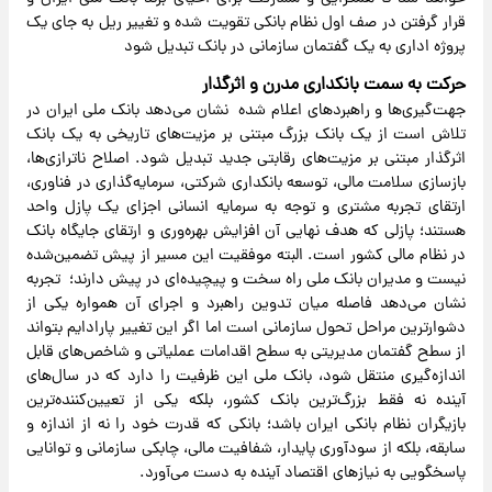
قرار گرفتن در صف اول نظام بانکی تقویت شده و تغییر ریل به جای یک
پروژه اداری به یک گفتمان سازمانی در بانک تبدیل شود
حرکت به سمت بانکداری مدرن و اثرگذار
جهت‌گیری‌ها و راهبردهای اعلام شده نشان می‌دهد بانک ملی ایران در
تلاش است از یک بانک بزرگ مبتنی بر مزیت‌های تاریخی به یک بانک
اثرگذار مبتنی بر مزیت‌های رقابتی جدید تبدیل شود. اصلاح ناترازی‌ها،
بازسازی سلامت مالی، توسعه بانکداری شرکتی، سرمایه‌گذاری در فناوری،
ارتقای تجربه مشتری و توجه به سرمایه انسانی اجزای یک پازل واحد
هستند؛ پازلی که هدف نهایی آن افزایش بهره‌وری و ارتقای جایگاه بانک
در نظام مالی کشور است. البته موفقیت این مسیر از پیش تضمین‌شده
نیست و مدیران بانک ملی راه سخت و پیچیده‌ای در پیش دارند؛ تجربه
نشان می‌دهد فاصله میان تدوین راهبرد و اجرای آن همواره یکی از
دشوارترین مراحل تحول سازمانی است اما اگر این تغییر پارادایم بتواند
از سطح گفتمان مدیریتی به سطح اقدامات عملیاتی و شاخص‌های قابل
اندازه‌گیری منتقل شود، بانک ملی این ظرفیت را دارد که در سال‌های
آینده نه فقط بزرگ‌ترین بانک کشور، بلکه یکی از تعیین‌کننده‌ترین
بازیگران نظام بانکی ایران باشد؛ بانکی که قدرت خود را نه از اندازه و
سابقه، بلکه از سودآوری پایدار، شفافیت مالی، چابکی سازمانی و توانایی
پاسخگویی به نیازهای اقتصاد آینده به دست می‌آورد.