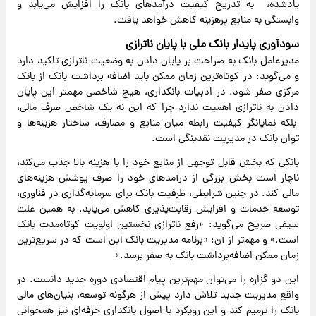
یادشده، به تدریج کیفیت درآمدهای بانک را افزایش می‌یابد و
وابستگی به منابع پرهزینه کاهش خواهد یافت.
سودآوری پایدار بانک ملی با پایان ناترازی
مدیرعامل بانک به صراحت بر پایان دادن به وضعیت ناترازی تاکید دارد
و می‌گوید: در کوتاه‌ترین زمان ممکن باید اضافه برداشت بانک از بانک
مرکزی صفر شود. در ادبیات بانکداری، هیچ شاخصی مهمتر این پایان
دادن به ناترازی اهمیت ندارد چرا که این نه یک شاخص صرف مالی،
بلکه نمایانگر کیفیت رابطه میان منابع و مصارف، ساختار هزینه‌ها و
توان بانک در مدیریت نقدینگی است.
بانکی که بخش قابل توجهی از منابع خود را با هزینه بالا جذب می‌کند،
ناچار است بخش بزرگی از درآمدهای خود را صرف پوشش هزینه‌های
مالی کند. در چنین شرایطی، ظرفیت بانک برای سرمایه‌گذاری در فناوری،
توسعه خدمات و افزایش رقابت‌پذیری کاهش می‌یابد. به همین علت
سیفی صریح می‌گوید: «رفع ناترازی نخستین اولویت کوتاه‌مدت بانک
است.» و مهم‌تر از آن: «برنامه مدیریت بانک این است که در سریع‌ترین
زمان ممکن اضافه‌برداشت بانک به صفر برسد.»
این دو گزاره را می‌توان مهم‌ترین پیام اقتصادی دوره جدید دانست. در
واقع مدیریت جدید تلاش دارد پیش از هرگونه توسعه، بنیان‌های مالی
بانک را ترمیم کند و این رویکرد با اصول بانکداری حرفه‌ای نیز همخوانی