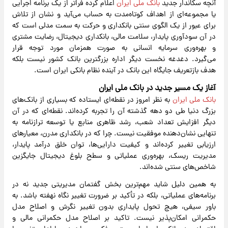
آنچه سکاندار جدید
بانک ملی ایران
اعلام کرده فراتر از یک برنامه اجرایی
یا مجموعه‌ای از اهداف کوتاه‌مدت به حساب می‌آید و نشان از تلاش
برای عبور از یک الگوی سنتی بانکداری و حرکت به سمت مدلی است که
در آن سودآوری پایدار، سلامت مالی، بانکداری دیجیتال، رضایت مشتری
و بهره‌وری سرمایه انسانی به صورت همزمان مورد توجه قرار
می‌گیرد. دغدغه نخست دیگر اداره بزرگترین بانک کشور نیست بلکه
هدف بازتعریف جایگاه این بانک در آینده نظام بانکی ایران است.
آغاز یک مسیر جدید در
بانک ملی ایران
بانک ملی ایران
به نظر امروز در نقطه‌ای ایستاده که بسیاری از بانک‌های
بزرگ دنیا طی دو دهه گذشته آن را تجربه کرده‌اند. نقطه‌ای که در آن
دیگر افزایش تعداد شعب، رشد ظاهری منابع یا توسعه ترازنامه به
تنهایی نشان‌دهنده موفقیت نیست. چرا که در بانکداری مدرن، معیارهای
ارزیابی تغییر کرده‌اند و کیفیت دارایی‌ها، توان خلق درآمد پایدار،
مدیریت ریسک، بهره‌وری عملیاتی و سطح بلوغ دیجیتال جایگزین
شاخص‌های سنتی شده‌اند.
به همین دلیل شاید مهم‌ترین بخش گفتمان مدیریتی جدید نه در
برنامه‌های عملیاتی، بلکه در تأکید بر ضرورت تغییر نگاه نهفته باشد. به
باور سیفی، هیچ تحول پایداری بدون تغییر نگرش و اصلاح مدل
حکمرانی امکان‌پذیر نیست. تاکید بر اصلاح مدل حکمرانی مالی و