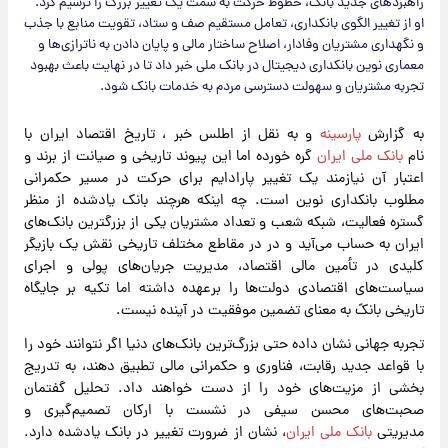
راهبردهای جدید بانک، خطوط حرکت به سمت یک تغییر بزرگ را ترسیم کرد.
او از تغییر الگوی بانکداری، تعامل مستقیم صف و ستاد، تقویت منابع با جذب
و نگهداری مشتریان وفادار، اصلاح ساختار مالی و پایان دادن به ناترازی‌ها و
معماری نوین بانکداری دیجیتال در بانک ملی خبر داد تا در نهایت باعث بهبود
تجربه مشتریان و سهولت دسترسی مردم به خدمات بانک شود.
به گزارش
پارسینه
و به نقل از اطلس خبر ، تاریخ اقتصاد ایران با
نام
بانک ملی ایران
گره خورده اما این پیوند تاریخی و صیانت از برند و
اعتبار آن نیازمند یک تغییر پارادایم برای حرکت در مسیر حکمرانی
مطلوب بانکداری نوین است. چه اینکه هرچند بانک یادشده از منظر
گستره فعالیت، شبکه شعب و تعداد مشتریان یکی از بزرگترین بانک‌های
ایران به حساب می‌آید و در در مقاطع مختلف تاریخی نقش یک بازیگر
کلیدی در تأمین مالی اقتصاد، مدیریت جریان‌های پولی و اجرای
سیاست‌های اقتصادی دولت‌ها را برعهده داشته اما تکیه بر جایگاه
تاریخی بانکً به معنای تضمین موفقیت در آینده نیست.
تجربه جهانی نشان داده حتی بزرگ‌ترین بانک‌های دنیا اگر نتوانند خود را
با قواعد جدید رقابت، فناوری و حکمرانی مالی تطبیق دهند، به تدریج
بخشی از مزیت‌های خود را از دست خواهند داد. تحلیل گفتمان
صحبت‌های محسن سیفی در نشست با ارکان تصمیم‌گیری و
مدیریتی
بانک ملی ایران
، نشان از ضرورت تغییر در بانک یادشده دارد.