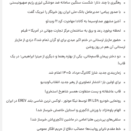
رهگیری با چند دلار؛ شکست سنگین سامانه ضد موشکی لیزری رژیم صهیونیستی
با صدور پیامی؛ مدیرعامل بانک ملی ایران روز خبرنگار را تبریک گفت
آشپز مشهور صداوسیما به کانادا مهاجرت کرد؟/ ویدئو
لحظه برخورد رعد و برق به ساختمان مرکز تجارت جهانی در آمریکا + فیلم
حضور مازیار لرستانی در ختم اکبر عبدی برای او گران تمام شد!/ دزدی از مازیار
لرستانی آن هم در روز روشن
دو دختر پیمان قاسم‌خانی، یکی از بهاره رهنما و دیگری از میترا ابراهیمی؛ در یک
قاب!
زمان‌بندی جدید شارژ کالابرگ مرداد ۱۴۰۵ اعلام شد
برای اولین بار؛ انتشار تصاویری از رهبر جدید انقلاب/ویدیو
قاب عاشقانه و پست متفاوت همسر شاهرخ استخری!
رونمایی خودرو IM LS۹ توسط نیکا موتور ، لوکس ترین شاسی بلند EREV در ایران
الهام پاوه‌نژاد با ورزش لاکچری و استایل خاصش خبرساز شد!
سلفی‌های پی‌درپی هلیا امامی در ماشین لاکچری‌اش خبرساز شد!
خط مقدم نابرابر روایت‌ها؛ مصائب دفاع از حریم افکار عمومی