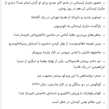
حضور مازیار لرستانی در ختم اکبر عبدی برای او گران تمام شد!/ دزدی از
۱۱ ساعت پیش
مازیار لرستانی آن هم در روز روشن
با قدرتمندترین و بادوام ترین تانک جهان آشنا
شوید+ فیلم
تصاویر جدید و دلبرانه از هدیه تهرانی در یک گلخانه
بازگشت مازیار لرستانی به تلویزیون
۱۱ ساعت پیش
سلفی‌های پی‌درپی هلیا امامی در ماشین لاکچری‌اش خبرساز شد!
قیمت طلا ۱۸عیار امروز شنبه ۱۷ مرداد ۱۴۰۵
+جدول
ترس نعیمه نظام‌دوست از بغل کردن دختری با استایل پسرانه/ویدیو
ماه‌چهره خلیلی با لباس عروس در کنار پارسا پیروزفر
۱۲ ساعت پیش
قیمت محصولات ایران‌خودرو و سایپا امروز شنبه
دو دختر پیمان قاسم‌خانی، یکی از بهاره رهنما و دیگری از میترا
۱۷ مرداد ۱۴۰۵
ابراهیمی؛ در یک قاب!
سحر دولتشاهی با این ویدئو بیشتر محبوب شد
گوگوش در دو سالگی و در کنار مادرش؛ سال ۱۳۳۱
الهام پاوه‌نژاد با ورزش لاکچری و استایل خاصش خبرساز شد!
این علائم یعنی کبدتان در خطر است