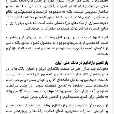
اقتصادی در بانک ملی ایران، ستون فکری و راهبردی پارادایم تغییر را
شکل می‌دهد چه اینکه در ادبیات بانکداری، حکمرانی صرفاً به معنای
ساختار مدیریتی نیست، بلکه به مجموعه فرآیندهای تصمیم‌گیری، نظام
پاسخگویی، توزیع اختیارات و ارتباط میان لایه‌های مختلف اشاره دارد.
تجربه بسیاری از بانک‌های بزرگ نشان داده است که حتی برخورداری از
منابع گسترده نیز نمی‌تواند ضعف در حکمرانی را جبران کند.
آنچه امروز در بانک ملی ایران قابل رصد است، پذیرش این واقعیت
است که بخشی از چالش‌های موجود نه محصول کمبود منابع، بلکه ناشی
از الگوهای تصمیم‌گیری و ساختارهای انباشته‌ای است که نیازمند بازنگری
هستند.
راز تغییر پارادایم در بانک ملی ایران
تحولات چند سال اخیر در صنعت بانکداری ایران و جهان، بانک‌ها را در
برابر واقعیتی تازه قرار داده، به نحوی که ظهور فین‌تک‌ها، بانکداری باز،
خدمات غیرحضوری، تحلیل داده‌های کلان و هوش مصنوعی موجب شده
مزیت‌های سنتی بانک‌ها به تدریج تضعیف شوند. در چنین شرایطی،
اندازه بزرگ سازمان دیگر تضمین‌کننده موفقیت نیست؛ بلکه گاه می‌تواند
به عاملی برای کندی تصمیم‌گیری و کاهش چابکی تبدیل شود.
از سوی دیگر، فشارهای ناشی از ناترازی، رقابت فشرده برای جذب منابع
و افزایش انتظارات مشتریان، فضای فعالیت بانک‌ها را پیچیده‌تر شده