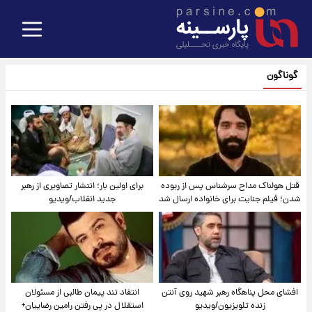
گوناگون
قتل هولناک مداح سرشناس پس از ربوده
برای اولین بار؛ انتشار تصاویری از رهبر
شدن؛ فیلم جنایت برای خانواده ارسال شد
جدید انقلاب/ویدیو
افشای محل پناهگاه‌ رهبر شهید روی آنتن
انتقاد تند پیمان طالبی از مسئولان
زنده تلویزیون/ویدیو
استقلال در پی رفتن رامین رضاییان+