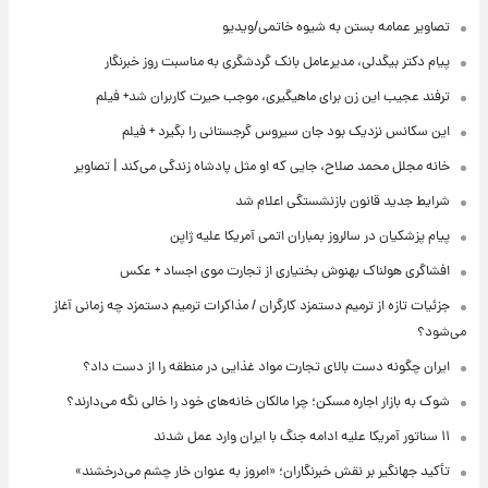
تصاویر عمامه بستن به شیوه خاتمی/ویدیو
پیام دکتر بیگدلی، مدیرعامل بانک گردشگری به مناسبت روز خبرنگار
ترفند عجیب این زن برای ماهیگیری، موجب حیرت کاربران شد+ فیلم
این سکانس نزدیک بود جان سیروس گرجستانی را بگیرد + فیلم
خانه مجلل محمد صلاح، جایی که او مثل پادشاه زندگی می‌کند | تصاویر
شرایط جدید قانون بازنشستگی اعلام شد
پیام پزشکیان در سالروز بمباران اتمی آمریکا علیه ژاپن
افشاگری هولناک بهنوش بختیاری از تجارت موی اجساد + عکس
جزئیات تازه از ترمیم دستمزد کارگران / مذاکرات ترمیم دستمزد چه زمانی آغاز
می‌شود؟
ایران چگونه دست بالای تجارت مواد غذایی در منطقه را از دست داد؟
شوک به بازار اجاره مسکن؛ چرا مالکان خانه‌های خود را خالی نگه می‌دارند؟
۱۱ سناتور آمریکا علیه ادامه جنگ با ایران وارد عمل شدند
تأکید جهانگیر بر نقش خبرنگاران؛ «امروز به عنوان خار چشم می‌درخشند»