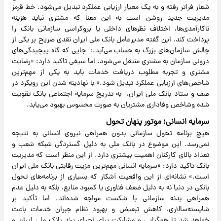
شعار فراتر رفته و به یک معیار ارزیابی عملکرد تبدیل می‌شود. خط قرمز
مدیریت جدید روشن است به این معنا که مشتری نباید هزینه
ناکارآمدی‌ها، اختلاف نظرهای داخلی یا بروکراسی سازمانی بانک را
پرداخت کند. این گفته مدیرعامل بانک ملی ایران نقدی صریح بر یکی از
چالش سازمان‌های بزرگ به حساب می‌آید.؛ جایی که گاه پیچیدگی‌های
درونی سازمان به مشتری منتقل می‌شود. اما سیفی تاکید دارد: «رضایت
مشتری و تجربه مطلوب دریافت خدمات باید به یکی از مهم‌ترین
شاخص‌های ارزیابی عملکرد تبدیل شود.» با نهادینه شدن این رویکرد در
صف و ستاد بانک ملی ایران، به تدریج سرمایه اجتماعی بانک تقویت
شده وشاخص وفاداری مشتریان به صورت محسوس بهبود می‌یابد.
سرمایه انسانی؛ موتور پنهان تحول
هیچ برنامه تحول سازمانی بدون همراهی نیروی انسانی به نتیجه
نمی‌رسد. این موضوع در بانک ملی به دلیل گستردگی شبکه شعب و
تعداد بالای کارکنان اهمیت بیشتری دارد. از این منظر است که مدیریت
بانک تاکید دارد: «سرمایه انسانی مهم‌ترین مزیت رقابتی بانک ملی ایران
است.» نشانه‌ای از این واقعیت آشکار که بسیاری از برنامه‌های تحول
بانکی در دنیا نه به دلیل ضعف فناوری یا کمبود منابع، بلکه به دلیل عدم
همراهی بدنه سازمانی با شکست مواجه شده‌اند. اما تأکید بر
شایسته‌سالاری، کاهش تبعیض و بهبود نظام جبران خدمات باعث
خواهد شد تا همگرایی و مشارکت برای احیای برند بانک ملی ایران و