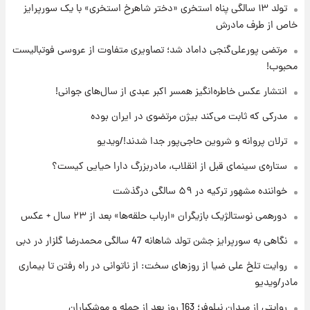
تولد ۱۳ سالگی پناه استخری «دختر شاهرخ استخری» با یک سورپرایز
۲۰ ساعت پیش
خاص از طرف مادرش
فال حافظ دوشنبه ۱۹ مرداد ماه ۱۴۰۵
مرتضی پورعلی‌گنجی داماد شد؛ تصاویری متفاوت از عروسی فوتبالیست
محبوب!
۲۱ ساعت پیش
انتشار عکس خاطره‌انگیز همسر اکبر عبدی از سال‌های جوانی!
فال قهوه روزانه دوشنبه ۱۹ مرداد ماه ۱۴۰۵
مدرکی که ثابت می‌کند بیژن مرتضوی در ایران بوده
ترلان پروانه و شروین حاجی‌پور جدا شدند!/ویدیو
۲۲ ساعت پیش
ستاره‌ی سینمای قبل از انقلاب، مادربزرگ دارا حیایی کیست؟
فال روزانه واقعی دوشنبه ۱۹ مرداد ۱۴۰۵
خواننده مشهور ترکیه در ۵۹ سالگی درگذشت
دورهمی نوستالژیک بازیگران «ارباب حلقه‌ها» بعد از ۲۳ سال + عکس
۱ روز پیش
محل کشف جسد حمیدرضا رجب‌زاده مشخص
نگاهی به سورپرایز جشن تولد شاهانه 47 سالگی محمدرضا گلزار در دبی
شد
روایت تلخ علی ضیا از روزهای سخت: از ناتوانی در راه رفتن تا بیماری
مادر/ویدیو
روایتی از میدان نیلوفر؛ 163 روز بعد از حمله و موشکباران