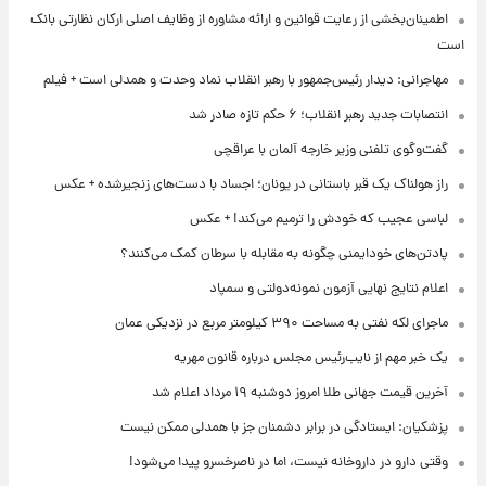
اطمینان‌بخشی از رعایت قوانین و ارائه مشاوره از وظایف اصلی ارکان نظارتی بانک
است
مهاجرانی: دیدار رئیس‌جمهور با رهبر انقلاب نماد وحدت و همدلی است + فیلم
انتصابات جدید رهبر انقلاب؛ ۶ حکم تازه صادر شد
گفت‌وگوی تلفنی وزیر خارجه آلمان با عراقچی
راز هولناک یک قبر باستانی در یونان؛ اجساد با دست‌های زنجیرشده + عکس
لباسی عجیب که خودش را ترمیم می‌کند! + عکس
پادتن‌های خودایمنی چگونه به مقابله با سرطان کمک می‌کنند؟
اعلام نتایج نهایی آزمون نمونه‌دولتی و سمپاد
ماجرای لکه نفتی به مساحت ۳۹۰ کیلومتر مربع در نزدیکی عمان
یک خبر مهم از نایب‌رئیس مجلس درباره قانون مهریه
آخرین قیمت جهانی طلا امروز دوشنبه ۱۹ مرداد اعلام شد
پزشکیان: ایستادگی در برابر دشمنان جز با همدلی ممکن نیست
وقتی دارو در داروخانه نیست، اما در ناصرخسرو پیدا می‌شود!