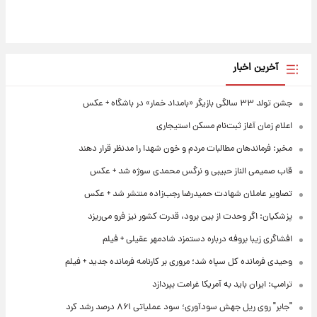
آخرین اخبار
جشن تولد ۳۳ سالگی بازیگر «بامداد خمار» در باشگاه + عکس
اعلام زمان آغاز ثبت‌نام مسکن استیجاری
مخبر: فرماندهان مطالبات مردم و خون شهدا را مدنظر قرار دهند
قاب صمیمی الناز حبیبی و نرگس محمدی سوژه شد + عکس
تصاویر عاملان شهادت حمیدرضا رجب‌زاده منتشر شد + عکس
پزشکیان: اگر وحدت از بین برود، قدرت کشور نیز فرو می‌ریزد
افشاگری زیبا بروفه درباره دستمزد شادمهر عقیلی + فیلم
وحیدی فرمانده کل سپاه شد؛ مروری بر کارنامه فرمانده جدید + فیلم
ترامپ: ایران باید به آمریکا غرامت بپردازد
"جابر" روی ریل جهش سودآوری؛ سود عملیاتی ۸۶۱ درصد رشد کرد