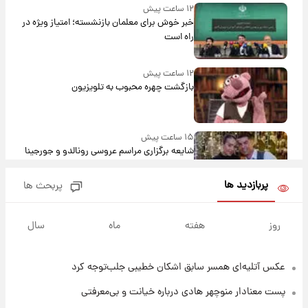
۱۲ ساعت پیش
خبر خوش برای معلمان بازنشسته؛ امتیاز ویژه در
راه است
۱۲ ساعت پیش
بازگشت چهره محبوب به تلویزیون
۱۵ ساعت پیش
شایعه برگزاری مراسم عروسی رونالدو و جورجینا
باعث شد یک اتفاق جالب رخ دهد.
پربازدید ها
پربحث ها
۱۵ ساعت پیش
قیمت طلا و سکه امروز دوشنبه ۱۹ مرداد ۱۴۰۵
روز
هفته
ماه
سال
عکس‌ آتلیه‌ای همسر سابق اشکان خطیبی جلب‌توجه کرد
۲۳ ساعت پیش
پیش‌ بینی قیمت دلار دوشنبه ۱۹ مرداد ۱۴۰۵
پست معنادار منوچهر هادی درباره خیانت و بی‌معرفتی