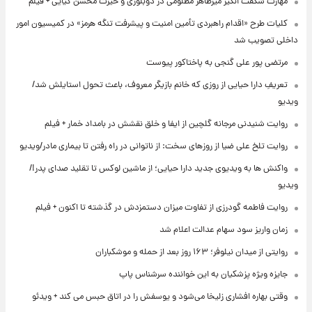
مهارت شگفت انگیز میرطاهر مظلومی در دوبلوری و حیرت محسن کیایی + فیلم
کلیات طرح «اقدام راهبردی تأمین امنیت و پیشرفت تنگه هرمز» در کمیسیون امور
داخلی تصویب شد
مرتضی پور علی گنجی به پاختاکور پیوست
تعریفِ دارا حیایی از روزی که خانم بازیگر معروف، باعث تحول استایلش شد/
ویدیو
روایت شنیدنی مرجانه گلچین از ایفا و خلق نقشش در بامداد خمار + فیلم
روایت تلخ علی ضیا از روزهای سخت: از ناتوانی در راه رفتن تا بیماری مادر/ویدیو
واکنش ها به ویدیوی جدید دارا حیایی؛ از ماشین لوکس تا تقلید صدای پدر!/
ویدیو
روایت فاطمه گودرزی از تفاوت میزان دستمزدش در گذشته تا اکنون + فیلم
زمان واریز سود سهام عدالت اعلام شد
روایتی از میدان نیلوفر؛ ۱۶۳ روز بعد از حمله و موشکباران
جایزه ویژه پزشکیان به این خواننده سرشناس پاپ
وقتی بهاره افشاری زلیخا می‌شود و یوسفش را در اتاق حبس می کند + ویدئو