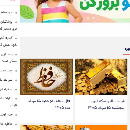
این مناطق
پزشکیان: 
برق بسیار ک
کنایه قال
خود عمل کن
جره
رصد این 
ممکن است
چت متنی نا
شرایط تفا
سعید عزت
نظرات شن
قیمت طلا و سکه امروز
فال حافظ پنجشنبه ۱۵ مرداد
فیلم
پنجشنبه ۱۵ مرداد ۱۴۰۵
ماه ۱۴۰۵
متن اولی
خاطره جال