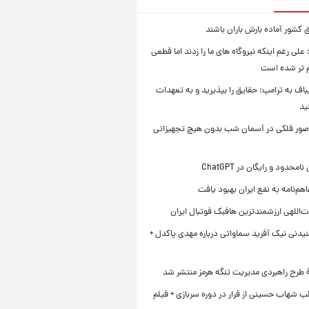
 کشور آماده بارش باران باشند
علی رغم اینکه نیروگاه های ما را زدند اما قطعی
م تر شده است
یباف به ترامپ: حقایق را بپذیرید و به تعهدات
ید
صور فلکی در آسمان شب بدون هیچ تجهیزاتی
محدود و رایگان در ChatGPT
هم‌نامه به نفع ایران بهبود یافت
‌اللهی ارزشمندترین هافبک فوتبال ایران
یدنی نیک آفرید سماواتی درباره مهدی پاکدل +
ۀ طرح راهبردی مدیریت تنگه هرمز منتشر شد
ب شهاب حسینی از فرار در دوره سربازی + فیلم