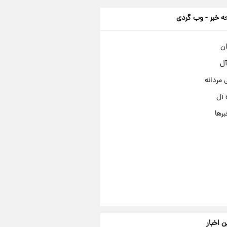
 خبر - وب گردی
ان
آل
مردانه
 آل
برها
ن اخبار