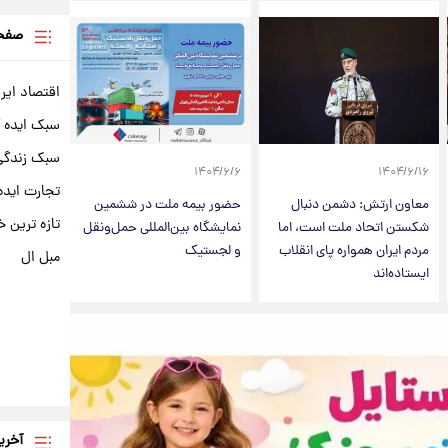
صفحه
اقتصاد ایر
سبک ایده 
سبک زندگی 
۱۴۰۴/۶/۶
۱۴۰۴/۶/۱۶
تجارت ایده
معاون ارتش: دشمن دنبال
حضور بیمه ملت در ششمین
تازه ترین خ
شکستن اتحاد ملت است، اما
نمایشگاه بین‌المللی حمل‌ونقل
مردم ایران همواره پای انقلاب
و لجستیک
مبل ال
ایستاده‌اند
آخری