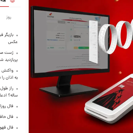
روز
بازیگر ف
عکس
پربازدید 
واکنش س
به اذان را 
ساله؟ ادعا
فال روزانه و
فال حافظ پنجشنب
فال قهوه روزان