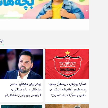
پن
شماره پیراهن خریدهای جدید
پیش‌بینی جنجالی احسان
پرسپولیس اعلام شد؛ تیکدری،
علیخانی درباره میثاقی و
محبی و سرگیف با اعداد ویژه
فردوسی پور وایرال شد+فیلم