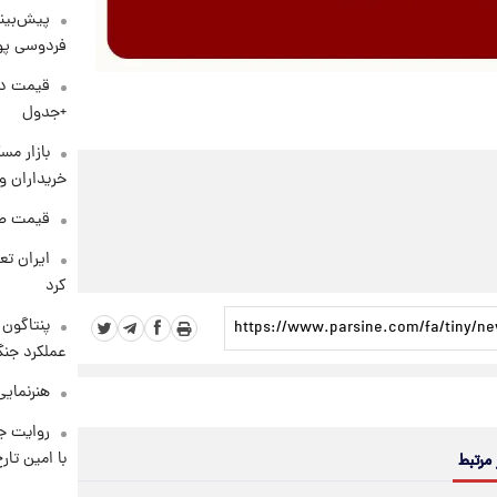
پیش‌بینی
فردوسی پور
+جدول
بازار مس
خریداران و
قیمت طلا و 
کرد
عملکرد جنگ
هنرنمایی
روایت ج
با امین تار
 مرتبط