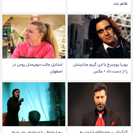
ظاهر شد
پوریا پورسرخ با این گریم جذابیتش
استایل جالب سوپرمدل روس در
را از دست داد + عکس
اصفهان
کارگردانی پروژه ۱۵۰میلیاردی به
رویا نونهالی با «روشنایی‌شب» به