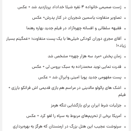
۲۳ ساعت پیش
ژست صمیمی خانواده ۴ نفره شیلا خداداد پربازدید شد + عکس
کار استقلال و رامین رضاییان رسما تمام شد +
عکس / خداحافظی صمیمانه آبی ها با رامین!
تصاویر متفاوت یاسمین شجریان در کنار پدرش+ عکس
فقیهه سلطانی و افسانه چهره‌آزاد در فیلم جدید بهاره رهنما
۱ روز پیش
آتش اختلاف در اینستاگرام؛ تمجید از حردانی به
آقای مجریِ دوران کودکی خیلی‌ها با یک پست متفاوت؛ «غمگینم بسیار
مذاق رضاییان خوش نیامد+عکس
زیاد»!
زمان پخش «مرد سه هزار چهره» مشخص شد
۱ روز پیش
پروین اعتصامی در دوران نوجوانی؛ اواخر دهه
قدرت نمایی نوید محمدزاده به سبک بروس لی + عکس
۱۲۹۰ شمسی
پست مفهومی جدید پویا امینی وایرال شد + عکس
۱ روز پیش
اشک های پائولو مالدینی در مراسم هم بازی قدیمی اش فرانکو بارزی +
قدرت‌نمایی نظامی چین؛ بمب‌افکن حامل موشک
فیلم
هسته‌ای در آسمان ظاهر شد
جزئیات شرط ایران برای بازگشایی تنگه هرمز
آمریکا برخی از تحریم‌های مربوط به سپاه را لغو کرد + عکس
سرنوشت عجیب این هتل بزرگ در ارمنستان که هرگز به بهره‌برداری