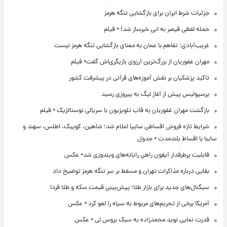
جزئیات شرط ایران برای بازگشایی تنگه هرمز
حمله لفظی قیصر به ابی خبرساز شد! + فیلم
غریب‌آبادی: تفاهم با عمان به معنای بازگشایی تنگه هرمز نیست
مهران غفوریان از بزرگ‌ترین آرزوی بازیگری‌اش گفت+ فیلم
تاکید پزشکیان بر نقش آموزه‌های قرآنی در پیشرفت کشور
پرسپولیس پیش از آغاز لیگ به پیروزی رسید
بازگشت مهران غفوریان به قاب تلویزیون با سریالی نوستالژیک + فیلم
شرایط تازه فروش اقساطی سایپا اعلام شد؛ شاهین، کوییک، اطلس، سهند و
ساینا با اقساط بلندمدت + جدول
قابلیت پرطرفدار آیفون راهی رایانه‌های ویندوزی شد+ عکس
بقایی درباره مذاکرات تهران و مسقط بر سر تنگه هرمز توضیح داد
سیگنال‌های جدید برای بازار طلا؛ پیش‌بینی قیمت سکه و طلا فردا
آمریکا برخی از تحریم‌های مربوط به سپاه را لغو کرد + عکس
قدرت نمایی نوید محمدزاده به سبک بروس لی + عکس