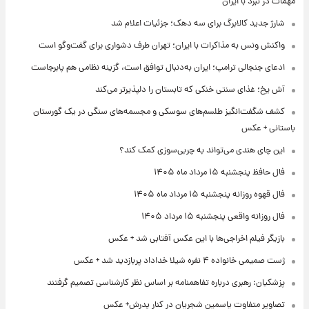
مهمات در نبرد با ایران
شارژ جدید کالابرگ برای سه دهک؛ جزئیات اعلام شد
واکنش ونس به مذاکرات با ایران؛ تهران طرف دشواری برای گفت‌وگو است
ادعای جنجالی ترامپ؛ ایران به‌دنبال توافق است، گزینه نظامی هم پابرجاست
آش یخ؛ غذای سنتی خنکی که تابستان را دلپذیرتر می‌کند
کشف شگفت‌انگیز طلسم‌های سوسکی و مجسمه‌های سنگی در یک گورستان
باستانی + عکس
این چای هندی می‌تواند به چربی‌سوزی کمک کند؟
فال حافظ پنجشنبه ۱۵ مرداد ماه ۱۴۰۵
فال قهوه روزانه پنجشنبه ۱۵ مرداد ماه ۱۴۰۵
فال روزانه واقعی پنجشنبه ۱۵ مرداد ۱۴۰۵
بازیگر فیلم اخراجی‌ها با این عکس آفتابی شد + عکس
ژست صمیمی خانواده ۴ نفره شیلا خداداد پربازدید شد + عکس
پزشکیان: رهبری درباره تفاهمنامه بر اساس نظر کارشناسی تصمیم گرفتند
تصاویر متفاوت یاسمین شجریان در کنار پدرش+ عکس