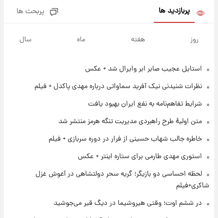
پربازدید ها
پربحث ها
۱ روز پیش
جزئیات فعال‌سازی «کیف پول ایران» اعلام
روز
هفته
ماه
سال
شد+فیلم
استایل عجیب صابر ابر وایرال شد + عکس
۱ روز پیش
تغییر تند قیمت محصولات ایران‌خودرو و سایپا
نظرات شنیدنی نیک آفرید سماواتی درباره مهدی پاکدل + فیلم
امروز پنجشنبه ۱۵ مرداد ۱۴۰۵ +جدول
شرایط تفاهم‌نامه به نفع ایران بهبود یافت
۱ روز پیش
متن اولیۀ طرح راهبردی مدیریت تنگه هرمز منتشر شد
قیمت طلا و سکه امروز پنجشنبه ۱۵ مرداد ۱۴۰۵
خاطره جالب شهاب حسینی از فرار در دوره سربازی + فیلم
استوری مهدی طارمی برای ستاره اینتر + عکس
۱ روز پیش
شارژ جدید کالابرگ برای سه دهک؛ جزئیات اعلام
لحظه احساسی دو بازیگر؛ گریه سحر دولتشاهی در آغوش غزل
شد
شاکری+فیلم
در ششم اوت؛ وقتی هیروشیما در دیگ قیر می‌جوشید
۱ روز پیش
شرایط تازه فروش اقساطی سایپا اعلام شد؛