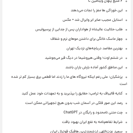
۶ منبع پنهان ویتامین C
این خوراکی ها مغز را نجات می‌دهند
استایل عجیب صابر ابر وایرال شد + عکس
طلب حلالیت عالیشاه از هواداران پس از جدایی از پرسپولیس
چهار ماسک خانگی برای داشتن موهای نرم و شفاف
بهترین مقاصد دریاچه‌های نزدیک تهران
در ششم اوت؛ وقتی هیروشیما در دیگ قیر می‌جوشید
این مناطق کشور آماده بارش باران باشند
پزشکیان: علی رغم اینکه نیروگاه های ما را زدند اما قطعی برق بسیار کم تر شده
است
کنایه قالیباف به ترامپ: حقایق را بپذیرید و به تعهدات خود عمل کنید
رصد این صور فلکی در آسمان شب بدون هیچ تجهیزاتی ممکن است
چت متنی نامحدود و رایگان در ChatGPT
شرایط تفاهم‌نامه به نفع ایران بهبود یافت
سعید عزت‌اللهی ارزشمندترین هافبک فوتبال ایران