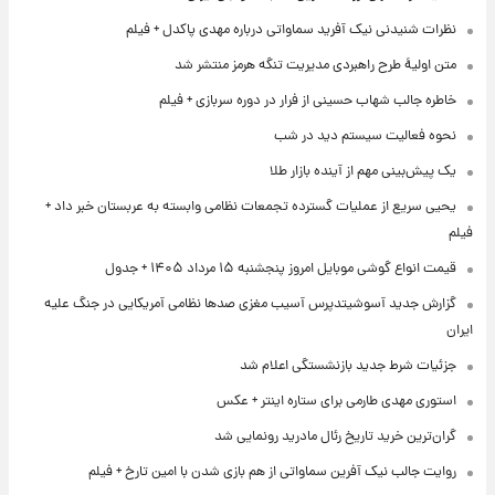
نظرات شنیدنی نیک آفرید سماواتی درباره مهدی پاکدل + فیلم
متن اولیۀ طرح راهبردی مدیریت تنگه هرمز منتشر شد
خاطره جالب شهاب حسینی از فرار در دوره سربازی + فیلم
نحوه فعالیت سیستم دید در شب
یک پیش‌بینی مهم از آینده بازار طلا
یحیی سریع از عملیات گسترده تجمعات نظامی وابسته به عربستان خبر داد +
فیلم
قیمت انواع گوشی موبایل امروز پنجشنبه ۱۵ مرداد ۱۴۰۵ + جدول
گزارش جدید آسوشیتدپرس آسیب مغزی صدها نظامی آمریکایی در جنگ علیه
ایران
جزئیات شرط جدید بازنشستگی اعلام شد
استوری مهدی طارمی برای ستاره اینتر + عکس
گران‌ترین خرید تاریخ رئال مادرید رونمایی شد
روایت جالب نیک آفرین سماواتی از هم بازی شدن با امین تارخ + فیلم