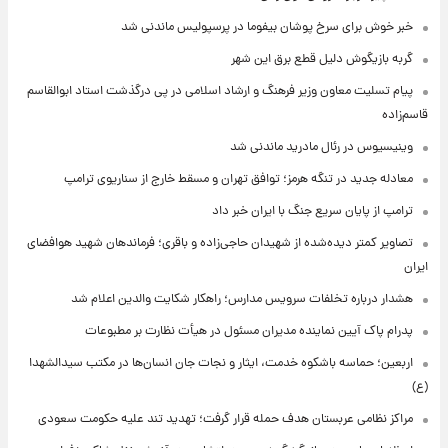
خبر خوش برای سرخ پوشان بیفوما در پرسپولیس ماندنی شد
گربه بازیگوش دلیل قطع برق این شهر
پیام تسلیت معاون وزیر فرهنگ و ارشاد اسلامی در پی درگذشت استاد ابوالقاسم
قاسم‌زاده
وینیسیوس در رئال مادرید ماندنی شد
معادله جدید در تنگه هرمز؛ توافق تهران و مسقط خارج از سناریوی ترامپ
ترامپ از پایان سریع جنگ با ایران خبر داد
تصاویر کمتر دیده‌شده از شهیدان حاجی‌زاده و باقری؛ فرماندهان شهید هوافضای
ایران
هشدار درباره تخلفات سرویس مدارس؛ راهکار شکایت والدین اعلام شد
پدرام پاک آیین نماینده مدیران مسئول در هیأت نظارت بر مطبوعات
اربعین؛ حماسه باشکوه خدمت، ایثار و نجات جان انسان‌ها در مکتب سیدالشهدا
(ع)
مراکز نظامی عربستان هدف حمله قرار گرفت؛ تهدید تند علیه حکومت سعودی