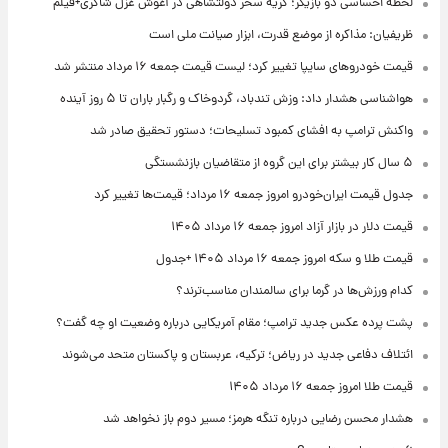
لحظه احساسی دو بازیگر؛ گریه سحر دولتشاهی در آغوش غزل شاکری+فیلم
ظریفیان: مذاکره از موضع قدرت، ابزار صیانت ملی است
قیمت خودروهای سایپا تغییر کرد؛ لیست قیمت جمعه ۱۶ مرداد منتشر شد
هواشناسی هشدار داد: وزش تندباد، گردوخاک و رگبار باران تا ۵ روز آینده
واکنش ترامپ به افشای کمبود تسلیحات؛ دستور تحقیق صادر شد
۵ سال کار بیشتر برای این گروه از متقاضیان بازنشستگی
جدول قیمت ایران‌خودرو امروز جمعه ۱۶ مرداد؛ قیمت‌ها تغییر کرد
قیمت دلار در بازار آزاد امروز جمعه ۱۶ مرداد ۱۴۰۵
قیمت طلا و سکه امروز جمعه ۱۶ مرداد ۱۴۰۵ +جدول
کدام ورزش‌ها در گرما برای سالمندان مناسب‌ترند؟
پشت پرده عکس جدید ترامپ؛ مقام آمریکایی درباره وضعیت او چه گفت؟
ائتلاف دفاعی جدید در ریاض؛ ترکیه، عربستان و پاکستان متحد می‌شوند
قیمت طلا امروز جمعه ۱۶ مرداد ۱۴۰۵
هشدار محسن رضایی درباره تنگه هرمز؛ مسیر دوم باز نخواهد شد