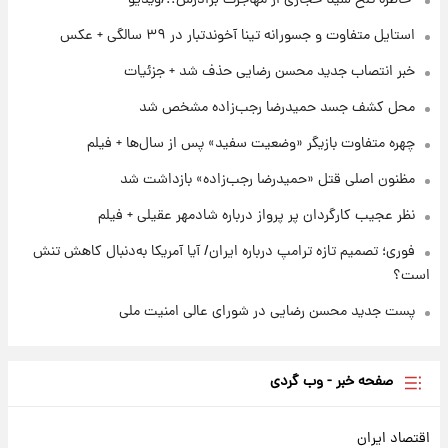
ملی
استایل متفاوت و جسورانه تینا آخوندتبار در ۳۹ سالگی + عکس
۱ روز پیش
خبر انتصاب جدید محسن رضایی حذف شد + جزئیات
آتش‌سوزی در لوناپارک شیراز؛ آخرین وضعیت
خزندگان خطرناک پس از حادثه
محل کشف جسد حمیدرضا رجب‌زاده مشخص شد
چهره متفاوت بازیگر «وضعیت سفید» پس از سال‌ها + فیلم
مظنون اصلی قتل «حمیدرضا رجب‌زاده» بازداشت شد
نظر عجیب کارگردان پر پرواز درباره شادمهر عقیلی + فیلم
فوری؛ تصمیم تازه ترامپ درباره ایران/ آیا آمریکا به‌دنبال کاهش تنش
است؟
پست جدید محسن رضایی در شورای عالی امنیت ملی
صفحه خبر - وب گردی
اقتصاد ایران