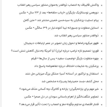
واکنش قالیباف به انتصاب ذوالقدر به‌عنوان مشاور سیاسی رهبر انقلاب
دورهمی نوستالژیک بازیگران «ارباب حلقه‌ها» بعد از ۲۳ سال + عکس
پیام تسلیت پزشکیان به سیدحسن خمینی منتشر شد + متن کامل
استایل متفاوت و جسورانه تینا آخوندتبار در ۳۹ سالگی + عکس
ذوالقدر مشاور سیاسی رهبر انقلاب شد
ظهور میکرودراماها و تحول زبان تصویر در عصر ارتباطات دیجیتال
فوری؛ تصمیم تازه ترامپ درباره ایران/ آیا آمریکا به‌دنبال کاهش تنش است؟
چهره متفاوت بازیگر «وضعیت سفید» پس از سال‌ها + فیلم
پزشکیان به شایعات اختلاف درباره تفاهم‌نامه پاسخ داد
استقلال و تراکتور در آستانه آسیا؛ مشکل بزرگ میزبانی حل نشد
محل کشف جسد حمیدرضا رجب‌زاده مشخص شد
خبر مهم برای یارانه‌بگیران؛ یارانه و کالابرگ چه کسانی حذف می‌شود؟
تصاویر شگفت‌انگیز از اهرام باستانی سودان در دل صحرا + عکس
فشار اقتصادی مداوم چگونه مغز و اعصاب را تحت تأثیر قرار می‌دهد؟