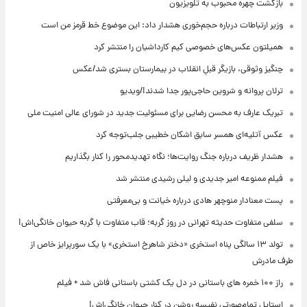
بازگشت چهره محبوب به تلویزیون
وزیر ارتباطات درباره حجم‌خوری هشدار داد: این موضوع خط قرمز من است
همیلتون عکس‌های خصوصی کیم‌ کارداشیان را منتشر کرد
چنگیز وثوقی، بازیگر قبلِ انقلاب در بیمارستان بستری شد/عکس
ترلان پروانه و شروین حاجی‌پور جدا شدند!/ویدیو
تبریک عارف به محسن رضایی برای مسئولیت جدید در شورای عالی امنیت ملی
عکس‌ آتلیه‌ای همسر سابق اشکان خطیبی جلب‌توجه کرد
هشدار ظریف درباره جنگ روایت‌ها؛ نگاه تهدیدمحور را کنار بگذاریم
فیلم ممنوعه امیر جدیدی و لیلی رشیدی منتشر شد
پست معنادار منوچهر هادی درباره خیانت و بی‌معرفتی
سلفی متفاوت حدیثه تهرانی در روز گربه؛ قاب متفاوت با گربه حیوان خانگی‌اش!
تولد ۱۳ سالگی پناه استخری «دختر شاهرخ استخری» با یک سورپرایز خاص از
طرف مادرش
راز ۱۰۰ خمره های باستانی در دل یک کشتی باستانی فاش شد + فیلم
استایل تمام‌صورتی نفیسه روشن در کنار حیوان خانگی‌اش!