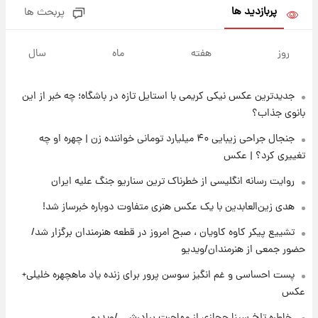
پربازدید ها
پربحث ها
۱۶ ساعت پیش
ارزش سهام عدالت برای امروز ۱۸ مرداد ۱۴۰۵ +
روز
هفته
ماه
سال
جدول
جدیدترین عکس نیکی کریمی با استایل تازه در باشگاه؛ چه خبر از این
۱۵ ساعت پیش
تصاویر شگفت‌انگیز از اهرام باستانی سودان در
بانوی جذاب؟
دل صحرا + عکس
جنجال جراحی زیبایی ۴۰ میلیارد تومانی خواننده زن | چهره او چه
تغییری کرد؟ | عکس
۱۸ ساعت پیش
زمان برگزاری دربی ۱۰۷ اعلام شد؟
روایت رسانه انگلیسی از خطرناک ترین سناریو جنگ علیه ایران
هدی زین‌العابدین با یک عکس هنری متفاوت دوباره خبرساز شد!
۱۹ ساعت پیش
تشییع پیکر کاوه کاویان ، صبح امروز در قطعه هنرمندان برگزار شد/
خبر انتصاب جدید محسن رضایی حذف شد +
حضور جمعی از هنرمندان/ویدیو
جزئیات
پست احساسی و غم انگیز سوسن پرور برای زنده یاد ماهچهره خلیلی+
عکس
۲۰ ساعت پیش
پست جدید محسن رضایی در شورای عالی امنیت
⁨ خاطره تلخ سینا حجازی از مهاجرت برادرش../ویدیو