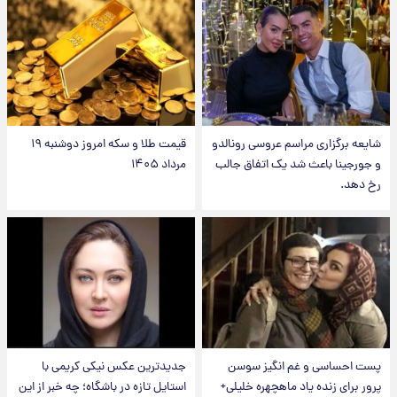
شایعه برگزاری مراسم عروسی رونالدو
قیمت طلا و سکه امروز دوشنبه ۱۹
و جورجینا باعث شد یک اتفاق جالب
مرداد ۱۴۰۵
رخ دهد.
پست احساسی و غم انگیز سوسن
جدیدترین عکس نیکی کریمی با
پرور برای زنده یاد ماهچهره خلیلی+
استایل تازه در باشگاه؛ چه خبر از این