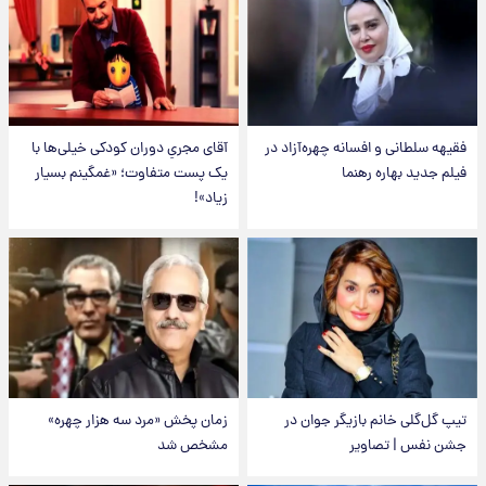
فقیهه سلطانی و افسانه چهره‌آزاد در
آقای مجریِ دوران کودکی خیلی‌ها با
فیلم جدید بهاره رهنما
یک پست متفاوت؛ «غمگینم بسیار
زیاد»!
تیپ گل‌گلی خانم بازیگر جوان در
زمان پخش «مرد سه هزار چهره»
جشن نفس | تصاویر
مشخص شد