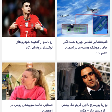
قدرت‌نمایی نظامی چین؛ بمب‌افکن
رونالدو از گنجینه خودروهای
حامل موشک هسته‌ای در آسمان
لوکسش رونمایی کرد
ظاهر شد
پوریا پورسرخ با این گریم جذابیتش
استایل جالب سوپرمدل روس در
را از دست داد + عکس
اصفهان