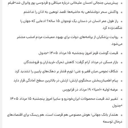
پیش‌بینی جنجالی احسان علیخانی درباره میثاقی و فردوسی پور وایرال شد+فیلم
واکنش سحر دولتشاهی به حاشیه‌ها: قصد توهین به اذان را نداشتم
راز طول عمر انسان در دستان یک نوجوان ۱۵ ساله؟ ادعایی که جهان را
شگفت‌زده کرد
روایت پزشکیان از برنامه‌های دولت برای بهبود معیشت مردم امشب منتشر
می‌شود
قیمت گوشت قرمز امروز پنجشنبه ۱۵ مرداد ۱۴۰۵ +جدول
بازار مسکن در مرداد آرام گرفت؛ کاهش تحرک خریداران و فروشندگان
شکاف نجومی میان فقیر و غنی؛ تورم فشار بر دهک‌های پایین را تشدید کرد
پیام اطمینان‌بخش سخنگوی ارتش: ارتش در بالاترین سطح آمادگی قرار دارد
عرضه اولیه «احیا۱» ۱۹ مرداد در فرابورس
تغییر تند قیمت محصولات ایران‌خودرو و سایپا امروز پنجشنبه ۱۵ مرداد ۱۴۰۵
+جدول
هشدار بانک جهانی؛ هوش مصنوعی هم فرصت است، هم ریسک برای اقتصادهای
درحال توسعه