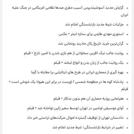
گزارش جدید آسوشیتدپرس آسیب مغزی صدها نظامی آمریکایی در جنگ علیه
ایران
جزئیات شرط جدید بازنشستگی اعلام شد
استوری مهدی طارمی برای ستاره اینتر + عکس
گران‌ترین خرید تاریخ رئال مادرید رونمایی شد
روایت جالب نیک آفرین سماواتی از هم بازی شدن با امین تارخ + فیلم
یک روایت جالب از زبان بدن و انواع لبخند + فیلم
بهره گیری از معماری ایرانی در طرح های ایتالیایی برا مقابله با گرما
پادشاه کوه ها در منظومه شمسی / اورست در برابر این هیولا یک شوخی است +
فیلم
هنرنمایی روزبه حصاری آن هم بدون بدلکار + فیلم
آوای موسیقی اوشین در تهران توسط سفیر ژاپن نواخته شد + فیلم
دادستان تهران از توقیف گسترده اموال شرکت‌های تراستی خبر داد
تغییر در شرایط بازنشستگی؛ شرط جدید اعلام شد