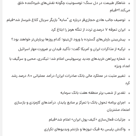
شاهکار طبیعت در دل سنگ؛ تومسونیت چگونه نقش‌های خیره‌کننده خلق
می‌کند؟+فیلم
توصیف جالب هادی حجازی‌فر درباره ی "سایه" بازیگر سریال کلاغ خبرساز شد+فیلم
ایران تعرفه ۷ درصدی تردد از تنگه هرمز را ابلاغ کرد
پیش‌بینی بارش‌های گسترده با ورود ال‌نینو؛ کدام روزها پربارش‌تر خواهند بود؟
ترکیه از مذاکرات ایران و آمریکا گفت؛ تأکید فیدان بر ضرورت مهار اسرائیل
شماره پیراهن خریدهای جدید پرسپولیس اعلام شد؛ تیکدری، محبی و سرگیف با
اعداد ویژه
تغییر مثبت در عملکرد مالی بانک صادرات ایران/ درآمد عملیاتی ۸۰ درصد رشد
کرد
تقدیر از شعب برتر منطقه هفت بانک سرمایه
اجرای برنامه تحول بانک با تمرکز بر منابع پایدار، درآمدهای کارمزدی و بازسازی
اعتماد مشتریان
جزئیات فعال‌سازی «کیف پول ایران» اعلام شد+فیلم
واکنش پلیس به فیک نیوزها و بازنشر ویدیوهای تکراری