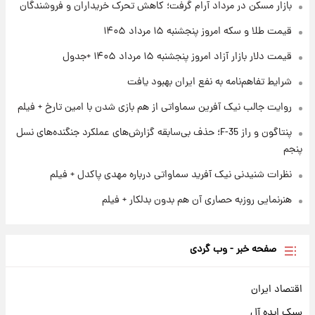
بازار مسکن در مرداد آرام گرفت؛ کاهش تحرک خریداران و فروشندگان
ارزش سهام عدالت برای امروز چهارشنبه ۱۴ مرداد
+ جدول
قیمت طلا و سکه امروز پنجشنبه ۱۵ مرداد ۱۴۰۵
قیمت دلار بازار آزاد امروز پنجشنبه ۱۵ مرداد ۱۴۰۵ +جدول
۱ روز پیش
آغاز طرح جدید فروش مشارکت در تولید سایپا؛
شرایط تفاهم‌نامه به نفع ایران بهبود یافت
نام خودرو، مبلغ پیش پرداخت و زمان تحویل |
سود مشارکت چند درصد است؟
روایت جالب نیک آفرین سماواتی از هم بازی شدن با امین تارخ + فیلم
پنتاگون و راز F-35؛ حذف بی‌سابقه گزارش‌های عملکرد جنگنده‌های نسل
پنجم
نظرات شنیدنی نیک آفرید سماواتی درباره مهدی پاکدل + فیلم
هنرنمایی روزبه حصاری آن هم بدون بدلکار + فیلم
صفحه خبر - وب گردی
اقتصاد ایران
سبک ایده آل