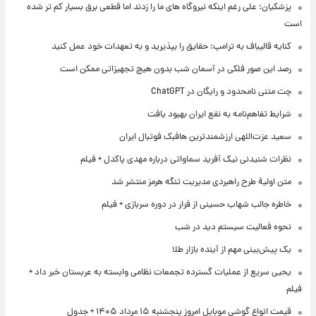
پزشکیان: علی رغم اینکه نیروگاه های ما را زدند اما قطعی برق بسیار کم تر شده
است
کنایه قالیباف به ترامپ: حقایق را بپذیرید و به تعهدات خود عمل کنید
رصد این صور فلکی در آسمان شب بدون هیچ تجهیزاتی ممکن است
چت متنی نامحدود و رایگان در ChatGPT
شرایط تفاهم‌نامه به نفع ایران بهبود یافت
سعید عزت‌اللهی ارزشمندترین هافبک فوتبال ایران
نظرات شنیدنی نیک آفرید سماواتی درباره مهدی پاکدل + فیلم
متن اولیۀ طرح راهبردی مدیریت تنگه هرمز منتشر شد
خاطره جالب شهاب حسینی از فرار در دوره سربازی + فیلم
نحوه فعالیت سیستم دید در شب
یک پیش‌بینی مهم از آینده بازار طلا
یحیی سریع از عملیات گسترده تجمعات نظامی وابسته به عربستان خبر داد +
فیلم
قیمت انواع گوشی موبایل امروز پنجشنبه ۱۵ مرداد ۱۴۰۵ + جدول