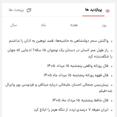
شاهین، کوییک، اطلس، سهند و ساینا با اقساط
بلندمدت + جدول
پربازدید ها
پربحث ها
۱ روز پیش
سیگنال‌های جدید برای بازار طلا؛ پیش‌بینی
روز
هفته
ماه
سال
قیمت سکه و طلا فردا
واکنش سحر دولتشاهی به حاشیه‌ها: قصد توهین به اذان را نداشتم
۲۲ ساعت پیش
فال حافظ پنجشنبه ۱۵ مرداد ماه ۱۴۰۵
راز طول عمر انسان در دستان یک نوجوان ۱۵ ساله؟ ادعایی که جهان
را شگفت‌زده کرد
۲۳ ساعت پیش
فال روزانه واقعی پنجشنبه ۱۵ مرداد ۱۴۰۵
فال قهوه روزانه پنجشنبه ۱۵ مرداد ماه ۱۴۰۵
فال قهوه روزانه پنجشنبه ۱۵ مرداد ماه ۱۴۰۵
پیش‌بینی جنجالی احسان علیخانی درباره میثاقی و فردوسی پور وایرال
۱ روز پیش
شد+فیلم
فال روزانه واقعی پنجشنبه ۱۵ مرداد ۱۴۰۵
فال حافظ پنجشنبه ۱۵ مرداد ماه ۱۴۰۵
ایران تعرفه ۷ درصدی تردد از تنگه هرمز را ابلاغ کرد
۱ روز پیش