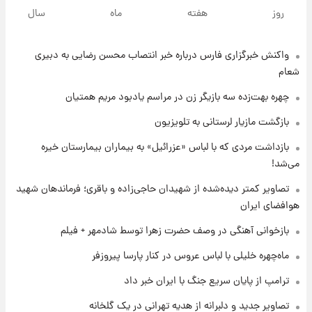
یک پیش ‌بینی مهم برای قیمت دلار، طلا و سکه
روز
هفته
ماه
سال
شنبه ۱۷ مرداد ۱۴۰۵
واکنش خبرگزاری فارس درباره خبر انتصاب محسن رضایی به دبیری
۱۸ ساعت پیش
بازیکن به درد نخور استقلال با مقصد اروپا این
شعام
تیم را ترک کرد!
چهره بهت‌زده سه بازیگر زن در مراسم یادبود مریم همتیان
۲۲ ساعت پیش
بازگشت مازیار لرستانی به تلویزیون
تصاویر کمتر دیده‌شده از شهیدان حاجی‌زاده و
بازداشت مردی که با لباس «عزرائیل» به بیماران بیمارستان خیره
باقری؛ فرماندهان شهید هوافضای ایران
می‌شد!
۱ روز پیش
تصاویر کمتر دیده‌شده از شهیدان حاجی‌زاده و باقری؛ فرماندهان شهید
قیمت خودروهای سایپا تغییر کرد؛ لیست قیمت
هوافضای ایران
جمعه ۱۶ مرداد منتشر شد
بازخوانی آهنگی در وصف حضرت زهرا توسط شادمهر + فیلم
۱ روز پیش
ماه‌چهره خلیلی با لباس عروس در کنار پارسا پیروزفر
جدول قیمت ایران‌خودرو امروز جمعه ۱۶ مرداد؛
قیمت‌ها تغییر کرد
ترامپ از پایان سریع جنگ با ایران خبر داد
تصاویر جدید و دلبرانه از هدیه تهرانی در یک گلخانه