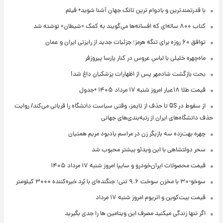
با قدرتمندترین و بادوام ترین تانک جهان آشنا شوید+ فیلم
کتاب ۸۰۰ ساله‌ای که افسانه‌ها می‌گویند به کمک «شیطان» نوشته شد
توافق ۶۰ روزه برای تنگه هرمز؛ جزئیات جدید از رایزنی ایران و عمان
ماه‌چهره خلیلی با لباس عروس در کنار پارسا پیروزفر
بحث بازگشت شادمهر پس از اظهارات پزشکیان داغ شد!
قیمت طلا ۱۸عیار امروز شنبه ۱۷ مرداد ۱۴۰۵ +جدول
از سقوط در QS تا حذف از تایمز، وقتی سیاست دانشگاه را قربانی می‌کند/ روایت
حذف دانشگاه‌های ایران از رتبه‌بندی‌های جهانی
چهره بهت‌زده سه بازیگر زن در مراسم یادبود مریم همتیان
سحر دولتشاهی با این ویدئو بیشتر محبوب شد
قیمت محصولات ایران‌خودرو و سایپا امروز شنبه ۱۷ مرداد ۱۴۰۵
سوخو-۳۰ با مخزن سوخت ۹.۶ تنی؛ جنگنده‌ای با بُرد خیره‌کننده ۳۰۰۰ کیلومتر
قیمت بیت‌کوین و اتریوم امروز شنبه ۱۷ مرداد
اگر تنها زندگی میکنید مصرف این ویتامین ها را جدی بگیرید