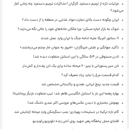
جزئیات تازه از ترمیم دستمزد کارگران / مذاکرات ترمیم دستمزد چه زمانی آغاز
می‌شود؟
ایران چگونه دست بالای تجارت مواد غذایی در منطقه را از دست داد؟
شوک به بازار اجاره مسکن؛ چرا مالکان خانه‌های خود را خالی نگه می‌دارند؟
۱۱ سناتور آمریکا علیه ادامه جنگ با ایران وارد عمل شدند
تأکید جهانگیر بر نقش خبرنگاران؛ «امروز به عنوان خار چشم می‌درخشند»
لادن مستوفی در ۵۴ سالگی با این استایل متفاوت دیده شد!
نان سیر رستورانی با پنیر؛ ۶ مرحله ساده برای یک نان پف‌دار و کش‌دار
کدام قسمت مرغ را نباید زیاد مصرف کرد؟
قیمت جدید برنج ایرانی، هندی و پاکستانی مشخص شد
بهاره رهنما این بار با استایل انگلیسی ظاهر شد؛ تیپ متفاوت بازیگر پرحاشیه!
بهنوش بختیاری با دیدن عکس‌های عروسی اکبر عبدی دلتنگ شد!
گام تازه ترکیه در تسلیحات پهپادی؛ بمب سنگرشکن وارد مرحله آزمایش شد
افشای محل پناهگاه‌ رهبر شهید روی آنتن زنده تلویزیون/ویدیو