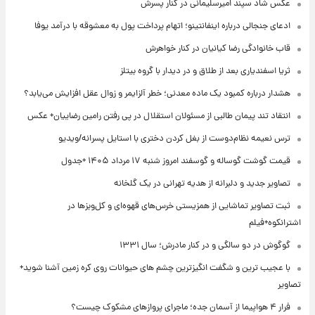
عکس شاد سپند امیرسلیمانی در کنار پسرش
ادعای جنجالی درباره اینفانتینو؛ اتهام پرداخت پول به معشوقه با درآمد یوفا
قاب خانوادگی رضا کیانیان در کنار خواهرش
ثریا اسفندیاری بعد از طلاق و در دیدار با گروه بیتلز
هشدار درباره کمبود یک ماده معدنی؛ خطر آلزایمر و زوال عقل افزایش می‌یابد؟
انتقاد تند پیمان طالبی از مسئولان استقلال در پی رفتن رامین رضاییان+ عکس
ترس نعیمه نظام‌دوست از بغل کردن دختری با استایل پسرانه/ویدیو
قیمت گوشت گوساله و گوسفند امروز شنبه ۱۷ مرداد ۱۴۰۵ +جدول
تصاویر جدید و دلبرانه از هدیه تهرانی در یک گلخانه
ثبت تصاویر تماشایی از همزیستی خرس‌های قهوه‌ای و کل‌وبزها در
اشترانکوه+فیلم
گوگوش در دو سالگی و در کنار مادرش؛ سال ۱۳۳۱
با عجیب ترین و شگفت انگیزترین چشم های حیوانات روی کره زمین آشنا شوید+
تصاویر
فرار ۴ هواپیما از آسمان جده؛ ماجرای پروازهای مشکوک چیست؟