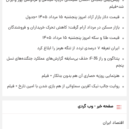
پیش‌بینی جنجالی احسان علیخانی درباره میثاقی و فردوسی پور وایرال
۱ روز پیش
شد+فیلم
ارزش سهام عدالت برای امروز چهارشنبه ۱۴ مرداد
+ جدول
قیمت دلار بازار آزاد امروز پنجشنبه ۱۵ مرداد ۱۴۰۵ +جدول
بازار مسکن در مرداد آرام گرفت؛ کاهش تحرک خریداران و فروشندگان
۱ روز پیش
آغاز طرح جدید فروش مشارکت در تولید سایپا؛
قیمت طلا و سکه امروز پنجشنبه ۱۵ مرداد ۱۴۰۵
نام خودرو، مبلغ پیش پرداخت و زمان تحویل |
سود مشارکت چند درصد است؟
ایران تعرفه ۷ درصدی تردد از تنگه هرمز را ابلاغ کرد
پنتاگون و راز F-35؛ حذف بی‌سابقه گزارش‌های عملکرد جنگنده‌های نسل
پنجم
هنرنمایی روزبه حصاری آن هم بدون بدلکار + فیلم
روایت جالب نیک آفرین سماواتی از هم بازی شدن با امین تارخ + فیلم
صفحه خبر - وب گردی
اقتصاد ایران