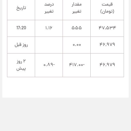
قیمت
مقدار
درصد
تاریخ
(تومان)
تغییر
تغییر
17:20
۱.۱۶
۵۵۵
۴۷,۵۳۴
۴۶,۹۷۹
۰.۰۰
روز قبل
۲ روز
-۰.۸۹
-۴۱۷.۰۰
۴۶,۹۷۹
پیش