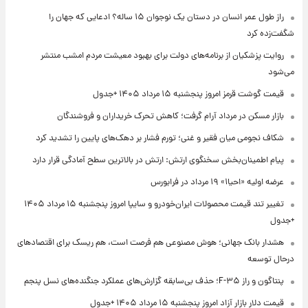
راز طول عمر انسان در دستان یک نوجوان ۱۵ ساله؟ ادعایی که جهان را
شگفت‌زده کرد
روایت پزشکیان از برنامه‌های دولت برای بهبود معیشت مردم امشب منتشر
می‌شود
قیمت گوشت قرمز امروز پنجشنبه ۱۵ مرداد ۱۴۰۵ +جدول
بازار مسکن در مرداد آرام گرفت؛ کاهش تحرک خریداران و فروشندگان
شکاف نجومی میان فقیر و غنی؛ تورم فشار بر دهک‌های پایین را تشدید کرد
پیام اطمینان‌بخش سخنگوی ارتش: ارتش در بالاترین سطح آمادگی قرار دارد
عرضه اولیه «احیا۱» ۱۹ مرداد در فرابورس
تغییر تند قیمت محصولات ایران‌خودرو و سایپا امروز پنجشنبه ۱۵ مرداد ۱۴۰۵
+جدول
هشدار بانک جهانی؛ هوش مصنوعی هم فرصت است، هم ریسک برای اقتصادهای
درحال توسعه
پنتاگون و راز F-۳۵؛ حذف بی‌سابقه گزارش‌های عملکرد جنگنده‌های نسل پنجم
قیمت دلار بازار آزاد امروز پنجشنبه ۱۵ مرداد ۱۴۰۵ +جدول