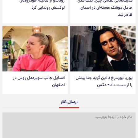
قدرت‌نمایی نظامی چین؛ بمب‌افکن
رونالدو از گنجینه خودروهای
حامل موشک هسته‌ای در آسمان
لوکسش رونمایی کرد
ظاهر شد
پوریا پورسرخ با این گریم جذابیتش
استایل جالب سوپرمدل روس در
را از دست داد + عکس
اصفهان
ارسال نظر