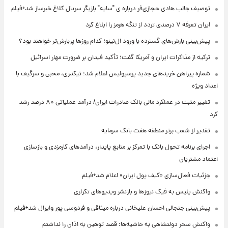
توصیف جالب هادی حجازی‌فر درباره ی "سایه" بازیگر سریال کلاغ خبرساز شد+فیلم
ایران تعرفه ۷ درصدی تردد از تنگه هرمز را ابلاغ کرد
پیش‌بینی بارش‌های گسترده با ورود ال‌نینو؛ کدام روزها پربارش‌تر خواهند بود؟
ترکیه از مذاکرات ایران و آمریکا گفت؛ تأکید فیدان بر ضرورت مهار اسرائیل
شماره پیراهن خریدهای جدید پرسپولیس اعلام شد؛ تیکدری، محبی و سرگیف با
اعداد ویژه
تغییر مثبت در عملکرد مالی بانک صادرات ایران/ درآمد عملیاتی ۸۰ درصد رشد
کرد
تقدیر از شعب برتر منطقه هفت بانک سرمایه
اجرای برنامه تحول بانک با تمرکز بر منابع پایدار، درآمدهای کارمزدی و بازسازی
اعتماد مشتریان
جزئیات فعال‌سازی «کیف پول ایران» اعلام شد+فیلم
واکنش پلیس به فیک نیوزها و بازنشر ویدیوهای تکراری
پیش‌بینی جنجالی احسان علیخانی درباره میثاقی و فردوسی پور وایرال شد+فیلم
واکنش سحر دولتشاهی به حاشیه‌ها: قصد توهین به اذان را نداشتم