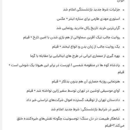
ایران
جزئیات شرط جدید بازنشستگی اعلام شد
استوری مهدی طارمی برای ستاره اینتر + عکس
گران‌ترین خرید تاریخ رئال مادرید رونمایی شد
روایت جالب نیک آفرین سماواتی از هم بازی شدن با امین تارخ + فیلم
یک روایت جالب از زبان بدن و انواع لبخند + فیلم
بهره گیری از معماری ایرانی در طرح های ایتالیایی برا مقابله با گرما
پادشاه کوه ها در منظومه شمسی / اورست در برابر این هیولا یک شوخی است +
فیلم
هنرنمایی روزبه حصاری آن هم بدون بدلکار + فیلم
آوای موسیقی اوشین در تهران توسط سفیر ژاپن نواخته شد + فیلم
دادستان تهران از توقیف گسترده اموال شرکت‌های تراستی خبر داد
تغییر در شرایط بازنشستگی؛ شرط جدید اعلام شد
شاهکار طبیعت در دل سنگ؛ تومسونیت چگونه نقش‌های خیره‌کننده خلق
می‌کند؟+فیلم