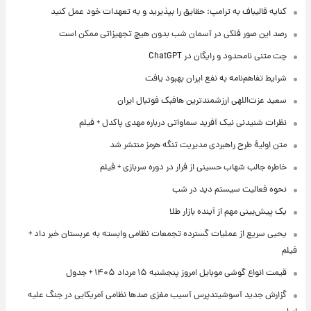
کنایه قالیباف به ترامپ: حقایق را بپذیرید و به تعهدات خود عمل کنید
رصد این صور فلکی در آسمان شب بدون هیچ تجهیزاتی ممکن است
چت متنی نامحدود و رایگان در ChatGPT
شرایط تفاهم‌نامه به نفع ایران بهبود یافت
سعید عزت‌اللهی ارزشمندترین هافبک فوتبال ایران
نظرات شنیدنی نیک آفرید سماواتی درباره مهدی پاکدل + فیلم
متن اولیۀ طرح راهبردی مدیریت تنگه هرمز منتشر شد
خاطره جالب شهاب حسینی از فرار در دوره سربازی + فیلم
نحوه فعالیت سیستم دید در شب
یک پیش‌بینی مهم از آینده بازار طلا
یحیی سریع از عملیات گسترده تجمعات نظامی وابسته به عربستان خبر داد +
فیلم
قیمت انواع گوشی موبایل امروز پنجشنبه ۱۵ مرداد ۱۴۰۵ + جدول
گزارش جدید آسوشیتدپرس آسیب مغزی صدها نظامی آمریکایی در جنگ علیه