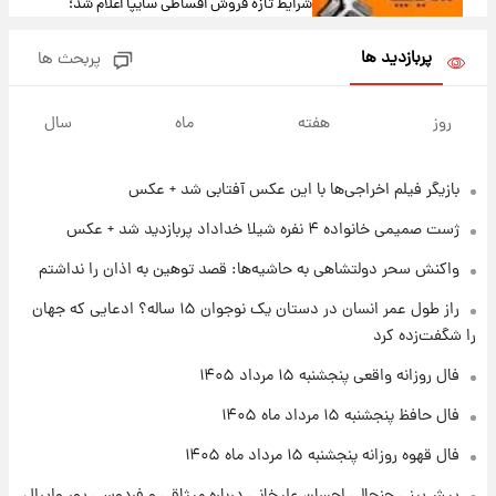
شرایط تازه فروش اقساطی سایپا اعلام شد؛
شاهین، کوییک، اطلس، سهند و ساینا با اقساط
بلندمدت + جدول
پربازدید ها
پربحث ها
۱ روز پیش
سیگنال‌های جدید برای بازار طلا؛ پیش‌بینی
روز
هفته
ماه
سال
قیمت سکه و طلا فردا
بازیگر فیلم اخراجی‌ها با این عکس آفتابی شد + عکس
۲۰ ساعت پیش
فال حافظ پنجشنبه ۱۵ مرداد ماه ۱۴۰۵
ژست صمیمی خانواده ۴ نفره شیلا خداداد پربازدید شد + عکس
واکنش سحر دولتشاهی به حاشیه‌ها: قصد توهین به اذان را نداشتم
۲۱ ساعت پیش
راز طول عمر انسان در دستان یک نوجوان ۱۵ ساله؟ ادعایی که جهان
فال قهوه روزانه پنجشنبه ۱۵ مرداد ماه ۱۴۰۵
را شگفت‌زده کرد
فال روزانه واقعی پنجشنبه ۱۵ مرداد ۱۴۰۵
۲۲ ساعت پیش
فال حافظ پنجشنبه ۱۵ مرداد ماه ۱۴۰۵
فال روزانه واقعی پنجشنبه ۱۵ مرداد ۱۴۰۵
فال قهوه روزانه پنجشنبه ۱۵ مرداد ماه ۱۴۰۵