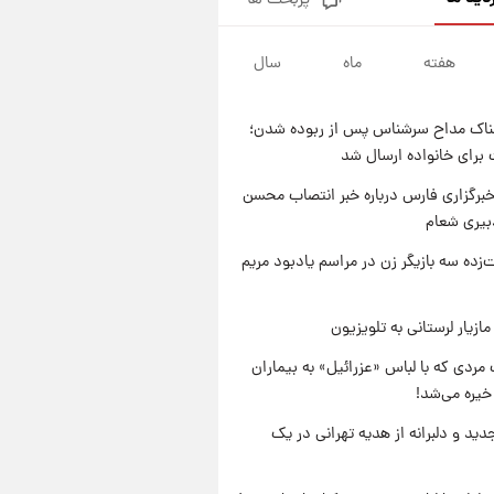
پربحث ها
یک پیش ‌بینی مهم برای قیمت
دلار، طلا و سکه شنبه ۱۷ مرداد
۱۴۰۵
هفته
ماه
سال
۱۹ ساعت پیش
بازیکن به درد نخور استقلال با
مقصد اروپا این تیم را ترک کرد!
ناک مداح سرشناس پس از ربوده شدن؛
۱ روز پیش
 برای خانواده ارسال شد
تصاویر کمتر دیده‌شده از شهیدان
حاجی‌زاده و باقری؛ فرماندهان
برگزاری فارس درباره خبر انتصاب محسن
شهید هوافضای ایران
بیری شعام
۱ روز پیش
قیمت خودروهای سایپا تغییر کرد؛
‌زده سه بازیگر زن در مراسم یادبود مریم
لیست قیمت جمعه ۱۶ مرداد
منتشر شد
ازیار لرستانی به تلویزیون
مردی که با لباس «عزرائیل» به بیماران
خیره می‌شد!
دید و دلبرانه از هدیه تهرانی در یک