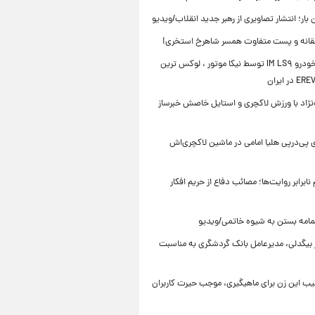
ن بار؛ انتشار تصاویری از رهبر جدید انقلاب/ویدیو
انه و پست متفاوت همسر شاهرخ استخری!
رونمایی خودرو IM LS۹ توسط نیکا موتور ، لوکس ترین
ه‌نژاد با ورزش لاکچری و استایل خاصش خبرساز
 پی‌درپی هلیا امامی در ماشین لاکچری‌اش
ابرابر روایت‌ها؛ مصائب دفاع از حریم افکار
مامه بستن به شیوه خاتمی/ویدیو
ر بیگدلی، مدیرعامل بانک گردشگری به مناسبت
یب این زن برای ماهیگیری، موجب حیرت کاربران