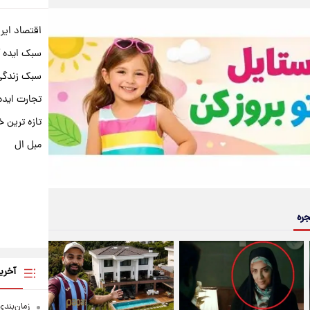
اقتصاد ایر
سبک ایده 
سبک زندگی 
تجارت ایده
تازه ترین خ
مبل ال
جره
آخری
زمان‌بندی جد