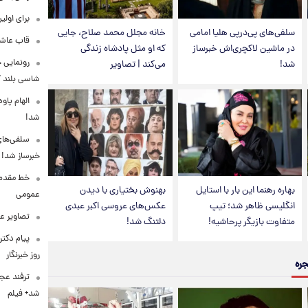
برای اولی
سلفی‌های پی‌درپی هلیا امامی
خانه مجلل محمد صلاح، جایی
قاب عاشق
در ماشین لاکچری‌اش خبرساز
که او مثل پادشاه زندگی
شد!
می‌کند | تصاویر
شاسی بلند EREV در ایران
الهام پاو
شد!
سلفی‌های
خبرساز شد!
خط مقدم ن
بهاره رهنما این بار با استایل
بهنوش بختیاری با دیدن
عمومی
انگلیسی ظاهر شد؛ تیپ
عکس‌های عروسی اکبر عبدی
تصاویر ع
متفاوت بازیگر پرحاشیه!
دلتنگ شد!
پیام دکت
روز خبرنگار
جره
ترفند عج
شد+ فیلم