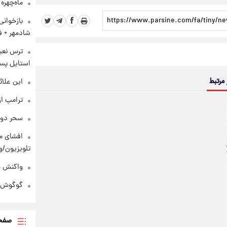
ماه‌چهره
بازخوان
شادمهر + ف
ترس نعیم
استایل پسر
 مرتبط
این علائ
ترامپ از
سحر دول
افشای مح
تلویزیون/و
واکنش هم
گوگوش در
صفحه