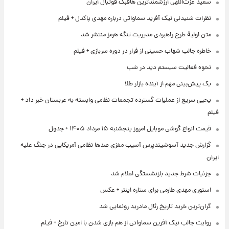
سعید عزت‌اللهی ارزشمندترین هافبک فوتبال ایران
نظرات شنیدنی نیک آفرید سماواتی درباره مهدی پاکدل + فیلم
متن اولیۀ طرح راهبردی مدیریت تنگه هرمز منتشر شد
خاطره جالب شهاب حسینی از فرار در دوره سربازی + فیلم
نحوه فعالیت سیستم دید در شب
یک پیش‌بینی مهم از آینده بازار طلا
یحیی سریع از عملیات گسترده تجمعات نظامی وابسته به عربستان خبر داد +
فیلم
قیمت انواع گوشی موبایل امروز پنجشنبه ۱۵ مرداد ۱۴۰۵ + جدول
گزارش جدید آسوشیتدپرس آسیب مغزی صدها نظامی آمریکایی در جنگ علیه
ایران
جزئیات شرط جدید بازنشستگی اعلام شد
استوری مهدی طارمی برای ستاره اینتر + عکس
گران‌ترین خرید تاریخ رئال مادرید رونمایی شد
روایت جالب نیک آفرین سماواتی از هم بازی شدن با امین تارخ + فیلم