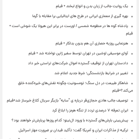
یک روایت جالب از زبان بدن و انواع لبخند + فیلم
بهره گیری از معماری ایرانی در طرح های ایتالیایی برا مقابله با گرما
پادشاه کوه ها در منظومه شمسی / اورست در برابر این هیولا یک شوخی است +
فیلم
هنرنمایی روزبه حصاری آن هم بدون بدلکار + فیلم
آوای موسیقی اوشین در تهران توسط سفیر ژاپن نواخته شد + فیلم
دادستان تهران از توقیف گسترده اموال شرکت‌های تراستی خبر داد
تغییر در شرایط بازنشستگی؛ شرط جدید اعلام شد
شاهکار طبیعت در دل سنگ؛ تومسونیت چگونه نقش‌های خیره‌کننده خلق
می‌کند؟+فیلم
توصیف جالب هادی حجازی‌فر درباره ی "سایه" بازیگر سریال کلاغ خبرساز شد+فیلم
ایران تعرفه ۷ درصدی تردد از تنگه هرمز را ابلاغ کرد
پیش‌بینی بارش‌های گسترده با ورود ال‌نینو؛ کدام روزها پربارش‌تر خواهند بود؟
ترکیه از مذاکرات ایران و آمریکا گفت؛ تأکید فیدان بر ضرورت مهار اسرائیل