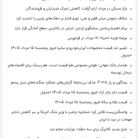
بازار مسکن در مرداد آرام گرفت؛ کاهش تحرک خریداران و فروشندگان
شکاف نجومی میان فقیر و غنی؛ تورم فشار بر دهک‌های پایین را تشدید کرد
پیام اطمینان‌بخش سخنگوی ارتش: ارتش در بالاترین سطح آمادگی قرار دارد
عرضه اولیه «احیا۱» ۱۹ مرداد در فرابورس
تغییر تند قیمت محصولات ایران‌خودرو و سایپا امروز پنجشنبه ۱۵ مرداد ۱۴۰۵
+جدول
هشدار بانک جهانی؛ هوش مصنوعی هم فرصت است، هم ریسک برای اقتصادهای
درحال توسعه
پنتاگون و راز F-۳۵؛ حذف بی‌سابقه گزارش‌های عملکرد جنگنده‌های نسل پنجم
قیمت دلار بازار آزاد امروز پنجشنبه ۱۵ مرداد ۱۴۰۵ +جدول
قیمت طلا و سکه امروز پنجشنبه ۱۵ مرداد ۱۴۰۵
واشنگتن‌پست فاش کرد: مشاجره ترامپ با وزیر جنگ آمریکا بر سر کاهش ذخایر
مهمات در نبرد با ایران
شارژ جدید کالابرگ برای سه دهک؛ جزئیات اعلام شد