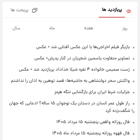
شاهین، کوییک، اطلس، سهند و ساینا با اقساط
بلندمدت + جدول
پربازدید ها
پربحث ها
۱ روز پیش
سیگنال‌های جدید برای بازار طلا؛ پیش‌بینی
روز
هفته
ماه
سال
قیمت سکه و طلا فردا
بازیگر فیلم اخراجی‌ها با این عکس آفتابی شد + عکس
۱۹ ساعت پیش
فال حافظ پنجشنبه ۱۵ مرداد ماه ۱۴۰۵
تصاویر متفاوت یاسمین شجریان در کنار پدرش+ عکس
ژست صمیمی خانواده ۴ نفره شیلا خداداد پربازدید شد + عکس
۲۰ ساعت پیش
واکنش سحر دولتشاهی به حاشیه‌ها: قصد توهین به اذان را نداشتم
فال قهوه روزانه پنجشنبه ۱۵ مرداد ماه ۱۴۰۵
جزئیات شرط ایران برای بازگشایی تنگه هرمز
راز طول عمر انسان در دستان یک نوجوان ۱۵ ساله؟ ادعایی که جهان
۲۱ ساعت پیش
را شگفت‌زده کرد
فال روزانه واقعی پنجشنبه ۱۵ مرداد ۱۴۰۵
فال روزانه واقعی پنجشنبه ۱۵ مرداد ۱۴۰۵
فال قهوه روزانه پنجشنبه ۱۵ مرداد ماه ۱۴۰۵
۱ روز پیش