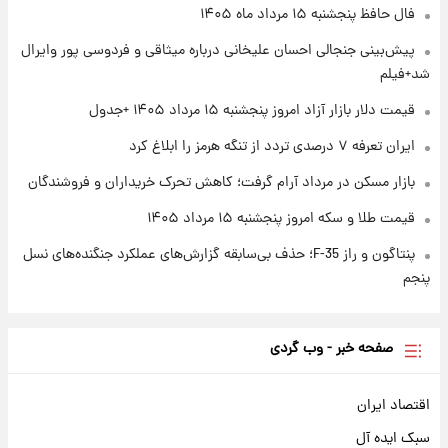
ارزش سهام عدالت برای امروز چهارشنبه ۱۴ مرداد
فال حافظ پنجشنبه ۱۵ مرداد ماه ۱۴۰۵
+ جدول
پیش‌بینی جنجالی احسان علیخانی درباره میثاقی و فردوسی پور وایرال
شد+فیلم
۱ روز پیش
آغاز طرح جدید فروش مشارکت در تولید سایپا؛
قیمت دلار بازار آزاد امروز پنجشنبه ۱۵ مرداد ۱۴۰۵ +جدول
نام خودرو، مبلغ پیش پرداخت و زمان تحویل |
سود مشارکت چند درصد است؟
ایران تعرفه ۷ درصدی تردد از تنگه هرمز را ابلاغ کرد
بازار مسکن در مرداد آرام گرفت؛ کاهش تحرک خریداران و فروشندگان
قیمت طلا و سکه امروز پنجشنبه ۱۵ مرداد ۱۴۰۵
پنتاگون و راز F-35؛ حذف بی‌سابقه گزارش‌های عملکرد جنگنده‌های نسل
پنجم
صفحه خبر - وب گردی
اقتصاد ایران
سبک ایده آل