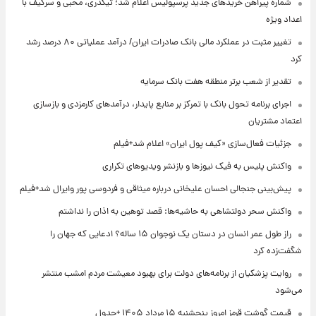
شماره پیراهن خریدهای جدید پرسپولیس اعلام شد؛ تیکدری، محبی و سرگیف با
اعداد ویژه
تغییر مثبت در عملکرد مالی بانک صادرات ایران/ درآمد عملیاتی ۸۰ درصد رشد
کرد
تقدیر از شعب برتر منطقه هفت بانک سرمایه
اجرای برنامه تحول بانک با تمرکز بر منابع پایدار، درآمدهای کارمزدی و بازسازی
اعتماد مشتریان
جزئیات فعال‌سازی «کیف پول ایران» اعلام شد+فیلم
واکنش پلیس به فیک نیوزها و بازنشر ویدیوهای تکراری
پیش‌بینی جنجالی احسان علیخانی درباره میثاقی و فردوسی پور وایرال شد+فیلم
واکنش سحر دولتشاهی به حاشیه‌ها: قصد توهین به اذان را نداشتم
راز طول عمر انسان در دستان یک نوجوان ۱۵ ساله؟ ادعایی که جهان را
شگفت‌زده کرد
روایت پزشکیان از برنامه‌های دولت برای بهبود معیشت مردم امشب منتشر
می‌شود
قیمت گوشت قرمز امروز پنجشنبه ۱۵ مرداد ۱۴۰۵ +جدول