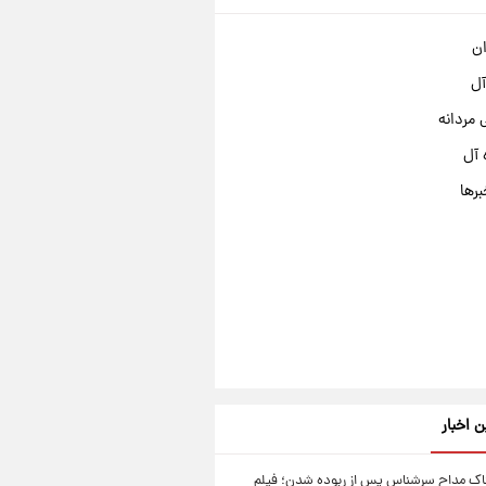
ان
آل
مردانه
 آل
برها
ن اخبار
اک مداح سرشناس پس از ربوده شدن؛ فیلم