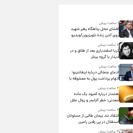
۱ ساعت پیش
افشای محل پناهگاه‌ رهبر شهید
روی آنتن زنده تلویزیون/ویدیو
۲ ساعت پیش
ثریا اسفندیاری بعد از طلاق و در
دیدار با گروه بیتلز
۱ ساعت پیش
ادعای جنجالی درباره اینفانتینو؛
اتهام پرداخت پول به معشوقه با
درآمد یوفا
۲ ساعت پیش
هشدار درباره کمبود یک ماده
معدنی؛ خطر آلزایمر و زوال عقل
افزایش می‌یابد؟
۲ ساعت پیش
انتقاد تند پیمان طالبی از مسئولان
استقلال در پی رفتن رامین
رضاییان+ عکس
۲ ساعت پیش