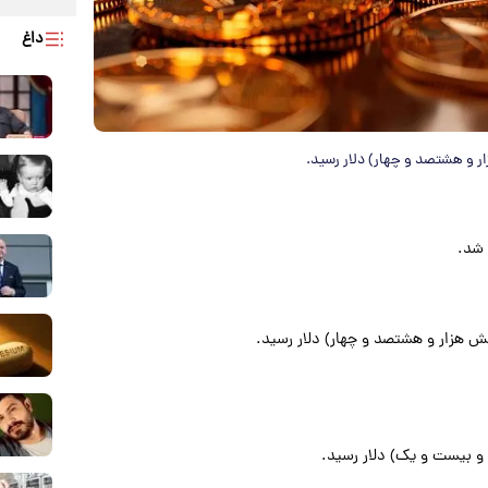
داغ
 شد.