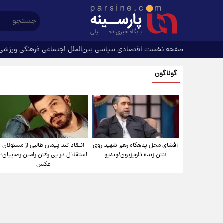
صفحه نخست
اقتصادی
سیاسی
بین‌الملل
اجتماعی
فرهنگی
ورزشی
گوناگون
افشای محل پناهگاه‌ رهبر شهید روی
انتقاد تند پیمان طالبی از مسئولان
آنتن زنده تلویزیون/ویدیو
استقلال در پی رفتن رامین رضاییان+
عکس