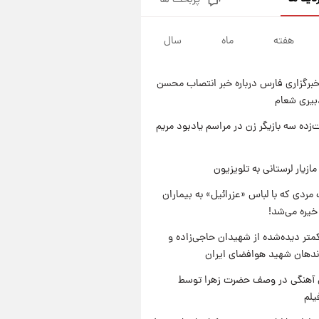
پربحث ها
تصاویر کمتر دیده‌شده از شهیدان
حاجی‌زاده و باقری؛ فرماندهان
شهید هوافضای ایران
هفته
ماه
سال
۱ روز پیش
قیمت خودروهای سایپا تغییر کرد؛
لیست قیمت جمعه ۱۶ مرداد
برگزاری فارس درباره خبر انتصاب محسن
منتشر شد
۱ روز پیش
بیری شعام
جدول قیمت ایران‌خودرو امروز
جمعه ۱۶ مرداد؛ قیمت‌ها تغییر کرد
‌زده سه بازیگر زن در مراسم یادبود مریم
۱ روز پیش
قیمت طلا و سکه امروز جمعه ۱۶
ازیار لرستانی به تلویزیون
مرداد ۱۴۰۵ +جدول
مردی که با لباس «عزرائیل» به بیماران
خیره می‌شد!
متر دیده‌شده از شهیدان حاجی‌زاده و
اندهان شهید هوافضای ایران
ی آهنگی در وصف حضرت زهرا توسط
یلم