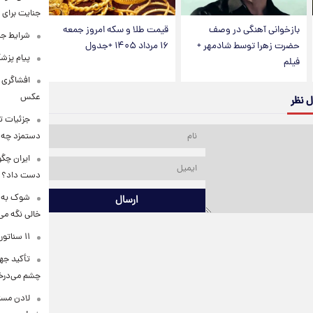
جنایت برای 
بازخوانی آهنگی در وصف
قیمت طلا و سکه امروز جمعه
شرایط جد
حضرت زهرا توسط شادمهر +
۱۶ مرداد ۱۴۰۵ +جدول
پیام پزشک
فیلم
افشاگری 
عکس
ل نظر
جزئیات تا
دستمزد چه ز
ایران چگو
دست داد؟
شوک به با
ارسال
خالی نگه می‌
۱۱ سناتور آمریکا علیه ادامه جنگ با ایران وارد عمل شدند
تأکید جها
چشم می‌درخ