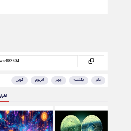
دلار
یکشنبه
چهار
اتریوم
کوین
اخبار