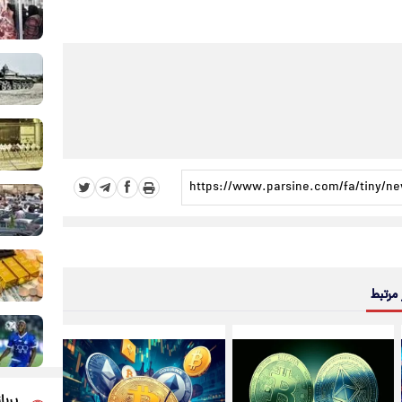
 مرتبط
پربا