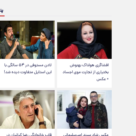
پن
افشاگری هولناک بهنوش
لادن مستوفی در ۵۴ سالگی با
بختیاری از تجارت موی اجساد
این استایل متفاوت دیده شد!
+ عکس
عکس شاد سپند امیرسلیمانی
قاب خانوادگی رضا کیانیان در