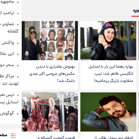
ماه‌چهره
جره
ترامپ از
تصاویر ج
گلخانه
واکنش هم
این علائ
سحر دول
بهاره رهنما این بار با استایل
بهنوش بختیاری با دیدن
انگلیسی ظاهر شد؛ تیپ
عکس‌های عروسی اکبر عبدی
مراکز نظ
متفاوت بازیگر پرحاشیه!
دلتنگ شد!
تهدید تند
ترس نعیم
استایل پسر
گوگوش در
صفحه
انتقاد تند پیمان طالبی از
قیمت گوشت گوساله و