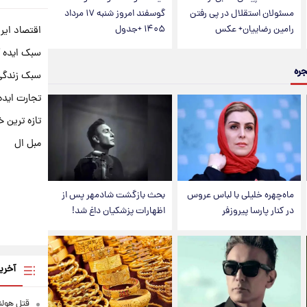
مسئولان استقلال در پی رفتن
گوسفند امروز شنبه ۱۷ مرداد
رامین رضاییان+ عکس
۱۴۰۵ +جدول
اقتصاد ایر
سبک ایده 
جره
سبک زندگی 
تجارت ایده
تازه ترین خ
مبل ال
ماه‌چهره خلیلی با لباس عروس
بحث بازگشت شادمهر پس از
در کنار پارسا پیروزفر
اظهارات پزشکیان داغ شد!
آخری
قتل هولن