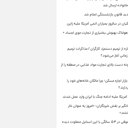
خانواده ارسال شد
ید قانون بازنشستگی اعلام شد
یان در سالروز بمباران اتمی آمریکا علیه ژاپن
هولناک بهنوش بختیاری از تجارت موی اجساد +
زه از ترمیم دستمزد کارگران / مذاکرات ترمیم
مانی آغاز می‌شود؟
نه دست بالای تجارت مواد غذایی در منطقه را از
زار اجاره مسکن؛ چرا مالکان خانه‌های خود را
دارند؟
نگیر بر نقش خبرنگاران؛ «امروز به عنوان خار
شند»
لادن مستوفی در ۵۴ سالگی با این استایل متفاوت دیده