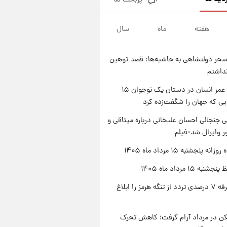
پربحث ها
فال قهوه روزانه پنجشنبه ۱۵ مرداد
ماه ۱۴۰۵
هفته
ماه
سال
۱ روز پیش
فال روزانه واقعی پنجشنبه ۱۵
مرداد ۱۴۰۵
حر دولتشاهی به حاشیه‌ها: قصد توهین
۱ روز پیش
نداشتم
ارزش سهام عدالت برای امروز
چهارشنبه ۱۴ مرداد + جدول
راز طول عمر انسان در دستان یک نوجوان ۱۵
یی که جهان را شگفت‌زده کرد
۱ روز پیش
آغاز طرح جدید فروش مشارکت در
 جنجالی احسان علیخانی درباره میثاقی و
تولید سایپا؛ نام خودرو، مبلغ پیش
 وایرال شد+فیلم
پرداخت و زمان تحویل | سود
مشارکت چند درصد است؟
ه پنجشنبه ۱۵ مرداد ماه ۱۴۰۵
ه ۱۵ مرداد ماه ۱۴۰۵
ایران تعرفه ۷ درصدی تردد از تنگه هرمز را ابلاغ
کن در مرداد آرام گرفت؛ کاهش تحرک