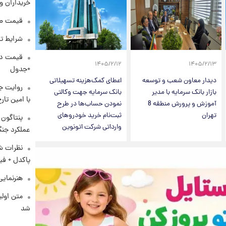
خریداران و
قیمت طلا و 
شرایط تف
۱۴۰۵/۲/۱۲
۱۴۰۵/۲/۱۳
+جدول
دیدار معاون شعب و توسعه
اعطای کمک‌هزینه تسهیلاتی
روایت ج
بازار بانک سرمایه با مدیر
بانک سرمایه جهت وکالتی
با امین تار
آموزش و پرورش منطقه 8
نمودن حساب‌ها در طرح
تهران
ثبت‌نام خرید خودروهای
وارداتی شرکت اتونوین
عملکرد جنگ
نظرات شن
پاکدل + فی
هنرنمایی
متن اولی
شد