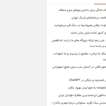
ک خانگی برای داشتن موهای نرم و شفاف
قاصد دریاچه‌های نزدیک تهران
وت؛ وقتی هیروشیما در دیگ قیر می‌جوشید
 کشور آماده بارش باران باشند
علی رغم اینکه نیروگاه های ما را زدند اما قطعی
م تر شده است
یباف به ترامپ: حقایق را بپذیرید و به تعهدات
ید
صور فلکی در آسمان شب بدون هیچ تجهیزاتی
محدود و رایگان در ChatGPT
هم‌نامه به نفع ایران بهبود یافت
‌اللهی ارزشمندترین هافبک فوتبال ایران
یدنی نیک آفرید سماواتی درباره مهدی پاکدل +