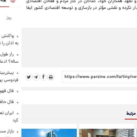
 و تعهد همکاران خود، کماکان در کنار مردم و فعالان اقتصادی
ار نکرده و نقشی مؤثر در بازسازی و توسعه اقتصادی کشور ایفا
روز
واکنش س
به اذان را 
ساله؟ ادعا
پیش‌بینی
فردوسی پور
فال قهوه روزان
فال حافظ پنجشنب
 مرتبط
کرد
بازار مس