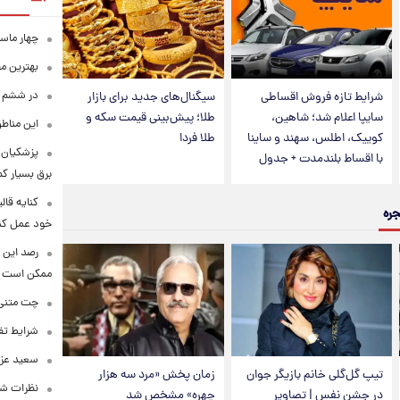
چهار ماس
بهترین م
در ششم ا
شرایط تازه فروش اقساطی
سیگنال‌های جدید برای بازار
سایپا اعلام شد؛ شاهین،
طلا؛ پیش‌بینی قیمت سکه و
این مناطق
کوییک، اطلس، سهند و ساینا
طلا فردا
پزشکیان: 
با اقساط بلندمدت + جدول
برق بسیار ک
کنایه قال
جره
خود عمل کن
رصد این 
ممکن است
چت متنی نا
شرایط تفا
سعید عزت
تیپ گل‌گلی خانم بازیگر جوان
زمان پخش «مرد سه هزار
نظرات شن
در جشن نفس | تصاویر
چهره» مشخص شد