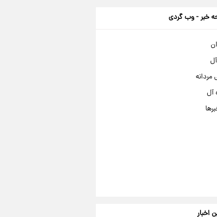
 خبر - وب گردی
ان
آل
مردانه
 آل
برها
ن اخبار