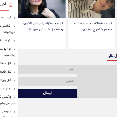
آخری
قیمت طلا امرو
قاب عاشقانه و پست متفاوت
الهام پاوه‌نژاد با ورزش لاکچری
افزایش و
همسر شاهرخ استخری!
و استایل خاصش خبرساز شد!
می‌شوند؟
اگر ضدآف
بشناسید
ل نظر
فال حافظ دوشنبه 
فال قهوه روزانه
فال روزانه وا
پیش‌ بینی قی
ارسال
واکنش قال
سیاسی رهبر 