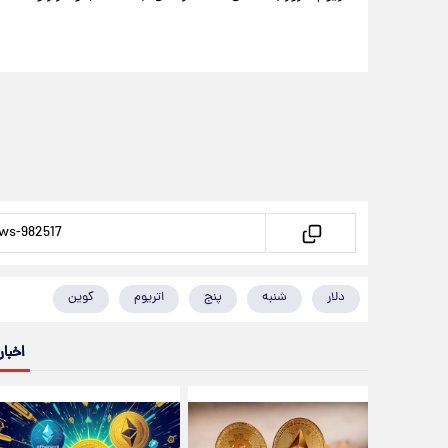
دلار
شنبه
پنج
اتریوم
کوین
اخبار