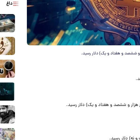
داغ
د.