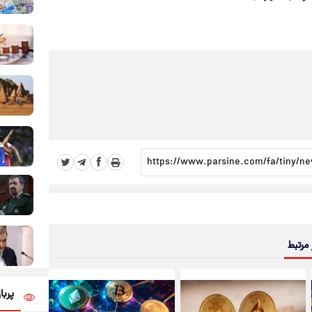
 مرتبط
پربا