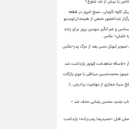
خاص یا بیش از حد شلوغ؟
کر کاوه کاویان ، صبح امروز در قطعه
رگزار شد/حضور جمعی از هنرمندان/ویدیو
اسی و غم انگیز سوسن پرور برای زنده
ره خلیلی+ عکس
تصویر لیونل مسی بعد از مرگ پدر+عکس
زداشت شد
مرموز محمدحسین میثاقی با موی بازکات
تلخ سینا حجازی از مهاجرت برادرش../
صاب جدید محسن رضایی حذف شد +
صلی قتل «حمیدرضا رجب‌زاده» بازداشت