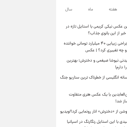
پس از حادثه
۲۱ ساعت پیش
هفته
ماه
سال
خواستگار ۵۰ساله شاهدخت
لئونور بازداشت شد
 عکس نیکی کریمی با استایل تازه در
۲۱ ساعت پیش
خبر از این بانوی جذاب؟
نخستین تصویر لیونل مسی بعد از
مرگ پدر+عکس و فیلم
جنجال جراحی زیبایی ۴۰ میلیارد تومانی خواننده
او چه تغییری کرد؟ | عکس
۲۲ ساعت پیش
استوری مرموز محمدحسین
دنی نیوشا ضیغمی و دخترش؛ بهترین
میثاقی با موی بازکات
 دارم!
انه انگلیسی از خطرناک ترین سناریو جنگ
‌العابدین با یک عکس هنری متفاوت
از شد!
شن از «دخترش» انار رونمایی کرد!/ویدیو
یدی با این استایل رنگارنگ در اسپانیا