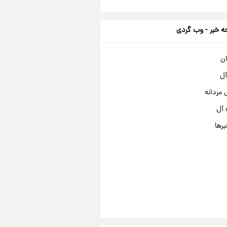
 خبر - وب گردی
ان
آل
مردانه
 آل
برها