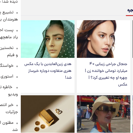
دیده شد؛ 
جره
تشییع پی
هنرمندان ب
پست احس
یاد ماهچه
نخستین 
و فیلم
جنجال جراحی زیبایی ۴۰
هدی زین‌العابدین با یک عکس
خواستگار ۵۰ساله شاهدخت لئونور با
میلیارد تومانی خواننده زن |
هنری متفاوت دوباره خبرساز
استوری 
چهره او چه تغییری کرد؟ |
شد!
عکس
⁨ خاطره 
ویدیو
خبر انت
جزئیات
مظنون ا
شد