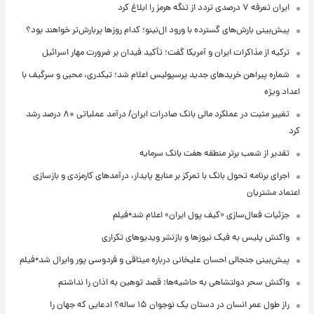
ایران تعرفه ۷ درصدی تردد از تنگه هرمز را ابلاغ کرد
پیش‌بینی بارش‌های گسترده با ورود ال‌نینو؛ کدام روزها پربارش‌تر خواهند بود؟
ترکیه از مذاکرات ایران و آمریکا گفت؛ تأکید فیدان بر ضرورت مهار اسرائیل
شماره پیراهن خریدهای جدید پرسپولیس اعلام شد؛ تیکدری، محبی و سرگیف با
اعداد ویژه
تغییر مثبت در عملکرد مالی بانک صادرات ایران/ درآمد عملیاتی ۸۰ درصد رشد
کرد
تقدیر از شعب برتر منطقه هفت بانک سرمایه
اجرای برنامه تحول بانک با تمرکز بر منابع پایدار، درآمدهای کارمزدی و بازسازی
اعتماد مشتریان
جزئیات فعال‌سازی «کیف پول ایران» اعلام شد+فیلم
واکنش پلیس به فیک نیوزها و بازنشر ویدیوهای تکراری
پیش‌بینی جنجالی احسان علیخانی درباره میثاقی و فردوسی پور وایرال شد+فیلم
واکنش سحر دولتشاهی به حاشیه‌ها: قصد توهین به اذان را نداشتم
راز طول عمر انسان در دستان یک نوجوان ۱۵ ساله؟ ادعایی که جهان را