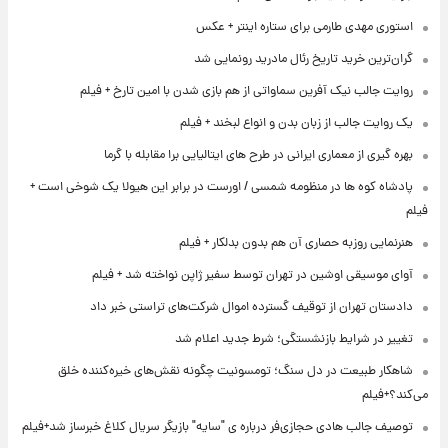
استوری مهدی طارمی برای ستاره اینتر + عکس
گران‌ترین خرید تاریخ رئال مادرید رونمایی شد
روایت جالب نیک آفرین سماواتی از هم بازی شدن با امین تارخ + فیلم
یک روایت جالب از زبان بدن و انواع لبخند + فیلم
بهره گیری از معماری ایرانی در طرح های ایتالیایی برا مقابله با گرما
پادشاه کوه ها در منظومه شمسی / اورست در برابر این هیولا یک شوخی است +
فیلم
هنرنمایی روزبه حصاری آن هم بدون بدلکار + فیلم
آوای موسیقی اوشین در تهران توسط سفیر ژاپن نواخته شد + فیلم
دادستان تهران از توقیف گسترده اموال شرکت‌های تراستی خبر داد
تغییر در شرایط بازنشستگی؛ شرط جدید اعلام شد
شاهکار طبیعت در دل سنگ؛ تومسونیت چگونه نقش‌های خیره‌کننده خلق
می‌کند؟+فیلم
توصیف جالب هادی حجازی‌فر درباره ی "سایه" بازیگر سریال کلاغ خبرساز شد+فیلم