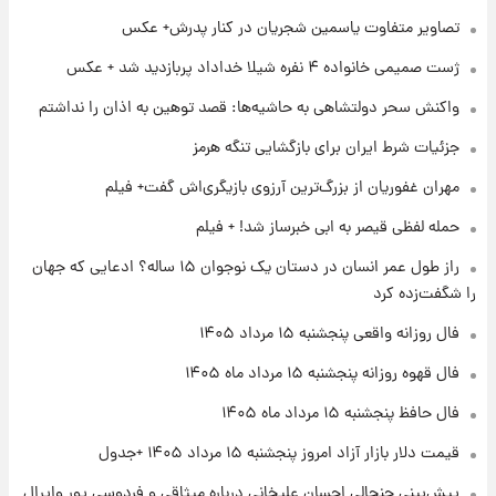
فال حافظ پنجشنبه ۱۵ مرداد ماه ۱۴۰۵
تصاویر متفاوت یاسمین شجریان در کنار پدرش+ عکس
ژست صمیمی خانواده ۴ نفره شیلا خداداد پربازدید شد + عکس
۱۸ ساعت پیش
واکنش سحر دولتشاهی به حاشیه‌ها: قصد توهین به اذان را نداشتم
فال قهوه روزانه پنجشنبه ۱۵ مرداد ماه ۱۴۰۵
جزئیات شرط ایران برای بازگشایی تنگه هرمز
مهران غفوریان از بزرگ‌ترین آرزوی بازیگری‌اش گفت+ فیلم
۱۹ ساعت پیش
فال روزانه واقعی پنجشنبه ۱۵ مرداد ۱۴۰۵
حمله لفظی قیصر به ابی خبرساز شد! + فیلم
راز طول عمر انسان در دستان یک نوجوان ۱۵ ساله؟ ادعایی که جهان
را شگفت‌زده کرد
۱ روز پیش
ارزش سهام عدالت برای امروز چهارشنبه ۱۴ مرداد
فال روزانه واقعی پنجشنبه ۱۵ مرداد ۱۴۰۵
+ جدول
فال قهوه روزانه پنجشنبه ۱۵ مرداد ماه ۱۴۰۵
۱ روز پیش
فال حافظ پنجشنبه ۱۵ مرداد ماه ۱۴۰۵
آغاز طرح جدید فروش مشارکت در تولید سایپا؛
نام خودرو، مبلغ پیش پرداخت و زمان تحویل |
قیمت دلار بازار آزاد امروز پنجشنبه ۱۵ مرداد ۱۴۰۵ +جدول
سود مشارکت چند درصد است؟
پیش‌بینی جنجالی احسان علیخانی درباره میثاقی و فردوسی پور وایرال