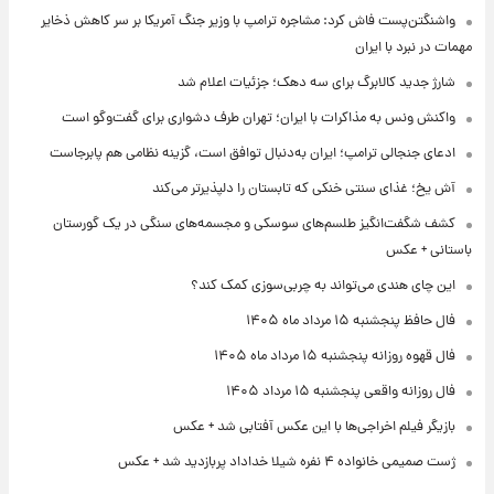
واشنگتن‌پست فاش کرد: مشاجره ترامپ با وزیر جنگ آمریکا بر سر کاهش ذخایر
مهمات در نبرد با ایران
شارژ جدید کالابرگ برای سه دهک؛ جزئیات اعلام شد
واکنش ونس به مذاکرات با ایران؛ تهران طرف دشواری برای گفت‌وگو است
ادعای جنجالی ترامپ؛ ایران به‌دنبال توافق است، گزینه نظامی هم پابرجاست
آش یخ؛ غذای سنتی خنکی که تابستان را دلپذیرتر می‌کند
کشف شگفت‌انگیز طلسم‌های سوسکی و مجسمه‌های سنگی در یک گورستان
باستانی + عکس
این چای هندی می‌تواند به چربی‌سوزی کمک کند؟
فال حافظ پنجشنبه ۱۵ مرداد ماه ۱۴۰۵
فال قهوه روزانه پنجشنبه ۱۵ مرداد ماه ۱۴۰۵
فال روزانه واقعی پنجشنبه ۱۵ مرداد ۱۴۰۵
بازیگر فیلم اخراجی‌ها با این عکس آفتابی شد + عکس
ژست صمیمی خانواده ۴ نفره شیلا خداداد پربازدید شد + عکس