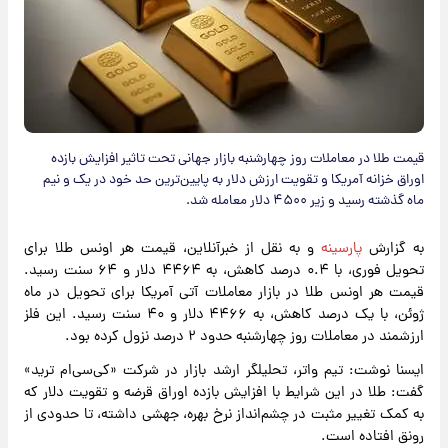
قیمت طلا در معاملات روز چهارشنبه بازار جهانی تحت تاثیر افزایش بازده
اوراق خزانه آمریکا و تقویت ارزش دلار به پایین‌ترین حد خود در یک و نیم
ماه گذشته رسید و زیر ۴۵۰۰ دلار معامله شد.
به گزارش
پارسینه
و به نقل از خبرآنلاین، قیمت هر اونس طلا برای
تحویل فوری، با ۰.۴ درصد کاهش، به ۴۴۶۴ دلار و ۶۴ سنت رسید.
قیمت هر اونس طلا در بازار معاملات آتی آمریکا برای تحویل در ماه
ژوئن، با یک درصد کاهش، به ۴۴۶۶ دلار و ۴۰ سنت رسید. این فلز
ارزشمند در معاملات روز چهارشنبه حدود ۲ درصد نزول کرده بود.
ایسنا نوشت: تیم واتر، تحلیلگر ارشد بازار در شرکت «کی‌سی‌ام ترید»
گفت: طلا در این شرایط با افزایش بازده اوراق قرضه و تقویت دلار که
به کمک تغییر مثبت در چشم‌انداز نرخ بهره، جهشی داشته، تا حدودی از
رونق افتاده است.