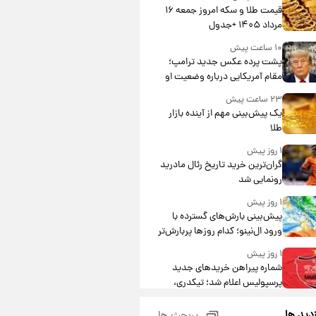
قیمت طلا و سکه امروز جمعه ۱۶
مرداد ۱۴۰۵ +جدول
۱۰ ساعت پیش
پشت پرده عکس جدید ترامپ؛
مقام آمریکایی درباره وضعیت او
چه گفت؟
۲۳ ساعت پیش
یک پیش‌بینی مهم از آینده بازار
طلا
۱ روز پیش
گران‌ترین خرید تاریخ رئال مادرید
رونمایی شد
۱ روز پیش
پیش‌بینی بارش‌های گسترده با
ورود ال‌نینو؛ کدام روزها پربارش‌تر
خواهند بود؟
۱ روز پیش
شماره پیراهن خریدهای جدید
پرسپولیس اعلام شد؛ تیکدری،
محبی و سرگیف با اعداد ویژه
۱ روز پیش
زدید ها