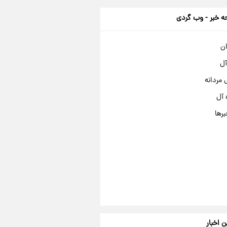
 خبر - وب گردی
ان
آل
مردانه
 آل
برها
ن اخبار