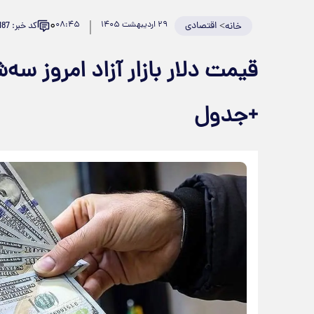
۰
>
اقتصادی
۲۹ اردیبهشت ۱۴۰۵
۰۸:۴۵
کد خبر: 982187
خانه
+جدول