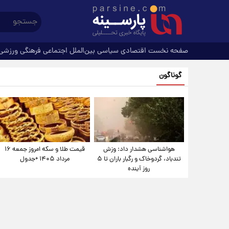
صفحه نخست
اقتصادی
سیاسی
بین‌الملل
اجتماعی
فرهنگی
ورزشی
گوناگون
هواشناسی هشدار داد: وزش
قیمت طلا و سکه امروز جمعه ۱۶
تندباد، گردوخاک و رگبار باران تا ۵
مرداد ۱۴۰۵ +جدول
روز آینده