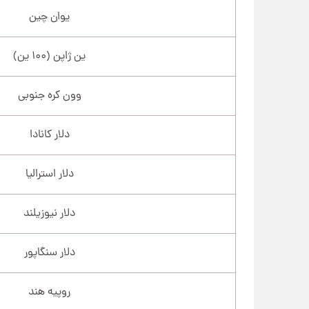
یوان چین
ین ژاپن (۱۰۰ ین)
وون کره جنوبی
دلار کانادا
دلار استرالیا
دلار نیوزیلند
دلار سنگاپور
روپیه هند