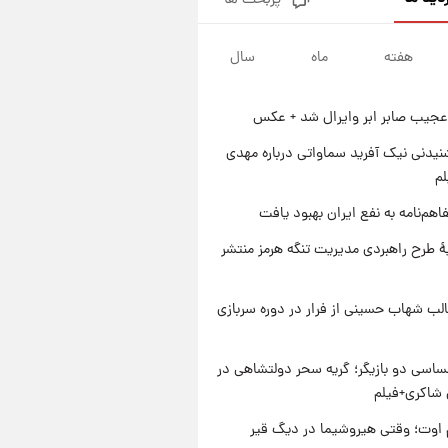
پربحث ها
جزئیات فعال‌سازی «کیف پول
ایران» اعلام شد+فیلم
هفته
ماه
سال
۱ روز پیش
تغییر تند قیمت محصولات
ایران‌خودرو و سایپا امروز پنجشنبه
عجیب صابر ابر وایرال شد + عکس
۱۵ مرداد ۱۴۰۵ +جدول
۱ روز پیش
قیمت طلا و سکه امروز پنجشنبه
یدنی نیک آفرید سماواتی درباره مهدی
۱۵ مرداد ۱۴۰۵
لم
۱ روز پیش
اهم‌نامه به نفع ایران بهبود یافت
شارژ جدید کالابرگ برای سه
دهک؛ جزئیات اعلام شد
ۀ طرح راهبردی مدیریت تنگه هرمز منتشر
لب شهاب حسینی از فرار در دوره سربازی
اسی دو بازیگر؛ گریه سحر دولتشاهی در
شاکری+فیلم
اوت؛ وقتی هیروشیما در دیگ قیر