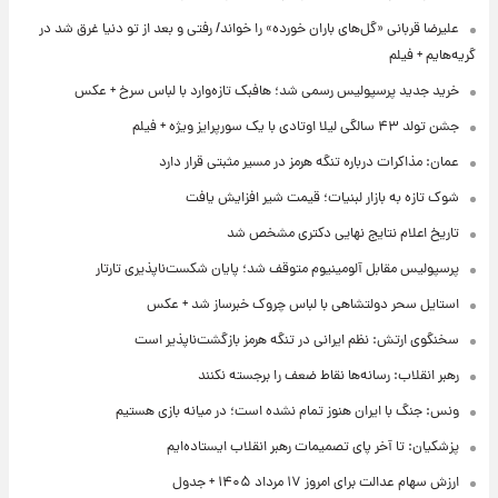
علیرضا قربانی «گل‌های باران خورده» را خواند/ رفتی و بعد از تو دنیا غرق شد در
گریه‌هایم + فیلم
خرید جدید پرسپولیس رسمی شد؛ هافبک تازه‌وارد با لباس سرخ + عکس
جشن تولد ۴۳ سالگی لیلا اوتادی با یک سورپرایز ویژه + فیلم
عمان: مذاکرات درباره تنگه هرمز در مسیر مثبتی قرار دارد
شوک تازه به بازار لبنیات؛ قیمت شیر افزایش یافت
تاریخ اعلام نتایج نهایی دکتری مشخص شد
پرسپولیس مقابل آلومینیوم متوقف شد؛ پایان شکست‌ناپذیری تارتار
استایل سحر دولتشاهی با لباس چروک خبرساز شد + عکس
سخنگوی ارتش: نظم ایرانی در تنگه هرمز بازگشت‌ناپذیر است
رهبر انقلاب: رسانه‌ها نقاط ضعف را برجسته نکنند
ونس: جنگ با ایران هنوز تمام نشده است؛ در میانه بازی هستیم
پزشکیان: تا آخر پای تصمیمات رهبر انقلاب ایستاده‌ایم
ارزش سهام عدالت برای امروز ۱۷ مرداد ۱۴۰۵ + جدول