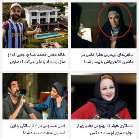
سلفی‌های پی‌درپی هلیا امامی در
خانه مجلل محمد صلاح، جایی که او
ماشین لاکچری‌اش خبرساز شد!
مثل پادشاه زندگی می‌کند | تصاویر
افشاگری هولناک بهنوش بختیاری از
لادن مستوفی در ۵۴ سالگی با این
تجارت موی اجساد + عکس
استایل متفاوت دیده شد!