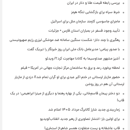
بررسی رابطه قیمت طلا و دلار در ایران
شرط سپاه برای بازگشایی تنگه هرمز
ماجرای جاسوسی کارمند سازمان ملل برای اسرائیل
تأیید وجود فسفر در بمباران استان فارس + جزئیات
رهگیری با چند دلار؛ شکست سنگین سامانه ضد موشکی لیزری رژیم صهیونیستی
با صدور پیامی؛ مدیرعامل بانک ملی ایران روز خبرنگار را تبریک گفت
آشپز مشهور صداوسیما به کانادا مهاجرت کرد؟/ ویدئو
لحظه برخورد رعد و برق به ساختمان مرکز تجارت جهانی در آمریکا + فیلم
حضور مازیار لرستانی در ختم اکبر عبدی برای او گران تمام شد!/ دزدی از مازیار
لرستانی آن هم در روز روشن
دو دختر پیمان قاسم‌خانی، یکی از بهاره رهنما و دیگری از میترا ابراهیمی؛ در یک
قاب!
زمان‌بندی جدید شارژ کالابرگ مرداد ۱۴۰۵ اعلام شد
برای اولین بار؛ انتشار تصاویری از رهبر جدید انقلاب/ویدیو
قاب عاشقانه و پست متفاوت همسر شاهرخ استخری!