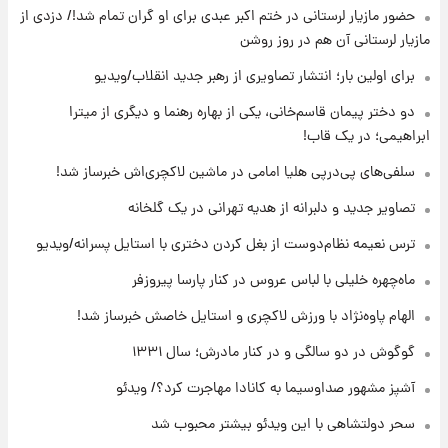
حضور مازیار لرستانی در ختم اکبر عبدی برای او گران تمام شد!/ دزدی از
پی رفتن رامین رضاییان+ عکس
مازیار لرستانی آن هم در روز روشن
۱۸ ساعت پیش
برای اولین بار؛ انتشار تصاویری از رهبر جدید انقلاب/ویدیو
قیمت گوشت گوساله و گوسفند امروز شنبه ۱۷
مرداد ۱۴۰۵ +جدول
دو دختر پیمان قاسم‌خانی، یکی از بهاره رهنما و دیگری از میترا
ابراهیمی؛ در یک قاب!
۱۸ ساعت پیش
سلفی‌های پی‌درپی هلیا امامی در ماشین لاکچری‌اش خبرساز شد!
با قدرتمندترین و بادوام ترین تانک جهان آشنا
شوید+ فیلم
تصاویر جدید و دلبرانه از هدیه تهرانی در یک گلخانه
ترس نعیمه نظام‌دوست از بغل کردن دختری با استایل پسرانه/ویدیو
۱۹ ساعت پیش
قیمت طلا ۱۸عیار امروز شنبه ۱۷ مرداد ۱۴۰۵
ماه‌چهره خلیلی با لباس عروس در کنار پارسا پیروزفر
+جدول
الهام پاوه‌نژاد با ورزش لاکچری و استایل خاصش خبرساز شد!
گوگوش در دو سالگی و در کنار مادرش؛ سال ۱۳۳۱
آشپز مشهور صداوسیما به کانادا مهاجرت کرد؟/ ویدئو
سحر دولتشاهی با این ویدئو بیشتر محبوب شد