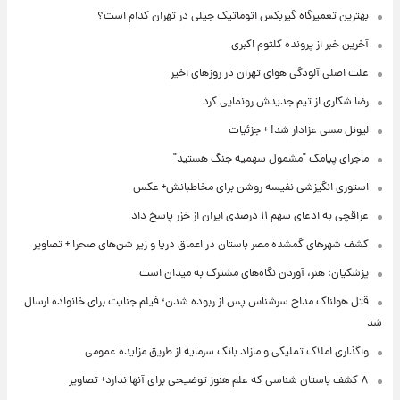
بهترین تعمیرگاه گیربکس اتوماتیک جیلی در تهران کدام است؟
آخرین خبر از پرونده کلثوم اکبری
علت اصلی آلودگی هوای تهران در روزهای اخیر
رضا شکاری از تیم جدیدش رونمایی کرد
لیونل مسی عزادار شد! + جزئیات
ماجرای پیامک "مشمول سهمیه جنگ هستید"
استوری انگیزشی نفیسه روشن برای مخاطبانش+ عکس
عراقچی به ادعای سهم ۱۱ درصدی ایران از خزر پاسخ داد
کشف شهرهای گمشده مصر باستان در اعماق دریا و زیر شن‌های صحرا + تصاویر
پزشکیان: هنر، آوردن نگاه‌های مشترک به میدان است
قتل هولناک مداح سرشناس پس از ربوده شدن؛ فیلم جنایت برای خانواده ارسال
شد
واگذاری املاک تملیکی و مازاد بانک سرمایه از طریق مزایده عمومی
۸ کشف باستان شناسی که علم هنوز توضیحی برای آنها ندارد+ تصاویر