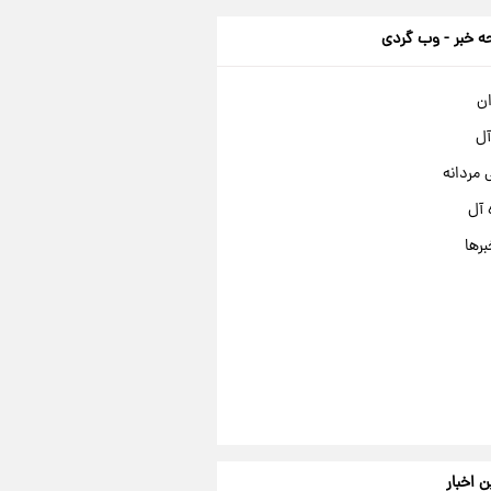
 خبر - وب گردی
ان
آل
مردانه
 آل
برها
ن اخبار