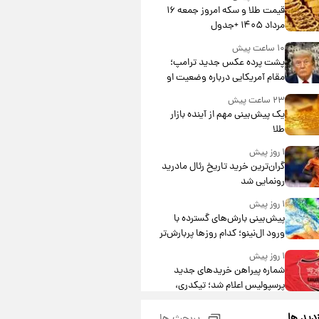
قیمت طلا و سکه امروز جمعه ۱۶
مرداد ۱۴۰۵ +جدول
۱۰ ساعت پیش
پشت پرده عکس جدید ترامپ؛
مقام آمریکایی درباره وضعیت او
چه گفت؟
۲۳ ساعت پیش
یک پیش‌بینی مهم از آینده بازار
طلا
۱ روز پیش
گران‌ترین خرید تاریخ رئال مادرید
رونمایی شد
۱ روز پیش
پیش‌بینی بارش‌های گسترده با
ورود ال‌نینو؛ کدام روزها پربارش‌تر
خواهند بود؟
۱ روز پیش
شماره پیراهن خریدهای جدید
پرسپولیس اعلام شد؛ تیکدری،
محبی و سرگیف با اعداد ویژه
۱ روز پیش
زدید ها