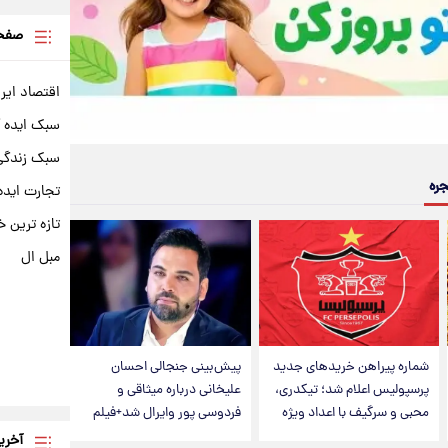
صفحه
اقتصاد ایر
سبک ایده 
سبک زندگی 
جره
تجارت ایده
تازه ترین خ
مبل ال
شماره پیراهن خریدهای جدید
پیش‌بینی جنجالی احسان
پرسپولیس اعلام شد؛ تیکدری،
علیخانی درباره میثاقی و
محبی و سرگیف با اعداد ویژه
فردوسی پور وایرال شد+فیلم
آخری