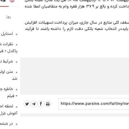
مسعودی در پایان با اشاره به عملکرد سال گذشته گفت: از اردیبهشت ۱۴۰۴ تا ۱۶ اردیبهشت ۱۴۰۵، طی یک سال، شبکه بانکی
کشور بیش از ۷۱ هزار میلیارد تومان تسهیلات ودیعه مسکن پرداخت کرده و بالغ بر ۳۶۹ هزار فقره وام به متقاضیان اعطا شده
روز
سقف کلی منابع در سال جاری، میزان پرداخت تسهیلات افزایش
ایددر انتخاب شعبه بانکی دقت لازم را داشته باشند تا فرآیند
استایل 
نظرات شن
پاکدل + فی
شرایط تف
متن اولی
شد
خاطره جا
+ فیلم
لحظه احس
آغوش غزل 
در ششم 