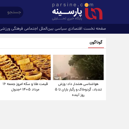
صفحه نخست
اقتصادی
سیاسی
بین‌الملل
اجتماعی
فرهنگی
ورزشی
گوناگون
هواشناسی هشدار داد: وزش
قیمت طلا و سکه امروز جمعه ۱۶
تندباد، گردوخاک و رگبار باران تا ۵
مرداد ۱۴۰۵ +جدول
روز آینده