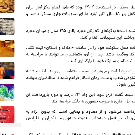
مسعودی خاطرنشان کرد: مبنای این افزایش، نرخ تورم نقطه‌به‌نقطه مسکن در اسفندماه ۱۴۰۴ بوده که طبق اعلام مرکز آمار ایران
۳۲.۱ درصد گزارش شده و متقاضیان، همسر و فرزندان تحت تکفل زیر ۱۸ سال آنان نباید دارای تسهیلات جاری مسکن باشند و
مسعودی ادامه داد: امکان ثبت‌نام برای افراد مجرد نیز فراهم شده است؛ به‌گونه‌ای که زنان مجرد بالای ۳۵ سال و مردان مجرد
اعات محل سکونت خود را در سامانه «املاک و اسکان» ثبت کنند.
د رهگیری باشد. پس از آن، متقاضیان می‌توانند با مراجعه به
تعلام‌های لازم طی ۴۸ تا ۷۲ ساعت به‌صورت برخط انجام می‌شود و سپس متقاضی می‌تواند بانک و شعبه
شلوغی شعب و مدت زمان انتظار فراهم شده تا متقاضیان بتوانند
گیری شود.
مسعودی با تأکید بر اینکه این تسهیلات نیازمند معرفی ضامن است، گفت: نرخ سود این وام ۲۳ درصد و دوره بازپرداخت آن
راحل اداری به‌صورت حضوری به بانک مراجعه کند.
رداخت می‌شود و از معدود وام‌هایی است که بدون الزام به
‌تواند در فصل جابه‌جایی، قدرت چانه‌زنی مستأجران را افزایش
پربا