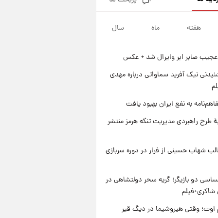
پربحث ها
جزئیات فعال‌سازی «کیف پول
ایران» اعلام شد+فیلم
هفته
ماه
سال
۱ روز پیش
تغییر تند قیمت محصولات
ایران‌خودرو و سایپا امروز پنجشنبه
عجیب صابر ابر وایرال شد + عکس
۱۵ مرداد ۱۴۰۵ +جدول
۱ روز پیش
قیمت طلا و سکه امروز پنجشنبه
یدنی نیک آفرید سماواتی درباره مهدی
۱۵ مرداد ۱۴۰۵
لم
۱ روز پیش
اهم‌نامه به نفع ایران بهبود یافت
شارژ جدید کالابرگ برای سه
دهک؛ جزئیات اعلام شد
ۀ طرح راهبردی مدیریت تنگه هرمز منتشر
لب شهاب حسینی از فرار در دوره سربازی
اسی دو بازیگر؛ گریه سحر دولتشاهی در
شاکری+فیلم
اوت؛ وقتی هیروشیما در دیگ قیر