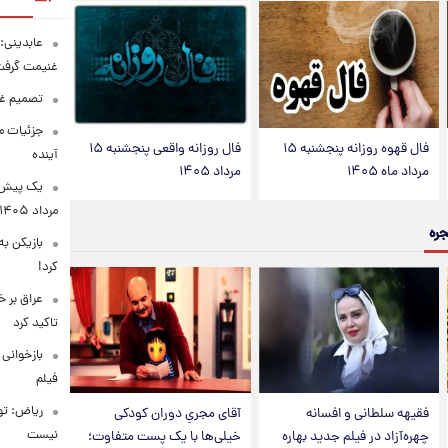
عابدینی: 
غنیمت گرف
تصمیم غی
جزئیات مح
فال قهوه روزانه پنجشنبه ۱۵
فال روزانه واقعی پنجشنبه ۱۵
آینده
مرداد ماه ۱۴۰۵
مرداد ۱۴۰۵
مرداد ۱۴۰۵
جره
بازیکن به
کرد!
عراق بر 
تاکید کرد
بازخوانی
فیلم
ریاض: تو
فقیهه سلطانی و افسانه
آقای مجریِ دوران کودکی
نیست
چهره‌آزاد در فیلم جدید بهاره
خیلی‌ها با یک پست متفاوت؛