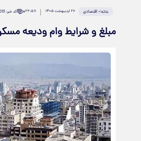
۰
>
اقتصادی
۲۶ اردیبهشت ۱۴۰۵
۲۲:۵۸
کد خبر: 982013
خانه
مبلغ و شرایط وام ودیعه مسکن