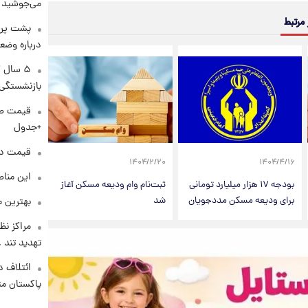
می‌جوشید
 مرتبط
پشت پرد
درباره وض
۵ سال 
بازنشستگی
+جدول
قیمت دلار د
۱۴۰۴/۲/۲۰
۱۴۰۴/۴/۱۶
این مناط
بودجه ۱۷ هزار میلیارد تومانی
ثبت‌نام وام ودیعه مسکن آغاز
برای ودیعه مسکن مددجویان
شد
بهترین م
مراکز نظ
تهدید تند
ائتلاف د
پاکستان مت