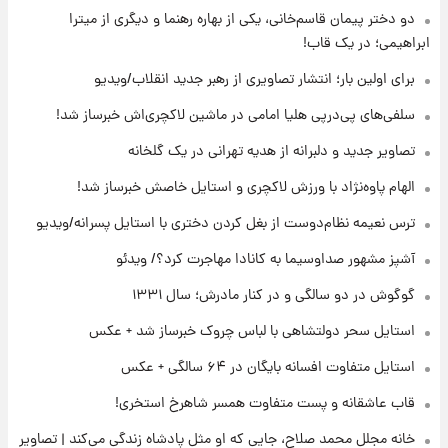
دو دختر پیمان قاسم‌خانی، یکی از بهاره رهنما و دیگری از میترا
ابراهیمی؛ در یک قاب!
۱۹ ساعت پیش
تصاویر عمامه بستن به شیوه خاتمی/ویدیو
برای اولین بار؛ انتشار تصاویری از رهبر جدید انقلاب/ویدیو
سلفی‌های پی‌درپی هلیا امامی در ماشین لاکچری‌اش خبرساز شد!
۲۱ ساعت پیش
تصاویر جدید و دلبرانه از هدیه تهرانی در یک گلخانه
افشای محل پناهگاه‌ رهبر شهید روی آنتن زنده
تلویزیون/ویدیو
الهام پاوه‌نژاد با ورزش لاکچری و استایل خاصش خبرساز شد!
ترس نعیمه نظام‌دوست از بغل کردن دختری با استایل پسرانه/ویدیو
۲۲ ساعت پیش
ثریا اسفندیاری بعد از طلاق و در دیدار با گروه
آشپز مشهور صداوسیما به کانادا مهاجرت کرد؟/ ویدئو
بیتلز
گوگوش در دو سالگی و در کنار مادرش؛ سال ۱۳۳۱
استایل سحر دولتشاهی با لباس چروک خبرساز شد + عکس
استایل متفاوت افسانه بایگان در ۶۴ سالگی + عکس
قاب عاشقانه و پست متفاوت همسر شاهرخ استخری!
خانه مجلل محمد صلاح، جایی که او مثل پادشاه زندگی می‌کند | تصاویر