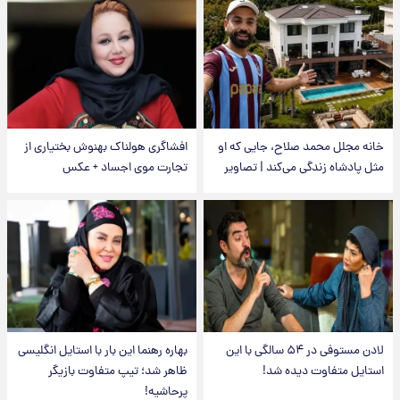
خانه مجلل محمد صلاح، جایی که او
افشاگری هولناک بهنوش بختیاری از
مثل پادشاه زندگی می‌کند | تصاویر
تجارت موی اجساد + عکس
لادن مستوفی در ۵۴ سالگی با این
بهاره رهنما این بار با استایل انگلیسی
استایل متفاوت دیده شد!
ظاهر شد؛ تیپ متفاوت بازیگر
پرحاشیه!