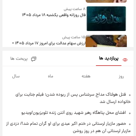
۸ ساعت پیش
فال روزانه واقعی یکشنبه ۱۸ مرداد ۱۴۰۵
۱۵ ساعت پیش
ارزش سهام عدالت برای امروز ۱۷ مرداد ۱۴۰۵ +
جدول
پربازدید ها
پربحث ها
۱۶ ساعت پیش
لیونل مسی عزادار شد! + جزئیات
روز
هفته
ماه
سال
قتل هولناک مداح سرشناس پس از ربوده شدن؛ فیلم جنایت برای
۱۹ ساعت پیش
لحظه برخورد رعد و برق به ساختمان مرکز تجارت
خانواده ارسال شد
جهانی در آمریکا + فیلم
افشای محل پناهگاه‌ رهبر شهید روی آنتن زنده تلویزیون/ویدیو
۱۹ ساعت پیش
حضور مازیار لرستانی در ختم اکبر عبدی برای او گران تمام شد!/ دزدی از
برای اولین بار؛ انتشار تصاویری از رهبر جدید
مازیار لرستانی آن هم در روز روشن
انقلاب/ویدیو