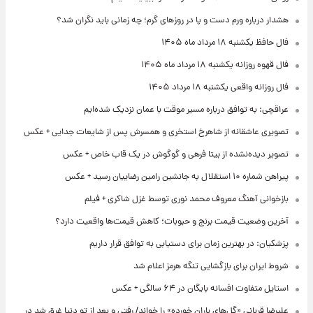
هشدار درباره ورم دست و پا در روزهای گرم؛ چه زمانی باید نگران شد؟
فال حافظ یکشنبه ۱۸ مرداد ماه ۱۴۰۵
فال قهوه روزانه یکشنبه ۱۸ مرداد ماه ۱۴۰۵
فال روزانه واقعی یکشنبه ۱۸ مرداد ۱۴۰۵
عراقچی: به توافق درباره مسیر موقت با عمان نزدیک شده‌ایم
تصویری عاشقانه از شاهرخ استخری و همسرش پس از شایعات جدایی + عکس
تصویر دیده‌نشده از بیتا فرهی و گوگوش در یک قاب خاص + عکس
پیراهن شماره ۱۰ استقلال به جانشین رامین رضاییان رسید + عکس
بازخوانی آهنگ معروف محمد نوری توسط غزل شاکری + فیلم
آخرین وضعیت قیمت برنج و حبوبات؛ کاهش قیمت‌ها واقعیت دارد؟
پزشکیان: در بهترین زمان برای دستیابی به توافق قرار داریم
شروط ایران برای بازگشایی تنگه هرمز اعلام شد
استایل متفاوت افسانه بایگان در ۶۴ سالگی + عکس
علیرضا قربانی «گل‌های باران خورده» را خواند/ رفتی و بعد از تو دنیا غرق شد در