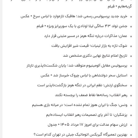
گریه‌هایم + فیلم
خرید جدید پرسپولیس رسمی شد؛ هافبک تازه‌وارد با لباس سرخ + عکس
جشن تولد ۴۳ سالگی لیلا اوتادی با یک سورپرایز ویژه + فیلم
عمان: مذاکرات درباره تنگه هرمز در مسیر مثبتی قرار دارد
شوک تازه به بازار لبنیات؛ قیمت شیر افزایش یافت
تاریخ اعلام نتایج نهایی دکتری مشخص شد
پرسپولیس مقابل آلومینیوم متوقف شد؛ پایان شکست‌ناپذیری تارتار
استایل سحر دولتشاهی با لباس چروک خبرساز شد + عکس
سخنگوی ارتش: نظم ایرانی در تنگه هرمز بازگشت‌ناپذیر است
رهبر انقلاب: رسانه‌ها نقاط ضعف را برجسته نکنند
ونس: جنگ با ایران هنوز تمام نشده است؛ در میانه بازی هستیم
پزشکیان: تا آخر پای تصمیمات رهبر انقلاب ایستاده‌ایم
ارزش سهام عدالت برای امروز ۱۷ مرداد ۱۴۰۵ + جدول
بهترین تعمیرگاه گیربکس اتوماتیک جیلی در تهران کدام است؟