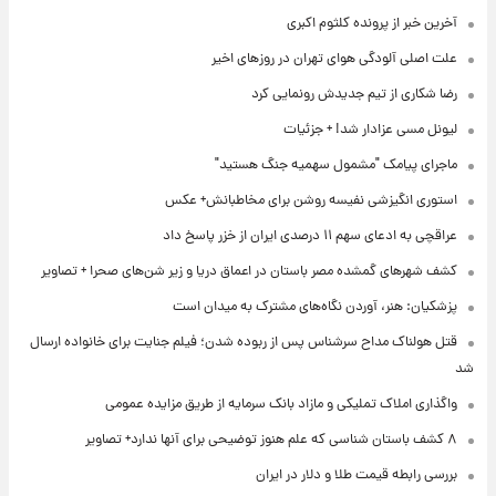
آخرین خبر از پرونده کلثوم اکبری
علت اصلی آلودگی هوای تهران در روزهای اخیر
رضا شکاری از تیم جدیدش رونمایی کرد
لیونل مسی عزادار شد! + جزئیات
ماجرای پیامک "مشمول سهمیه جنگ هستید"
استوری انگیزشی نفیسه روشن برای مخاطبانش+ عکس
عراقچی به ادعای سهم ۱۱ درصدی ایران از خزر پاسخ داد
کشف شهرهای گمشده مصر باستان در اعماق دریا و زیر شن‌های صحرا + تصاویر
پزشکیان: هنر، آوردن نگاه‌های مشترک به میدان است
قتل هولناک مداح سرشناس پس از ربوده شدن؛ فیلم جنایت برای خانواده ارسال
شد
واگذاری املاک تملیکی و مازاد بانک سرمایه از طریق مزایده عمومی
۸ کشف باستان شناسی که علم هنوز توضیحی برای آنها ندارد+ تصاویر
بررسی رابطه قیمت طلا و دلار در ایران