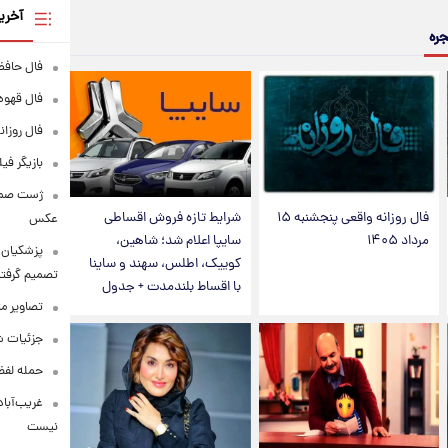
آخری
جره
فال حافظ پنجشنبه
فال قهوه روزانه
فال روزانه وا
بازیگر فی
فال روزانه واقعی پنجشنبه ۱۵
شرایط تازه فروش اقساطی
عکس
مرداد ۱۴۰۵
سایپا اعلام شد؛ شاهین،
پزشکیان: 
کوییک، اطلس، سهند و ساینا
تصمیم گرفتن
با اقساط بلندمدت + جدول
تصاویر م
جزئیات شر
حمله لفظی
غریب‌آباد
نیست