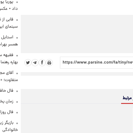
پوریا پو
داد + عکس
قابی از 
سینمای ایر
استایل ت
همسر بهرام
فقیهه سل
بهاره رهنما
آقای مجر
متفاوت؛ «غ
فال حافظ چهارش
 مرتبط
زمان پخ
فال روزانه و
بازیگر ز
خانوادگی