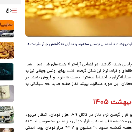
داغ
اهش تنش منطقه‌ای و افت اونس جهانی، بازار طلا را برای شنبه ۲۶ اردیبهشت با احتمال نوسان محدود و تمایل به کاهش جزئی قیمت‌ها
 پایانی هفته گذشته در فضایی آرام‌تر از هفته‌های قبل دنبال شد؛
ه‌ای و ثبات نرخ ارز شکل گرفت. افت بهای اونس جهانی نیز به
معامله‌گران با احتیاط بیشتری دست به خرید و فروش بزنند. در
الان این حوزه منتظرند ببینند آغاز هفته جدید چه سیگنالی به
با توجه به عقب‌نشینی اونس جهانی تا محدوده ۴۵۵۰ دلار و قرار گرفتن نرخ دلار در کانال ۱۷۹ هزار تومان، انتظار می‌رود
ین محدوده باقی بماند و بازار جهانی نیز تغییر محسوسی نداشته
باشد، احتمال دارد قیمت هر گرم طلای ۱۸ عیار که در پایان هفته گذشته حدود ۱۹ میلیون و ۴۳۷ هزار تومان بود، اندکی