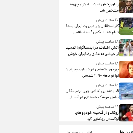
مشارکت چند درصد است؟
زمان پخش «مرد سه هزار چهره»
مشخص شد
۱۷ ساعت پیش
کار استقلال و رامین رضاییان رسما
تمام شد + عکس / خداحافظی
صمیمانه آبی ها با رامین!
۱۸ ساعت پیش
آتش اختلاف در اینستاگرام؛ تمجید
از حردانی به مذاق رضاییان خوش
نیامد+عکس
۱۸ ساعت پیش
پروین اعتصامی در دوران نوجوانی؛
اواخر دهه ۱۲۹۰ شمسی
۱۸ ساعت پیش
قدرت‌نمایی نظامی چین؛ بمب‌افکن
حامل موشک هسته‌ای در آسمان
ظاهر شد
۱۹ ساعت پیش
رونالدو از گنجینه خودروهای
لوکسش رونمایی کرد
۲۰ ساعت پیش
زدید ها