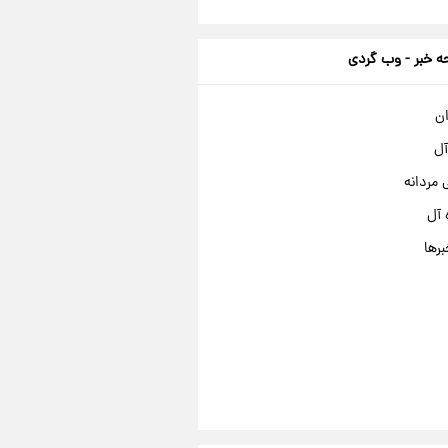
 خبر - وب گردی
ان
آل
مردانه
 آل
برها