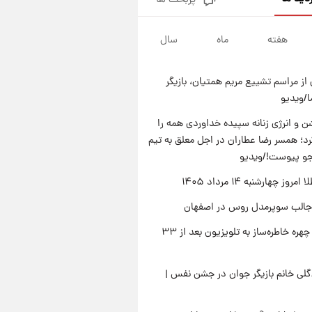
پربحث ها
قیمت دلار در بازار آزاد امروز
چهارشنبه ۱۴ مرداد ۱۴۰۵/ نرخ‌ها
ثابت ماند؟ +جدول
هفته
ماه
سال
۲۰ ساعت پیش
علی مطهری: اجرای کامل
تفاهم‌نامه اسلام‌آباد، پیروزی
از مراسم تشییع مریم همتیان، بازیگر
بزرگ‌تری برای ایران است
۲۱ ساعت پیش
/ویدیو
واکنش تند تاکر کارلسون به حمله
آمریکا به مدرسه میناب؛ «باید
 و انرژی زنانه سپیده خداوردی همه را
سیلی محکمی به صورت ترامپ زد»
؛ همسر رضا عطاران در اجل معلق به تیم
۲۱ ساعت پیش
قیمت طلا و سکه امروز چهارشنبه
جو پیوست!/ویدیو
۱۴ مرداد ۱۴۰۵/کاهش قیمت طلا
وز چهارشنبه ۱۴ مرداد ۱۴۰۵
و سکه
جالب سوپرمدل روس در اصفهان
بازگشت چهره خاطره‌ساز به تلویزیون بعد از ۳۳
لی خانم بازیگر جوان در جشن نفس |