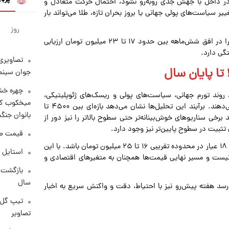
 در داخل با جهش جدی روبه‌رو نشود، احتمال حرکت متعادل و
سیاست‌های پولی جهانی یا بروز بحران تازه، طلا می‌تواند بار
روز
بر همین اساس، برخی تحلیلگران دامنه نوسان طلای ۱۸ عیار را در افق شش‌ماهه بین حدود ۱۷ تا ۲۳ میلیون تومان ارزیابی
تگی دارد.
تصاویری 
ا پایان سال
جوان سینما
چهره خشن
روند تورم جهانی، سیاست‌های پولی و ریسک‌های ژئوپلیتیکی،
میخکوب کرد
سناریوهای مختلفی برای قیمت اونس در سال ۱۴۰۵ ارائه می‌دهند. برآیند این تحلیل‌ها نشان می‌دهد بازه‌ای بین ۴۵۰۰ تا
بانوان جنگ
 برخی سناریوهای خوش‌بینانه‌تر حتی سطوح بالاتر را نیز دور از
ان تثبیت در سطوح پایین‌تر نیز وجود دارد.
قیمت طلا امر
در بازار داخلی، این پیش‌بینی‌ها می‌تواند به معنای نوسان طلای ۱۸ عیار در محدوده تقریبی ۱۶ تا ۲۵ میلیون تومان باشد. با این
استایل 
ی نیست و مسیر نهایی قیمت‌ها همچنان به متغیرهای اقتصادی و
سال
‌رسد هفته پیش‌رو نیز با احتیاط، دقت و واکنش سریع به اخبار
تیپ گل‌گ
تصاویر