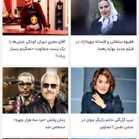
فقیهه سلطانی و افسانه چهره‌آزاد در
آقای مجریِ دوران کودکی خیلی‌ها با
فیلم جدید بهاره رهنما
یک پست متفاوت؛ «غمگینم بسیار
زیاد»!
تیپ گل‌گلی خانم بازیگر جوان در
زمان پخش «مرد سه هزار چهره»
جشن نفس | تصاویر
مشخص شد