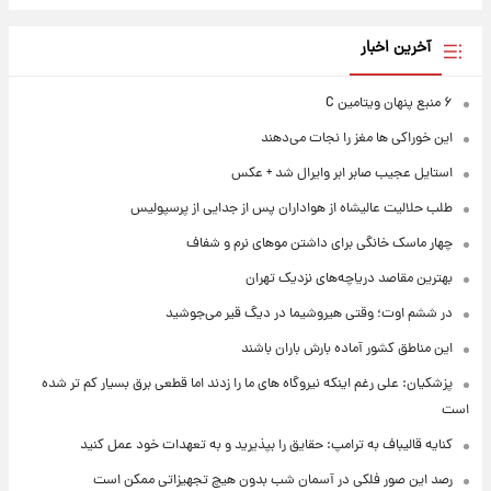
آخرین اخبار
۶ منبع پنهان ویتامین C
این خوراکی ها مغز را نجات می‌دهند
استایل عجیب صابر ابر وایرال شد + عکس
طلب حلالیت عالیشاه از هواداران پس از جدایی از پرسپولیس
چهار ماسک خانگی برای داشتن موهای نرم و شفاف
بهترین مقاصد دریاچه‌های نزدیک تهران
در ششم اوت؛ وقتی هیروشیما در دیگ قیر می‌جوشید
این مناطق کشور آماده بارش باران باشند
پزشکیان: علی رغم اینکه نیروگاه های ما را زدند اما قطعی برق بسیار کم تر شده
است
کنایه قالیباف به ترامپ: حقایق را بپذیرید و به تعهدات خود عمل کنید
رصد این صور فلکی در آسمان شب بدون هیچ تجهیزاتی ممکن است