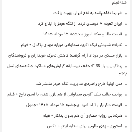
فال قهوه روزانه پنجشنبه ۱۵ مرداد ماه ۱۴۰۵
شد+فیلم
شرایط تفاهم‌نامه به نفع ایران بهبود یافت
۱ روز پیش
ایران تعرفه ۷ درصدی تردد از تنگه هرمز را ابلاغ کرد
فال روزانه واقعی پنجشنبه ۱۵ مرداد ۱۴۰۵
قیمت طلا و سکه امروز پنجشنبه ۱۵ مرداد ۱۴۰۵
نظرات شنیدنی نیک آفرید سماواتی درباره مهدی پاکدل + فیلم
۱ روز پیش
بازار مسکن در مرداد آرام گرفت؛ کاهش تحرک خریداران و فروشندگان
ارزش سهام عدالت برای امروز چهارشنبه ۱۴ مرداد
+ جدول
پنتاگون و راز F-35؛ حذف بی‌سابقه گزارش‌های عملکرد جنگنده‌های نسل
پنجم
۱ روز پیش
آغاز طرح جدید فروش مشارکت در تولید سایپا؛
متن اولیۀ طرح راهبردی مدیریت تنگه هرمز منتشر شد
نام خودرو، مبلغ پیش پرداخت و زمان تحویل |
روایت جالب نیک آفرین سماواتی از هم بازی شدن با امین تارخ + فیلم
سود مشارکت چند درصد است؟
قیمت دلار بازار آزاد امروز پنجشنبه ۱۵ مرداد ۱۴۰۵ +جدول
هنرنمایی روزبه حصاری آن هم بدون بدلکار + فیلم
استوری مهدی طارمی برای ستاره اینتر + عکس