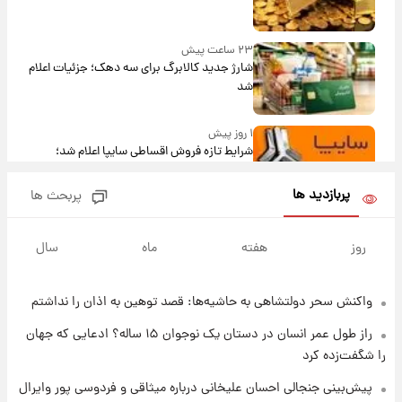
۲۳ ساعت پیش
شارژ جدید کالابرگ برای سه دهک؛ جزئیات اعلام
شد
۱ روز پیش
شرایط تازه فروش اقساطی سایپا اعلام شد؛
شاهین، کوییک، اطلس، سهند و ساینا با اقساط
بلندمدت + جدول
پربازدید ها
پربحث ها
۱ روز پیش
سیگنال‌های جدید برای بازار طلا؛ پیش‌بینی
روز
هفته
ماه
سال
قیمت سکه و طلا فردا
واکنش سحر دولتشاهی به حاشیه‌ها: قصد توهین به اذان را نداشتم
۱ روز پیش
فال حافظ پنجشنبه ۱۵ مرداد ماه ۱۴۰۵
راز طول عمر انسان در دستان یک نوجوان ۱۵ ساله؟ ادعایی که جهان
را شگفت‌زده کرد
۱ روز پیش
پیش‌بینی جنجالی احسان علیخانی درباره میثاقی و فردوسی پور وایرال