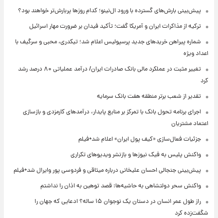
پیش‌بینی بارش‌های گسترده با ورود ال‌نینو؛ کدام روزها پربارش‌تر خواهند بود؟
ترکیه از مذاکرات ایران و آمریکا گفت؛ تأکید فیدان بر ضرورت مهار اسرائیل
شماره پیراهن خریدهای جدید پرسپولیس اعلام شد؛ تیکدری، محبی و سرگیف با
اعداد ویژه
تغییر مثبت در عملکرد مالی بانک صادرات ایران/ درآمد عملیاتی ۸۰ درصد رشد
کرد
تقدیر از شعب برتر منطقه هفت بانک سرمایه
اجرای برنامه تحول بانک با تمرکز بر منابع پایدار، درآمدهای کارمزدی و بازسازی
اعتماد مشتریان
جزئیات فعال‌سازی «کیف پول ایران» اعلام شد+فیلم
واکنش پلیس به فیک نیوزها و بازنشر ویدیوهای تکراری
پیش‌بینی جنجالی احسان علیخانی درباره میثاقی و فردوسی پور وایرال شد+فیلم
واکنش سحر دولتشاهی به حاشیه‌ها: قصد توهین به اذان را نداشتم
راز طول عمر انسان در دستان یک نوجوان ۱۵ ساله؟ ادعایی که جهان را
شگفت‌زده کرد