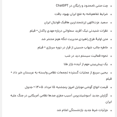
چت متنی نامحدود و رایگان در ChatGPT
شرایط تفاهم‌نامه به نفع ایران بهبود یافت
سعید عزت‌اللهی ارزشمندترین هافبک فوتبال ایران
نظرات شنیدنی نیک آفرید سماواتی درباره مهدی پاکدل + فیلم
متن اولیۀ طرح راهبردی مدیریت تنگه هرمز منتشر شد
خاطره جالب شهاب حسینی از فرار در دوره سربازی + فیلم
نحوه فعالیت سیستم دید در شب
یک پیش‌بینی مهم از آینده بازار طلا
یحیی سریع از عملیات گسترده تجمعات نظامی وابسته به عربستان خبر داد +
فیلم
قیمت انواع گوشی موبایل امروز پنجشنبه ۱۵ مرداد ۱۴۰۵ + جدول
گزارش جدید آسوشیتدپرس آسیب مغزی صدها نظامی آمریکایی در جنگ علیه
ایران
جزئیات شرط جدید بازنشستگی اعلام شد