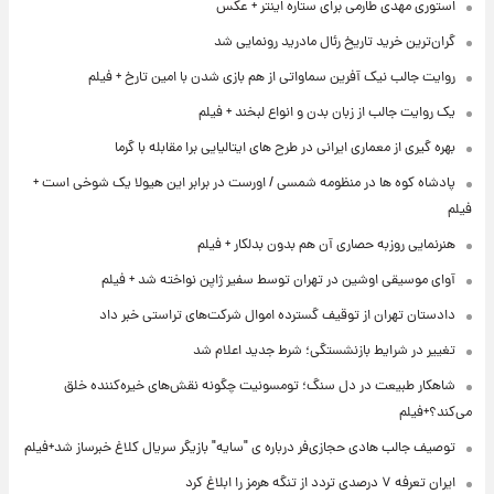
استوری مهدی طارمی برای ستاره اینتر + عکس
گران‌ترین خرید تاریخ رئال مادرید رونمایی شد
روایت جالب نیک آفرین سماواتی از هم بازی شدن با امین تارخ + فیلم
یک روایت جالب از زبان بدن و انواع لبخند + فیلم
بهره گیری از معماری ایرانی در طرح های ایتالیایی برا مقابله با گرما
پادشاه کوه ها در منظومه شمسی / اورست در برابر این هیولا یک شوخی است +
فیلم
هنرنمایی روزبه حصاری آن هم بدون بدلکار + فیلم
آوای موسیقی اوشین در تهران توسط سفیر ژاپن نواخته شد + فیلم
دادستان تهران از توقیف گسترده اموال شرکت‌های تراستی خبر داد
تغییر در شرایط بازنشستگی؛ شرط جدید اعلام شد
شاهکار طبیعت در دل سنگ؛ تومسونیت چگونه نقش‌های خیره‌کننده خلق
می‌کند؟+فیلم
توصیف جالب هادی حجازی‌فر درباره ی "سایه" بازیگر سریال کلاغ خبرساز شد+فیلم
ایران تعرفه ۷ درصدی تردد از تنگه هرمز را ابلاغ کرد