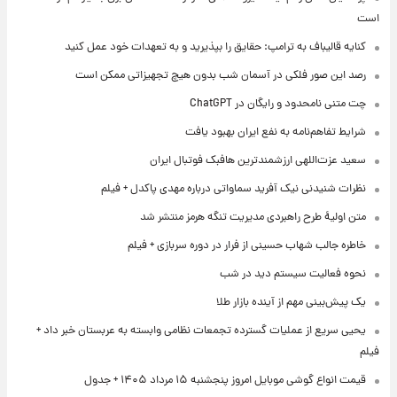
است
کنایه قالیباف به ترامپ: حقایق را بپذیرید و به تعهدات خود عمل کنید
رصد این صور فلکی در آسمان شب بدون هیچ تجهیزاتی ممکن است
چت متنی نامحدود و رایگان در ChatGPT
شرایط تفاهم‌نامه به نفع ایران بهبود یافت
سعید عزت‌اللهی ارزشمندترین هافبک فوتبال ایران
نظرات شنیدنی نیک آفرید سماواتی درباره مهدی پاکدل + فیلم
متن اولیۀ طرح راهبردی مدیریت تنگه هرمز منتشر شد
خاطره جالب شهاب حسینی از فرار در دوره سربازی + فیلم
نحوه فعالیت سیستم دید در شب
یک پیش‌بینی مهم از آینده بازار طلا
یحیی سریع از عملیات گسترده تجمعات نظامی وابسته به عربستان خبر داد +
فیلم
قیمت انواع گوشی موبایل امروز پنجشنبه ۱۵ مرداد ۱۴۰۵ + جدول