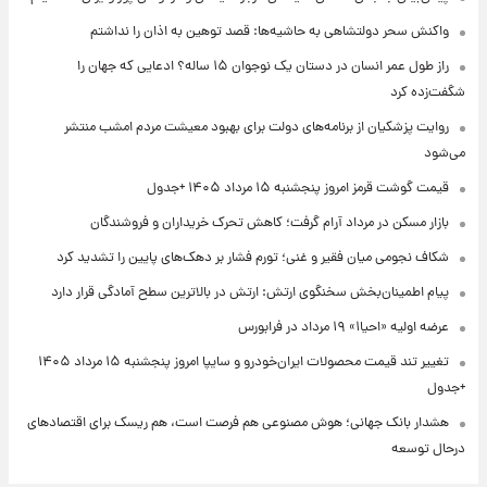
واکنش سحر دولتشاهی به حاشیه‌ها: قصد توهین به اذان را نداشتم
راز طول عمر انسان در دستان یک نوجوان ۱۵ ساله؟ ادعایی که جهان را
شگفت‌زده کرد
روایت پزشکیان از برنامه‌های دولت برای بهبود معیشت مردم امشب منتشر
می‌شود
قیمت گوشت قرمز امروز پنجشنبه ۱۵ مرداد ۱۴۰۵ +جدول
بازار مسکن در مرداد آرام گرفت؛ کاهش تحرک خریداران و فروشندگان
شکاف نجومی میان فقیر و غنی؛ تورم فشار بر دهک‌های پایین را تشدید کرد
پیام اطمینان‌بخش سخنگوی ارتش: ارتش در بالاترین سطح آمادگی قرار دارد
عرضه اولیه «احیا۱» ۱۹ مرداد در فرابورس
تغییر تند قیمت محصولات ایران‌خودرو و سایپا امروز پنجشنبه ۱۵ مرداد ۱۴۰۵
+جدول
هشدار بانک جهانی؛ هوش مصنوعی هم فرصت است، هم ریسک برای اقتصادهای
درحال توسعه