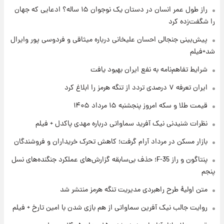
فال حافظ پنجشنبه ۱۵ مرداد ماه ۱۴۰۵
راز طول عمر انسان در دستان یک نوجوان ۱۵ ساله؟ ادعایی که جهان
را شگفت‌زده کرد
۱ روز پیش
پیش‌بینی جنجالی احسان علیخانی درباره میثاقی و فردوسی پور وایرال
فال قهوه روزانه پنجشنبه ۱۵ مرداد ماه ۱۴۰۵
شد+فیلم
شرایط تفاهم‌نامه به نفع ایران بهبود یافت
۱ روز پیش
ایران تعرفه ۷ درصدی تردد از تنگه هرمز را ابلاغ کرد
فال روزانه واقعی پنجشنبه ۱۵ مرداد ۱۴۰۵
قیمت طلا و سکه امروز پنجشنبه ۱۵ مرداد ۱۴۰۵
نظرات شنیدنی نیک آفرید سماواتی درباره مهدی پاکدل + فیلم
۱ روز پیش
بازار مسکن در مرداد آرام گرفت؛ کاهش تحرک خریداران و فروشندگان
ارزش سهام عدالت برای امروز چهارشنبه ۱۴ مرداد
+ جدول
پنتاگون و راز F-35؛ حذف بی‌سابقه گزارش‌های عملکرد جنگنده‌های نسل
پنجم
۱ روز پیش
آغاز طرح جدید فروش مشارکت در تولید سایپا؛
متن اولیۀ طرح راهبردی مدیریت تنگه هرمز منتشر شد
نام خودرو، مبلغ پیش پرداخت و زمان تحویل |
روایت جالب نیک آفرین سماواتی از هم بازی شدن با امین تارخ + فیلم
سود مشارکت چند درصد است؟