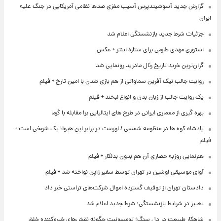
گزارش جدید آسوشیتدپرس آسیب مغزی صدها نظامی آمریکایی در جنگ علیه
ایران
جزئیات شرط جدید بازنشستگی اعلام شد
استوری مهدی طارمی برای ستاره اینتر + عکس
گران‌ترین خرید تاریخ رئال مادرید رونمایی شد
روایت جالب نیک آفرین سماواتی از هم بازی شدن با امین تارخ + فیلم
یک روایت جالب از زبان بدن و انواع لبخند + فیلم
بهره گیری از معماری ایرانی در طرح های ایتالیایی برا مقابله با گرما
پادشاه کوه ها در منظومه شمسی / اورست در برابر این هیولا یک شوخی است +
فیلم
هنرنمایی روزبه حصاری آن هم بدون بدلکار + فیلم
آوای موسیقی اوشین در تهران توسط سفیر ژاپن نواخته شد + فیلم
دادستان تهران از توقیف گسترده اموال شرکت‌های تراستی خبر داد
تغییر در شرایط بازنشستگی؛ شرط جدید اعلام شد
شاهکار طبیعت در دل سنگ؛ تومسونیت چگونه نقش‌های خیره‌کننده خلق