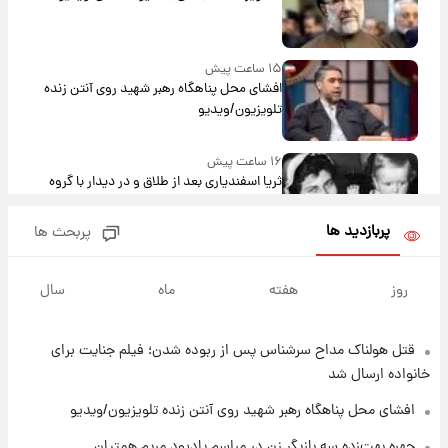
۱۵ ساعت پیش
افشای محل پناهگاه‌ رهبر شهید روی آنتن زنده
تلویزیون/ویدیو
۱۶ ساعت پیش
ثریا اسفندیاری بعد از طلاق و در دیدار با گروه
بیتلز
پربازدید ها
پربحث ها
۱۶ ساعت پیش
ادعای جنجالی درباره اینفانتینو؛ اتهام پرداخت
روز
هفته
ماه
سال
پول به معشوقه با درآمد یوفا
قتل هولناک مداح سرشناس پس از ربوده شدن؛ فیلم جنایت برای
۱۶ ساعت پیش
هشدار درباره کمبود یک ماده معدنی؛ خطر
خانواده ارسال شد
آلزایمر و زوال عقل افزایش می‌یابد؟
افشای محل پناهگاه‌ رهبر شهید روی آنتن زنده تلویزیون/ویدیو
۱۷ ساعت پیش
چهره بهت‌زده سه بازیگر زن در مراسم یادبود مریم همتیان