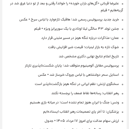
علیرضا قربانی «گل‌های باران خورده» را خواند/ رفتی و بعد از تو دنیا غرق شد در
گریه‌هایم + فیلم
خرید جدید پرسپولیس رسمی شد؛ هافبک تازه‌وارد با لباس سرخ + عکس
جشن تولد ۴۳ سالگی لیلا اوتادی با یک سورپرایز ویژه + فیلم
عمان: مذاکرات درباره تنگه هرمز در مسیر مثبتی قرار دارد
شوک تازه به بازار لبنیات؛ قیمت شیر افزایش یافت
تاریخ اعلام نتایج نهایی دکتری مشخص شد
پرسپولیس مقابل آلومینیوم متوقف شد؛ پایان شکست‌ناپذیری تارتار
استایل سحر دولتشاهی با لباس چروک خبرساز شد + عکس
سخنگوی ارتش: نظم ایرانی در تنگه هرمز بازگشت‌ناپذیر است
رهبر انقلاب: رسانه‌ها نقاط ضعف را برجسته نکنند
ونس: جنگ با ایران هنوز تمام نشده است؛ در میانه بازی هستیم
پزشکیان: تا آخر پای تصمیمات رهبر انقلاب ایستاده‌ایم
ارزش سهام عدالت برای امروز ۱۷ مرداد ۱۴۰۵ + جدول