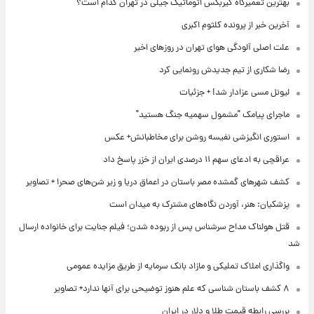
بهترین تعمیرگاه گیربکس اتوماتیک جیلی در تهران کدام است؟
آخرین خبر از پرونده کلثوم اکبری
علت اصلی آلودگی هوای تهران در روزهای اخیر
رضا شکاری از تیم جدیدش رونمایی کرد
لیونل مسی عزادار شد! + جزئیات
ماجرای پیامک "مشمول سهمیه جنگ هستید"
استوری انگیزشی نفیسه روشن برای مخاطبانش+ عکس
عراقچی به ادعای سهم ۱۱ درصدی ایران از خزر پاسخ داد
کشف شهرهای گمشده مصر باستان در اعماق دریا و زیر شن‌های صحرا + تصاویر
پزشکیان: هنر، آوردن نگاه‌های مشترک به میدان است
قتل هولناک مداح سرشناس پس از ربوده شدن؛ فیلم جنایت برای خانواده ارسال
شد
واگذاری املاک تملیکی و مازاد بانک سرمایه از طریق مزایده عمومی
۸ کشف باستان شناسی که علم هنوز توضیحی برای آنها ندارد+ تصاویر
بررسی رابطه قیمت طلا و دلار در ایران