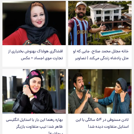
خانه مجلل محمد صلاح، جایی که او
افشاگری هولناک بهنوش بختیاری از
مثل پادشاه زندگی می‌کند | تصاویر
تجارت موی اجساد + عکس
لادن مستوفی در ۵۴ سالگی با این
بهاره رهنما این بار با استایل انگلیسی
استایل متفاوت دیده شد!
ظاهر شد؛ تیپ متفاوت بازیگر
پرحاشیه!