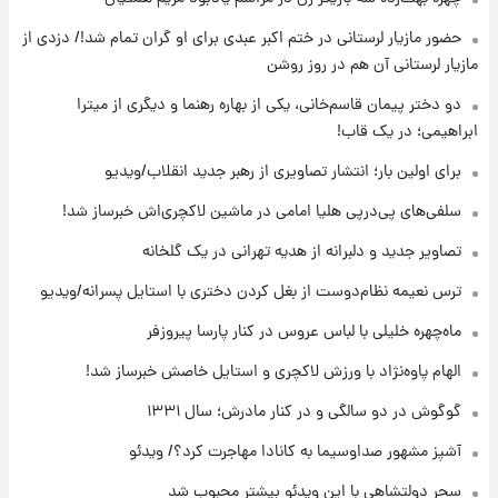
انتقاد تند پیمان طالبی از مسئولان استقلال در
حضور مازیار لرستانی در ختم اکبر عبدی برای او گران تمام شد!/ دزدی از
پی رفتن رامین رضاییان+ عکس
مازیار لرستانی آن هم در روز روشن
۱۷ ساعت پیش
دو دختر پیمان قاسم‌خانی، یکی از بهاره رهنما و دیگری از میترا
قیمت گوشت گوساله و گوسفند امروز شنبه ۱۷
ابراهیمی؛ در یک قاب!
مرداد ۱۴۰۵ +جدول
برای اولین بار؛ انتشار تصاویری از رهبر جدید انقلاب/ویدیو
۱۷ ساعت پیش
سلفی‌های پی‌درپی هلیا امامی در ماشین لاکچری‌اش خبرساز شد!
با قدرتمندترین و بادوام ترین تانک جهان آشنا
شوید+ فیلم
تصاویر جدید و دلبرانه از هدیه تهرانی در یک گلخانه
ترس نعیمه نظام‌دوست از بغل کردن دختری با استایل پسرانه/ویدیو
۱۸ ساعت پیش
قیمت طلا ۱۸عیار امروز شنبه ۱۷ مرداد ۱۴۰۵
ماه‌چهره خلیلی با لباس عروس در کنار پارسا پیروزفر
+جدول
الهام پاوه‌نژاد با ورزش لاکچری و استایل خاصش خبرساز شد!
گوگوش در دو سالگی و در کنار مادرش؛ سال ۱۳۳۱
آشپز مشهور صداوسیما به کانادا مهاجرت کرد؟/ ویدئو
سحر دولتشاهی با این ویدئو بیشتر محبوب شد