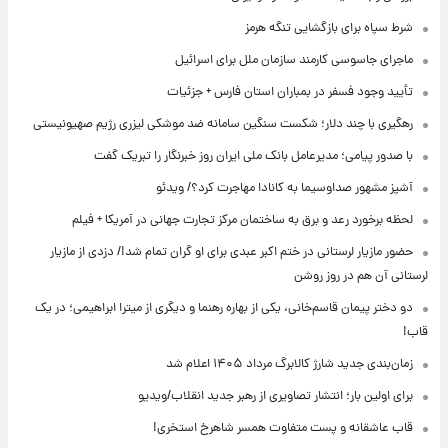
شرط سپاه برای بازگشایی تنگه هرمز
ماجرای جاسوسی کارمند سازمان ملل برای اسرائیل
تأیید وجود فسفر در بمباران استان فارس + جزئیات
رهگیری با چند دلار؛ شکست سنگین سامانه ضد موشکی لیزری رژیم صهیونیستی
با صدور پیامی؛ مدیرعامل بانک ملی ایران روز خبرنگار را تبریک گفت
آشپز مشهور صداوسیما به کانادا مهاجرت کرد؟/ ویدئو
لحظه برخورد رعد و برق به ساختمان مرکز تجارت جهانی در آمریکا + فیلم
حضور مازیار لرستانی در ختم اکبر عبدی برای او گران تمام شد!/ دزدی از مازیار
لرستانی آن هم در روز روشن
دو دختر پیمان قاسم‌خانی، یکی از بهاره رهنما و دیگری از میترا ابراهیمی؛ در یک
قاب!
زمان‌بندی جدید شارژ کالابرگ مرداد ۱۴۰۵ اعلام شد
برای اولین بار؛ انتشار تصاویری از رهبر جدید انقلاب/ویدیو
قاب عاشقانه و پست متفاوت همسر شاهرخ استخری!