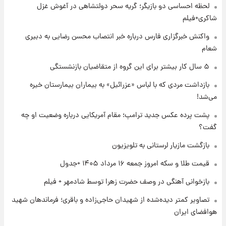
لحظه احساسی دو بازیگر؛ گریه سحر دولتشاهی در آغوش غزل
۱ روز پیش
پیش‌بینی بارش‌های گسترده با ورود ال‌نینو؛ کدام
شاکری+فیلم
روزها پربارش‌تر خواهند بود؟
واکنش خبرگزاری فارس درباره خبر انتصاب محسن رضایی به دبیری
شعام
۱ روز پیش
شماره پیراهن خریدهای جدید پرسپولیس اعلام
۵ سال کار بیشتر برای این گروه از متقاضیان بازنشستگی
شد؛ تیکدری، محبی و سرگیف با اعداد ویژه
بازداشت مردی که با لباس «عزرائیل» به بیماران بیمارستان خیره
می‌شد!
۱ روز پیش
جزئیات فعال‌سازی «کیف پول ایران» اعلام
پشت پرده عکس جدید ترامپ؛ مقام آمریکایی درباره وضعیت او چه
شد+فیلم
گفت؟
بازگشت مازیار لرستانی به تلویزیون
۱ روز پیش
تغییر تند قیمت محصولات ایران‌خودرو و سایپا
قیمت طلا و سکه امروز جمعه ۱۶ مرداد ۱۴۰۵ +جدول
امروز پنجشنبه ۱۵ مرداد ۱۴۰۵ +جدول
بازخوانی آهنگی در وصف حضرت زهرا توسط شادمهر + فیلم
۱ روز پیش
تصاویر کمتر دیده‌شده از شهیدان حاجی‌زاده و باقری؛ فرماندهان شهید
قیمت طلا و سکه امروز پنجشنبه ۱۵ مرداد ۱۴۰۵
هوافضای ایران