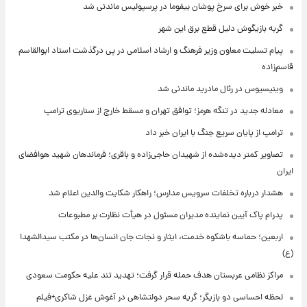
خبر خوش برای سرخ پوشان بیفوما در پرسپولیس ماندنی شد
گربه بازیگوش دلیل قطع برق این شهر
پیام تسلیت معاون وزیر فرهنگ و ارشاد اسلامی در پی درگذشت استاد ابوالقاسم
قاسم‌زاده
وینیسیوس در رئال مادرید ماندنی شد
معادله جدید در تنگه هرمز؛ توافق تهران و مسقط خارج از سناریوی ترامپ
ترامپ از پایان سریع جنگ با ایران خبر داد
تصاویر کمتر دیده‌شده از شهیدان حاجی‌زاده و باقری؛ فرماندهان شهید هوافضای
ایران
هشدار درباره تخلفات سرویس مدارس؛ راهکار شکایت والدین اعلام شد
پدرام پاک آیین نماینده مدیران مسئول در هیأت نظارت بر مطبوعات
اربعین؛ حماسه باشکوه خدمت، ایثار و نجات جان انسان‌ها در مکتب سیدالشهدا
(ع)
مراکز نظامی عربستان هدف حمله قرار گرفت؛ تهدید تند علیه حکومت سعودی
لحظه احساسی دو بازیگر؛ گریه سحر دولتشاهی در آغوش غزل شاکری+فیلم