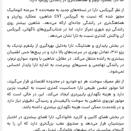
اما تارا عملکرد نرم‌تر و هماهنگ‌تری در رانندگی روزمره دارد.
از نظر گیربکس، تارا در نسخه‌های جدید به جعبه‌دنده ۶ سرعته اتوماتیک
مجهز شده که نسبت به گیربکس CVT شاهین، عملکرد روان‌تر و
هماهنگ‌تری در رانندگی جاده‌ای ارائه می‌دهد. شاهین بیشتر روی
رانندگی نرم شهری تمرکز دارد، اما در شتاب‌گیری‌های ناگهانی، گیربکس
آن واکنش کندتری نسبت به تارا نشان می‌دهد.
در بخش پایداری و هندلینگ، تارا به‌دلیل بهره‌گیری از پلتفرم نزدیک به
پژو ۳۰۱، تعادل بهتری در سرعت‌های بالا دارد و در پیچ‌ها حس اطمینان
بیشتری به راننده منتقل می‌کند. در مقابل، شاهین با وجود سواری نرم‌تر،
در رانندگی تهاجمی و مسیرهای پرسرعت، به اندازه تارا پایدار احساس
نمی‌شود.
از نظر مصرف سوخت، هر دو خودرو در محدوده اقتصادی قرار می‌گیرند،
اما موتور تنفس طبیعی تارا حساسیت کمتری نسبت به کیفیت بنزین
دارد و هزینه نگهداری پایین‌تری ایجاد می‌کند. این در حالی است که
موتور توربوی شاهین به سوخت باکیفیت‌تر و رسیدگی دقیق‌تر نیاز دارد
و در بلندمدت ممکن است هزینه نگهداری بیشتری داشته باشد.
در بخش فضای کابین و کاربرد خانوادگی، تارا فضای بیشتری در اختیار
سرنشینان قرار می‌دهد و صندوق عقب بزرگ‌تری دارد که آن را به
گزینه‌ای مناسب‌تر برای سفرهای خانوادگی تبدیل می‌کند.