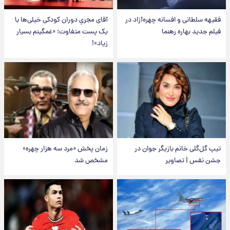
فقیهه سلطانی و افسانه چهره‌آزاد در
آقای مجریِ دوران کودکی خیلی‌ها با
فیلم جدید بهاره رهنما
یک پست متفاوت؛ «غمگینم بسیار
زیاد»!
تیپ گل‌گلی خانم بازیگر جوان در
زمان پخش «مرد سه هزار چهره»
جشن نفس | تصاویر
مشخص شد