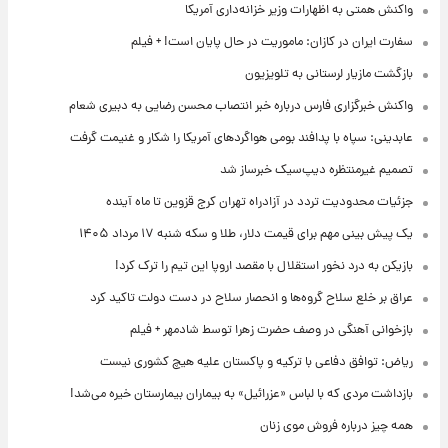
واکنش همتی به اظهارات وزیر خزانه‌داری آمریکا
سفارت ایران در کازان: ماموریت در حال پایان است! + فیلم
بازگشت مازیار لرستانی به تلویزیون
واکنش خبرگزاری فارس درباره خبر انتصاب محسن رضایی به دبیری شعام
عابدینی: سپاه با پدافند بومی هواگردهای آمریکا را شکار و غنیمت گرفت
تصمیم غیرمنتظره دیپ‌سیک خبرساز شد
جزئیات محدودیت تردد در آزادراه تهران کرج قزوین تا ماه آینده
یک پیش ‌بینی مهم برای قیمت دلار، طلا و سکه شنبه ۱۷ مرداد ۱۴۰۵
بازیکن به درد نخور استقلال با مقصد اروپا این تیم را ترک کرد!
عراق بر خلع سلاح گروه‌ها و انحصار سلاح در دست دولت تاکید کرد
بازخوانی آهنگی در وصف حضرت زهرا توسط شادمهر + فیلم
ریاض: توافق دفاعی با ترکیه و پاکستان علیه هیچ کشوری نیست
بازداشت مردی که با لباس «عزرائیل» به بیماران بیمارستان خیره می‌شد!
همه چیز درباره فروش موی زنان