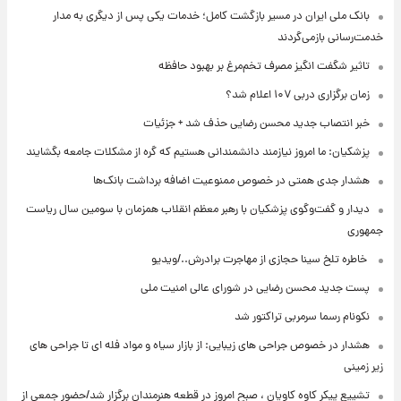
بانک ملی ایران در مسیر بازگشت کامل؛ خدمات یکی پس از دیگری به مدار
خدمت‌رسانی بازمی‌گردند
تاثیر شگفت انگیز مصرف تخم‌مرغ بر بهبود حافظه
زمان برگزاری دربی ۱۰۷ اعلام شد؟
خبر انتصاب جدید محسن رضایی حذف شد + جزئیات
پزشکیان: ما امروز نیازمند دانشمندانی هستیم که گره از مشکلات جامعه بگشایند
هشدار جدی همتی در خصوص ممنوعیت اضافه ‌برداشت بانک‌ها
دیدار و گفت‌وگوی پزشکیان با رهبر معظم انقلاب همزمان با سومین سال ریاست
جمهوری
⁨ خاطره تلخ سینا حجازی از مهاجرت برادرش../ویدیو
پست جدید محسن رضایی در شورای عالی امنیت ملی
نکونام رسما سرمربی تراکتور شد
هشدار در خصوص جراحی های زیبایی: از بازار سیاه و مواد فله ای تا جراحی های
زیر زمینی
تشییع پیکر کاوه کاویان ، صبح امروز در قطعه هنرمندان برگزار شد/حضور جمعی از