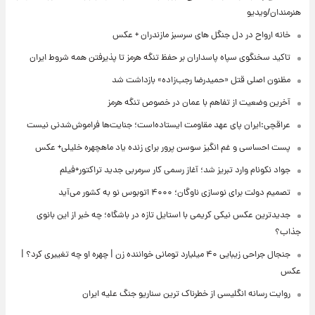
هنرمندان/ویدیو
خانه ارواح در دل جنگل های سرسبز مازندران + عکس
تاکید سخنگوی سپاه پاسداران بر حفظ تنگه هرمز تا پذیرفتن همه شروط ایران
مظنون اصلی قتل «حمیدرضا رجب‌زاده» بازداشت شد
آخرین وضعیت از تفاهم با عمان در خصوص تنگه هرمز
عراقچی:ایران پای عهد مقاومت ایستاده‌است؛ جنایت‌ها فراموش‌شدنی نیست
پست احساسی و غم انگیز سوسن پرور برای زنده یاد ماهچهره خلیلی+ عکس
جواد نکونام وارد تبریز شد؛ آغاز رسمی کار سرمربی جدید تراکتور+فیلم
تصمیم دولت برای نوسازی ناوگان؛ ۴۰۰۰ اتوبوس نو به کشور می‌آید
جدیدترین عکس نیکی کریمی با استایل تازه در باشگاه؛ چه خبر از این بانوی
جذاب؟
جنجال جراحی زیبایی ۴۰ میلیارد تومانی خواننده زن | چهره او چه تغییری کرد؟ |
عکس
روایت رسانه انگلیسی از خطرناک ترین سناریو جنگ علیه ایران