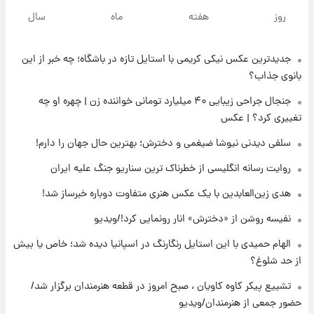
خبر انتصاب جدید محسن رضایی حذف شد +
روز
هفته
ماه
سال
جزئیات
جدیدترین عکس نیکی کریمی با استایل تازه در باشگاه؛ چه خبر از این
۱۷ ساعت پیش
پست جدید محسن رضایی در شورای عالی امنیت
بانوی جذاب؟
ملی
جنجال جراحی زیبایی ۴۰ میلیارد تومانی خواننده زن | چهره او چه
تغییری کرد؟ | عکس
۲۱ ساعت پیش
آتش‌سوزی در لوناپارک شیراز؛ آخرین وضعیت
سلفی دیدنی نیوشا ضیغمی و دخترش؛ بهترین حال جهان را دارم!
خزندگان خطرناک پس از حادثه
روایت رسانه انگلیسی از خطرناک ترین سناریو جنگ علیه ایران
۲۲ ساعت پیش
هدی زین‌العابدین با یک عکس هنری متفاوت دوباره خبرساز شد!
خواستگار ۵۰ساله شاهدخت لئونور بازداشت شد
نفیسه روشن از «دخترش» انار رونمایی کرد!/ویدیو
الهام حمیدی با این استایل رنگارنگ در اسپانیا دیده شد؛ خاص یا بیش
۲۲ ساعت پیش
از حد شلوغ؟
نخستین تصویر لیونل مسی بعد از مرگ
پدر+عکس و فیلم
تشییع پیکر کاوه کاویان ، صبح امروز در قطعه هنرمندان برگزار شد/
حضور جمعی از هنرمندان/ویدیو