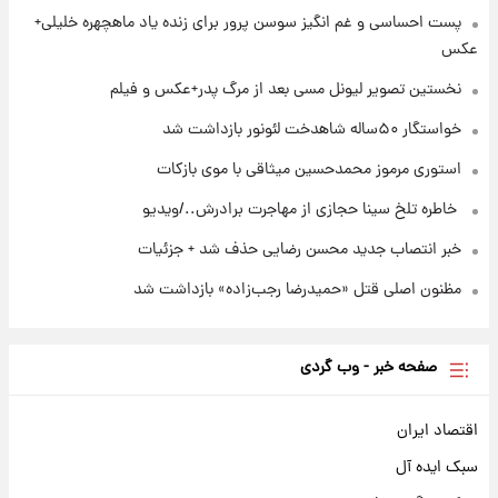
۲۳ ساعت پیش
پست احساسی و غم انگیز سوسن پرور برای زنده یاد ماهچهره خلیلی+
استوری مرموز محمدحسین میثاقی با موی
عکس
بازکات
نخستین تصویر لیونل مسی بعد از مرگ پدر+عکس و فیلم
خواستگار ۵۰ساله شاهدخت لئونور بازداشت شد
استوری مرموز محمدحسین میثاقی با موی بازکات
⁨ خاطره تلخ سینا حجازی از مهاجرت برادرش../ویدیو
خبر انتصاب جدید محسن رضایی حذف شد + جزئیات
مظنون اصلی قتل «حمیدرضا رجب‌زاده» بازداشت شد
صفحه خبر - وب گردی
اقتصاد ایران
سبک ایده آل